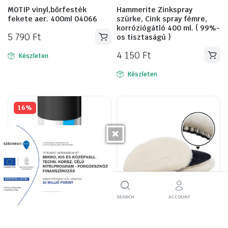
MOTIP vinyl,bőrfesték
Hammerite Zinkspray
fekete aer. 400ml 04066
szürke, Cink spray fémre,
korróziógátló 400 ml. ( 99%-
5 790
Ft
os tisztaságú )
4 150
Ft
Készleten
Készleten
16%
HOME
FILTER
SEARCH
ACCOUNT
Rector MATT fekete spray
ONSYSTEM prémium bárány
aer. 400ml, RAL 9005
gyapjú korong 150mm ON-