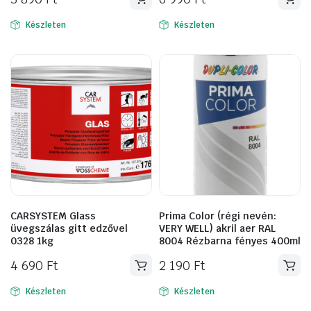
Készleten
Készleten
CARSYSTEM Glass
Prima Color (régi nevén:
üvegszálas gitt edzővel
VERY WELL) akril aer RAL
0328 1kg
8004 Rézbarna fényes 400ml
4 690
Ft
2 190
Ft
Készleten
Készleten