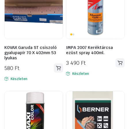
KOVAX Garuda ST csiszoló
IMPA 2007 Keréktárcsa
gyalupapír 70 X 402mm 53
ezüst spray 400ml.
lyukas
3 490
Ft
580
Ft
Készleten
Készleten