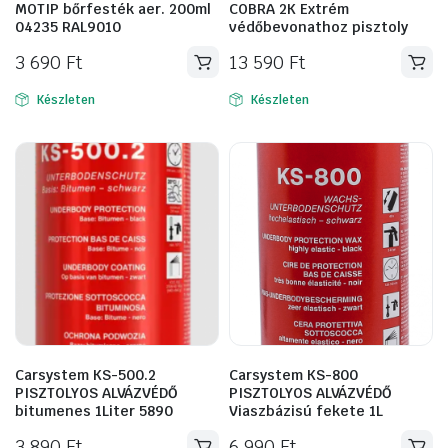
MOTIP bőrfesték aer. 200ml
COBRA 2K Extrém
04235 RAL9010
védőbevonathoz pisztoly
3 690
Ft
13 590
Ft
Készleten
Készleten
Carsystem KS-500.2
Carsystem KS-800
PISZTOLYOS ALVÁZVÉDŐ
PISZTOLYOS ALVÁZVÉDŐ
bitumenes 1Liter 5890
Viaszbázisú fekete 1L
3 890
Ft
6 990
Ft