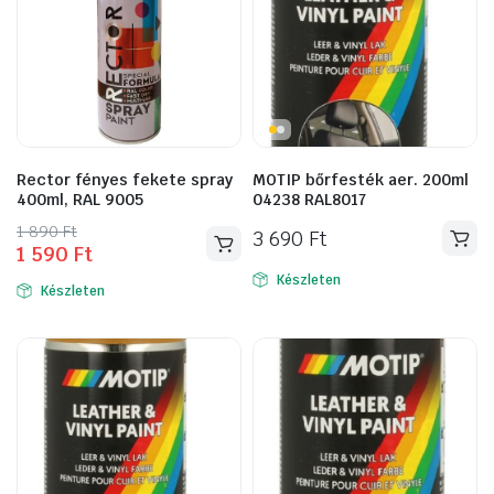
Rector fényes fekete spray
MOTIP bőrfesték aer. 200ml
400ml, RAL 9005
04238 RAL8017
Original
Current
1 890
Ft
3 690
Ft
1 590
Ft
price
price
was:
is:
Készleten
Készleten
1
1
890 Ft.
590 Ft.