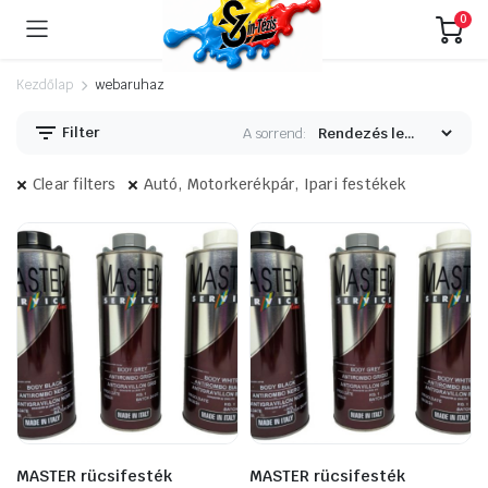
0
Kezdőlap
webaruhaz
Filter
A sorrend:
Clear filters
Autó, Motorkerékpár, Ipari festékek
MASTER rücsifesték
MASTER rücsifesték