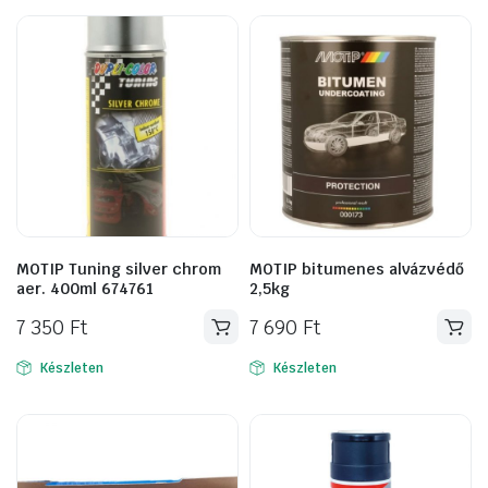
MOTIP Tuning silver chrom
MOTIP bitumenes alvázvédő
aer. 400ml 674761
2,5kg
7 350
Ft
7 690
Ft
Készleten
Készleten