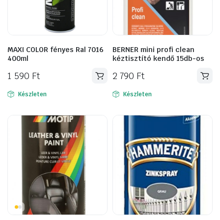
MAXI COLOR fényes Ral 7016
BERNER mini profi clean
400ml
kéztisztító kendő 15db-os
1 590
Ft
2 790
Ft
Készleten
Készleten