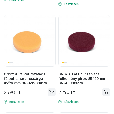
Készleten
ONSYSTEM Polírszivacs
ONSYSTEM Polírszivacs
félpuha narancssárga
félkemény piros 85*20mm
85*20mm ON-A99008520
ON-A88008520
2 790
Ft
2 790
Ft
Készleten
Készleten