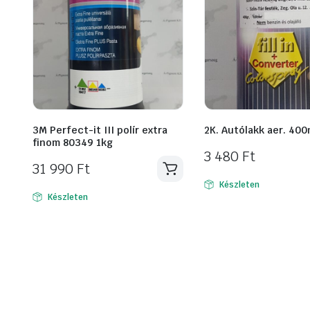
3M Perfect-it III polír extra
2K. Autólakk aer. 400
finom 80349 1kg
3 480
Ft
31 990
Ft
Készleten
Készleten