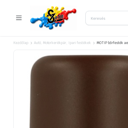
Kezdőlap
Autó, Motorkerékpár, Ipari festékek
MOTIP bőrfesték a