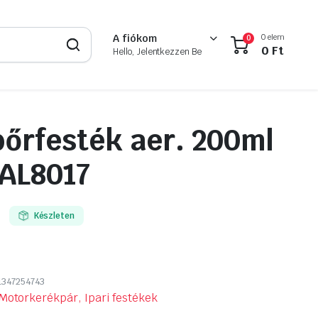
0 elem
A fiókom
0
0
Ft
Hello, Jelentkezzen Be
őrfesték aer. 200ml
AL8017
Készleten
1347254743
Motorkerékpár, Ipari festékek