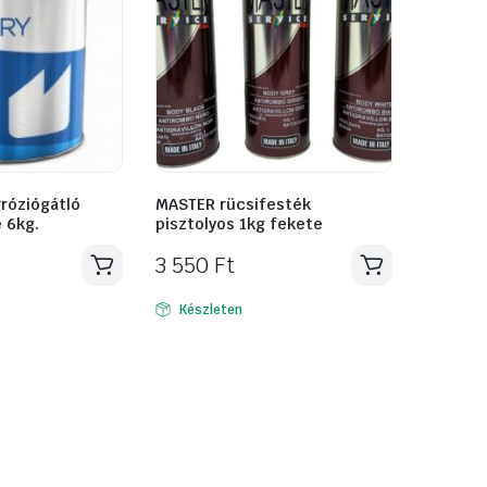
róziógátló
MASTER rücsifesték
 6kg.
pisztolyos 1kg fekete
3 550
Ft
Készleten