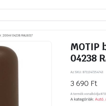
er. 200ml 04238 RAL8017
MOTIP b
04238 R
Az SKU:
8711347254743
3 690
Ft
A termék vonalkódja:
871
A kategóriák:
Autó, 