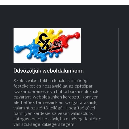
Üdvözöljük weboldalunkonn
Széles választékban kínálunk minőségi
festékeket és hozzávalókat az építőipar
szakembereinek és a hobbi barkácsolóknak
egyaránt. Weboldalunkon keresztül könnyen
elérhetőek termékeink és szolgáltatásaink,
valamint szakértő kollégáink segítségével
bármilyen kérdésre szívesen válaszolunk.
Látogasson el hozzánk, ha minőségi festékre
van szüksége Zalaegerszegen!.