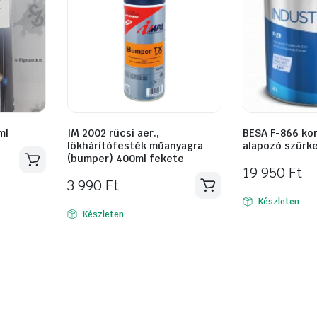
ml
IM 2002 rücsi aer.,
BESA F-866 kor
lökhárítófesték műanyagra
alapozó szürke
(bumper) 400ml fekete
19 950
Ft
3 990
Ft
Készleten
Készleten