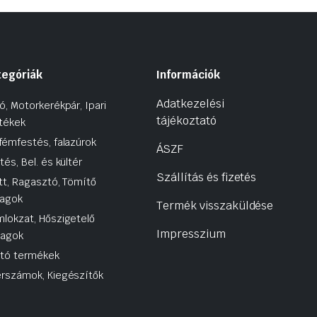
tegóriák
Információk
Adatkezelési
ó, Motorkerékpár, Ipari
tájékoztató
tékek
fémfestés, falazúrok
ÁSZF
tés, Bel. és kültér
Szállítás és fizetés
tt, Ragasztó, Tömítő
agok
Termék visszaküldése
lokzat, Hőszigetelő
Impresszium
yagok
utó termékek
rszámok, Kiegészítők