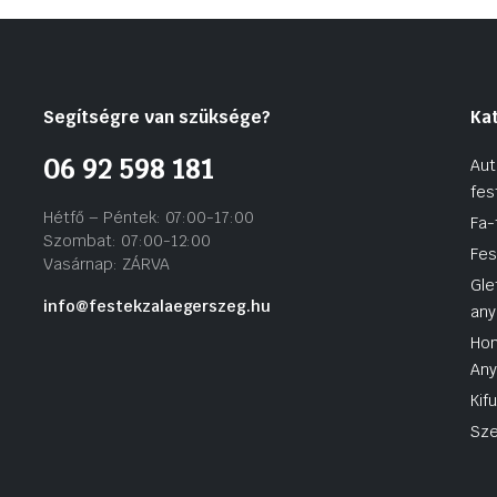
Segítségre van szüksége?
Ka
06 92 598 181
Aut
fes
Hétfő – Péntek: 07:00-17:00
Fa-
Szombat: 07:00-12:00
Fes
Vasárnap: ZÁRVA
Gle
info@festekzalaegerszeg.hu
any
Hom
An
Kif
Sze