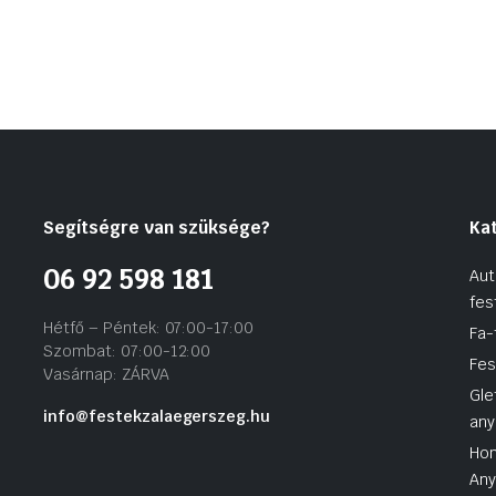
Segítségre van szüksége?
Ka
06 92 598 181
Aut
fes
Hétfő – Péntek: 07:00-17:00
Fa-
Szombat: 07:00-12:00
Fes
Vasárnap: ZÁRVA
Gle
info@festekzalaegerszeg.hu
any
Hom
An