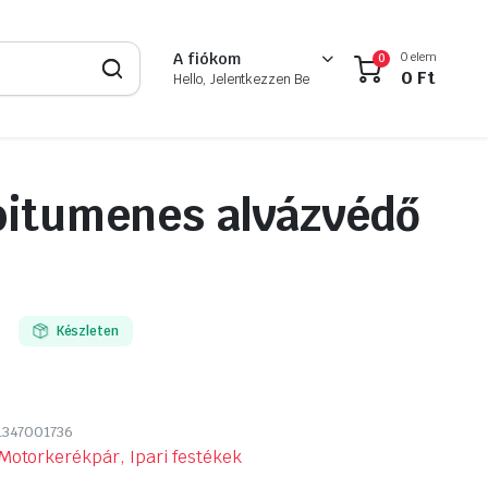
0 elem
A fiókom
0
0
Ft
Hello, Jelentkezzen Be
bitumenes alvázvédő
Készleten
1347001736
Motorkerékpár, Ipari festékek