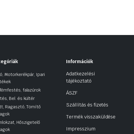
tegóriák
Információk
Adatkezelési
ó, Motorkerékpár, Ipari
tájékoztató
tékek
fémfestés, falazúrok
ÁSZF
tés, Bel. és kültér
Szállítás és fizetés
tt, Ragasztó, Tömítő
agok
Termék visszaküldése
lokzat, Hőszigetelő
Impresszium
yagok