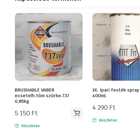
BRUSHABLE VABER
1K. Ipari festék spra
ecsetelh.töm szürke.737
400ml.
0,85kg
4 290
Ft
5 150
Ft
Készleten
Készleten