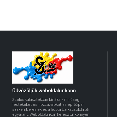
Üdvözöljük weboldalunkonn
Széles választékban kínálunk minőségi
festékeket és hozzávalókat az építőipar
szakembereinek és a hobbi barkácsolóknak
egyaránt. Weboldalunkon keresztül könnyen