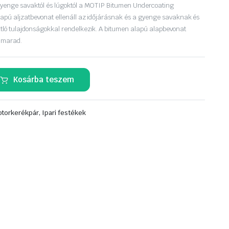
 gyenge savaktól és lúgoktól a MOTIP Bitumen Undercoating
lapú aljzatbevonat ellenáll az időjárásnak és a gyenge savaknak és
tló tulajdonságokkal rendelkezik. A bitumen alapú alapbevonat
 marad.
Kosárba teszem
torkerékpár, Ipari festékek