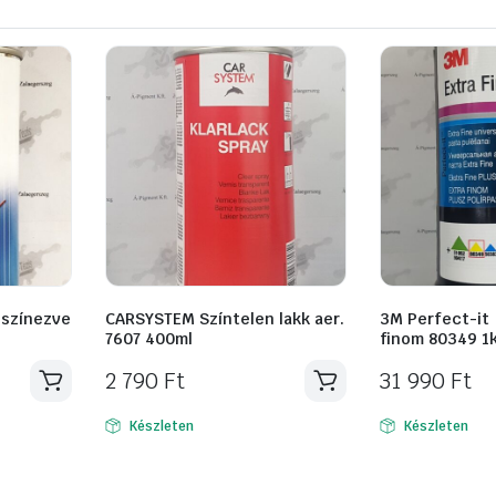
y színezve
CARSYSTEM Színtelen lakk aer.
3M Perfect-it I
7607 400ml
finom 80349 1
2 790
Ft
31 990
Ft
Készleten
Készleten