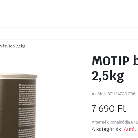
lvázvédő 2,5kg
MOTIP 
2,5kg
Az SKU:
8711347001736
7 690
Ft
A termék vonalkódja:
871
A kategóriák:
Autó, 