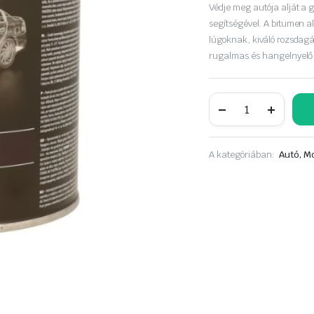
Védje meg autója alját a
segítségével. A bitumen a
lúgoknak, kiváló rozsdagá
rugalmas és hangelnyelő
MOTIP
bitumenes
alvázvédő
2,5kg
mennyiség
A kategóriában:
Autó, Mo