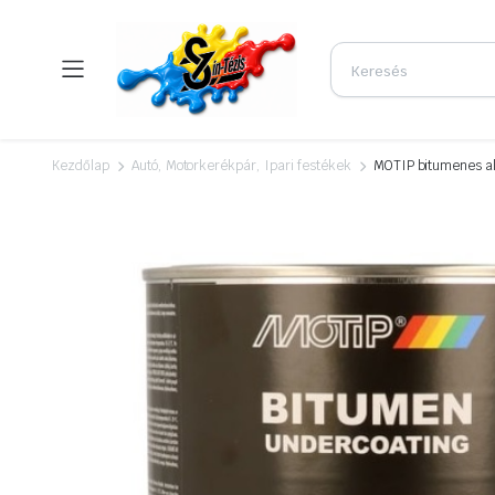
Kezdőlap
Autó, Motorkerékpár, Ipari festékek
MOTIP bitumenes a