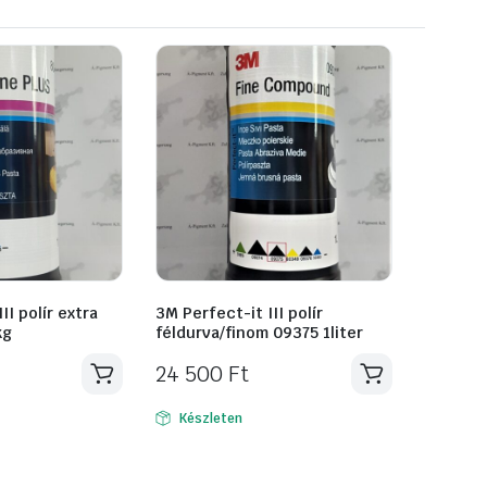
II polír extra
3M Perfect-it III polír
kg
féldurva/finom 09375 1liter
24 500
Ft
Készleten