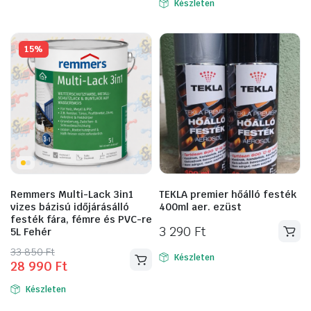
338
297
Készleten
330
279
400 Ft.
360 Ft.
480 Ft.
600 Ft.
15%
Remmers Multi-Lack 3in1
TEKLA premier hőálló festék
vizes bázisú időjárásálló
400ml aer. ezüst
festék fára, fémre és PVC-re
3 290
Ft
5L Fehér
Original
Current
33 850
Ft
Készleten
28 990
Ft
Ennek
price
price
a
was:
is:
Készleten
33
28
terméknek