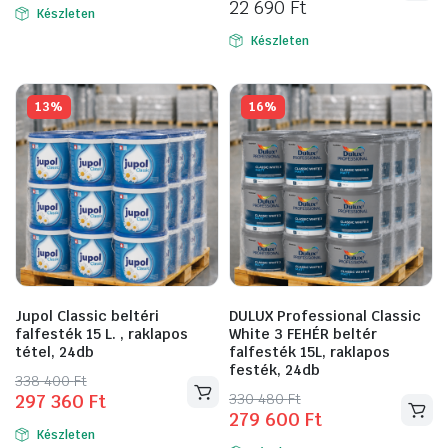
was:
is:
22 690
Ft
Készleten
a
321
272
terméknek
Készleten
840 Ft.
640 Ft.
több
variációja
13%
16%
van.
A
változatok
a
termékoldalon
választhatók
ki
Jupol Classic beltéri
DULUX Professional Classic
falfesték 15 L. , raklapos
White 3 FEHÉR beltér
tétel, 24db
falfesték 15L, raklapos
festék, 24db
Original
Current
338 400
Ft
Original
Current
330 480
Ft
297 360
Ft
price
price
279 600
Ft
price
price
was:
is:
Készleten
was:
is: