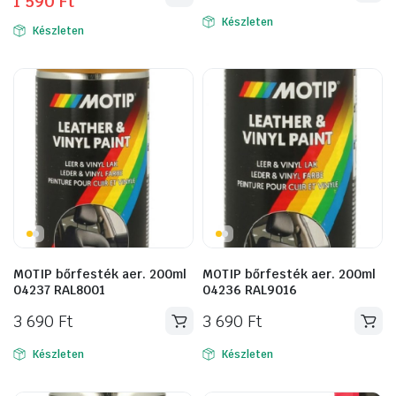
1 590
Ft
price
price
was:
is:
Készleten
Készleten
1
1
890 Ft.
590 Ft.
MOTIP bőrfesték aer. 200ml
MOTIP bőrfesték aer. 200ml
04237 RAL8001
04236 RAL9016
3 690
Ft
3 690
Ft
Készleten
Készleten