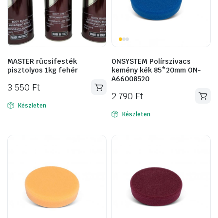
MASTER rücsifesték
ONSYSTEM Polírszivacs
pisztolyos 1kg fehér
kemény kék 85*20mm ON-
A66008520
3 550
Ft
2 790
Ft
Készleten
Készleten