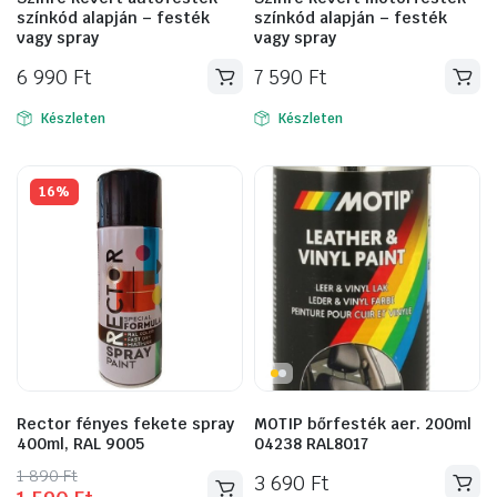
színkód alapján – festék
színkód alapján – festék
vagy spray
vagy spray
6 990
Ft
7 590
Ft
Készleten
Készleten
16%
Rector fényes fekete spray
MOTIP bőrfesték aer. 200ml
400ml, RAL 9005
04238 RAL8017
Original
Current
1 890
Ft
3 690
Ft