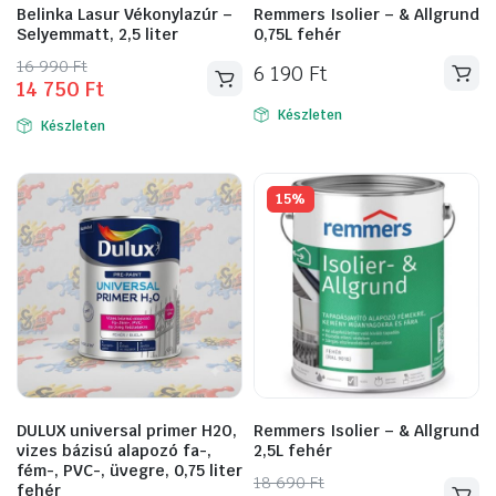
Belinka Lasur Vékonylazúr –
Remmers Isolier – & Allgrund
Selyemmatt, 2,5 liter
0,75L fehér
Original
Current
16 990
Ft
6 190
Ft
14 750
Ft
price
price
was:
is:
Készleten
Készleten
16
14
990 Ft.
750 Ft.
15%
DULUX universal primer H2O,
Remmers Isolier – & Allgrund
vizes bázisú alapozó fa-,
2,5L fehér
fém-, PVC-, üvegre, 0,75 liter
Original
Current
18 690
Ft
fehér