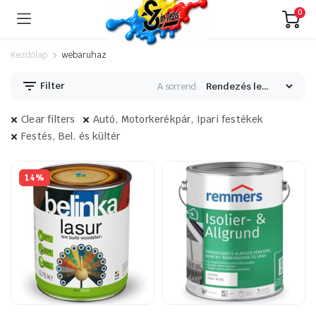
0
Kezdőlap
webaruhaz
Filter
A sorrend:
Clear filters
Autó, Motorkerékpár, Ipari festékek
Festés, Bel. és kültér
14%