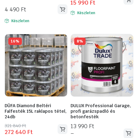
15 990
Ft
price
price
4 490
Ft
was:
is:
Készleten
18
15
Készleten
690 Ft.
990 Ft.
16%
8%
DÜFA Diamond Beltéri
DULUX Professional Garage,
Falfesték 15L raklapos tétel,
profi garázspadló és
24db
betonfesték
Original
Current
321 840
Ft
13 990
Ft
272 640
Ft
price
price
–
Ennek