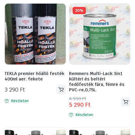
850 Ft.
990 Ft.
több
variációja
20%
van.
A
változatok
a
termékoldalon
választhatók
ki
TEKLA premier hőálló festék
Remmers Multi-Lack 3in1
400ml aer. fekete
kültéri és beltéri
fedőfesték fára, fémre és
3 290
Ft
PVC-re,0,75L.
Original
Current
6 590
Ft
Készleten
5 290
Ft
price
price
was:
is:
Készleten
6
5
590 Ft.
290 Ft.