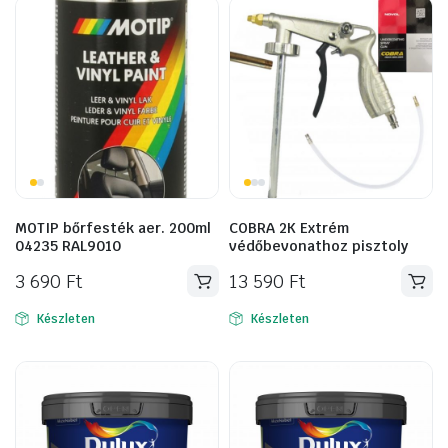
MOTIP bőrfesték aer. 200ml
COBRA 2K Extrém
04235 RAL9010
védőbevonathoz pisztoly
3 690
Ft
13 590
Ft
Készleten
Készleten