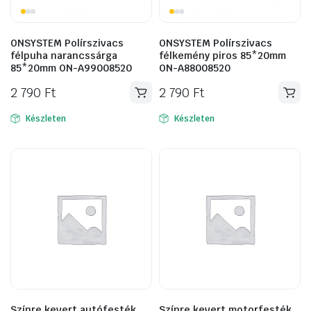
ONSYSTEM Polírszivacs
ONSYSTEM Polírszivacs
félpuha narancssárga
félkemény piros 85*20mm
85*20mm ON-A99008520
ON-A88008520
2 790
Ft
2 790
Ft
Készleten
Készleten
Színre kevert autófesték
Színre kevert motorfesték