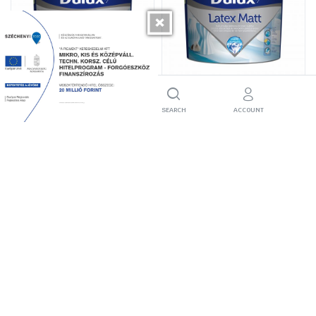
DULUX matt latex, fehér
DULUX matt latex, fehér
HOME
FILTER
SEARCH
ACCOUNT
3liter
10liter
5 650
Ft
14 990
Ft
Készleten
Készleten