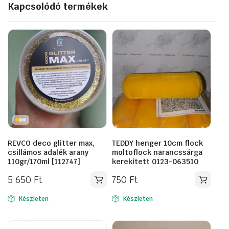
Kapcsolódó termékek
REVCO deco glitter max,
TEDDY henger 10cm flock
csillámos adalék arany
moltoflock narancssárga
110gr/170ml [112747]
kerekített 0123-063510
5 650
Ft
750
Ft
Készleten
Készleten