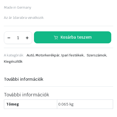
Made in Germany
Az ár 1darabra vonatkozik.
ONSYSTEM
Kosárba teszem
Polírszivacs
félkemény
piros
85*20mm
,
A kategóriák:
Autó, Motorkerékpár, Ipari festékek
Szerszámok,
ON-
A88008520
Kiegészítők
mennyiség
További információk
További információk
Tömeg
0.065 kg