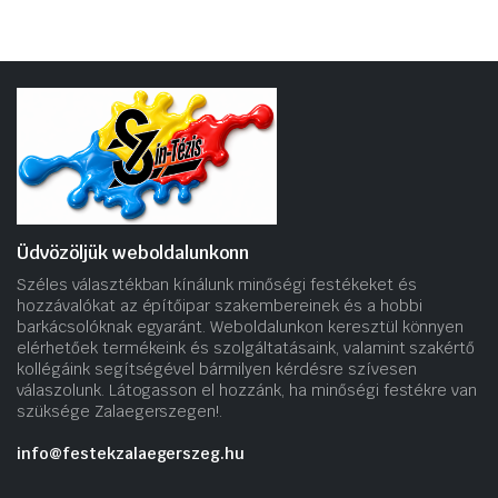
Üdvözöljük weboldalunkonn
Széles választékban kínálunk minőségi festékeket és
hozzávalókat az építőipar szakembereinek és a hobbi
barkácsolóknak egyaránt. Weboldalunkon keresztül könnyen
elérhetőek termékeink és szolgáltatásaink, valamint szakértő
kollégáink segítségével bármilyen kérdésre szívesen
válaszolunk. Látogasson el hozzánk, ha minőségi festékre van
szüksége Zalaegerszegen!.
info@festekzalaegerszeg.hu