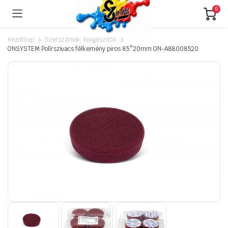
0
Kezdőlap
Szerszámok, Kiegészítők
ONSYSTEM Polírszivacs félkemény piros 85*20mm ON-A88008520