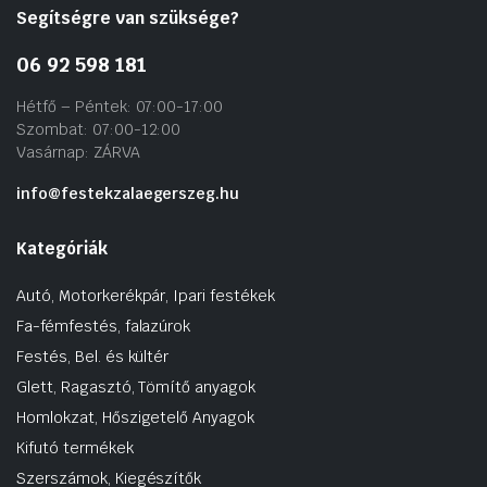
Segítségre van szüksége?
06 92 598 181
Hétfő – Péntek: 07:00-17:00
Szombat: 07:00-12:00
Vasárnap: ZÁRVA
info@festekzalaegerszeg.hu
Kategóriák
Autó, Motorkerékpár, Ipari festékek
Fa-fémfestés, falazúrok
Festés, Bel. és kültér
Glett, Ragasztó, Tömítő anyagok
Homlokzat, Hőszigetelő Anyagok
Kifutó termékek
Szerszámok, Kiegészítők