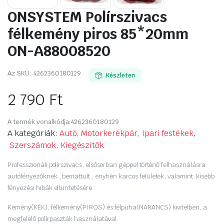
ONSYSTEM Polírszivacs
félkemény piros 85*20mm
ON-A88008520
Az SKU:
4262360180129
Készleten
2 790
Ft
A termék vonalkódja:
4262360180129
A kategóriák:
Autó, Motorkerékpár, Ipari festékek
,
Szerszámok, Kiegészítők
Professzionáli polírszivacs, elsősorban géppel történő felhasználásra
autófényezőknek , bemattult , enyhén karcos felületek, valamint kisebb
fényezési hibák eltüntetésére.
Kemény(KÉK), félkemény(PIROS) és félpuha(NARANCS) kivitelben, a
megfelelő polírpaszták használatával.