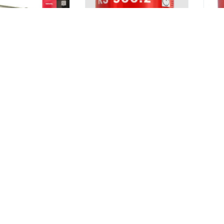
 Extrém
Carsystem KS-500.2
Carsy
nathoz pisztoly
PISZTOLYOS ALVÁZVÉDŐ
PISZT
bitumenes 1Liter 5890
Viasz
Ft
3 890
Ft
6 9
ten
Készleten
Kés
15