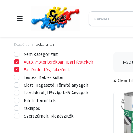
Kezdőlap
webaruhaz
Nem kategórizált
Autó, Motorkerékpár, Ipari festékek
1–20 
Fa-fémfestés, falazúrok
Festés, Bel. és kültér
Clear fi
Glett, Ragasztó, Tömítő anyagok
Homlokzat, Hőszigetelő Anyagok
Kifutó termékek
raklapos
Szerszámok, Kiegészítők