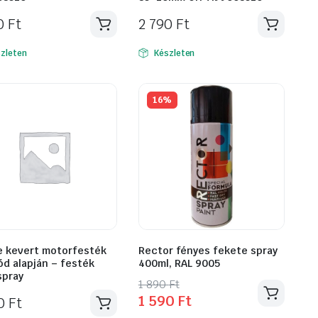
90
Ft
2 790
Ft
zleten
Készleten
16%
e kevert motorfesték
Rector fényes fekete spray
ód alapján – festék
400ml, RAL 9005
spray
Original
Current
1 890
Ft
1 590
Ft
90
Ft
price
price