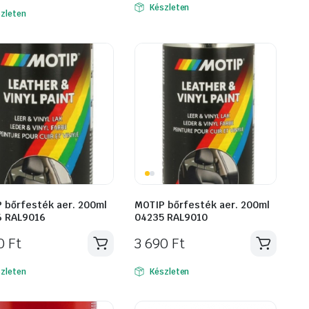
was:
is:
Készleten
zleten
1
1
890 Ft.
590 Ft.
 bőrfesték aer. 200ml
MOTIP bőrfesték aer. 200ml
 RAL9016
04235 RAL9010
90
Ft
3 690
Ft
zleten
Készleten