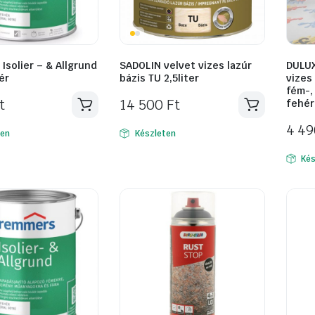
solier – & Allgrund
SADOLIN velvet vizes lazúr
DULUX
ér
bázis TU 2,5liter
vizes
fém-, 
t
14 500
Ft
fehér
4 4
ten
Készleten
Kés