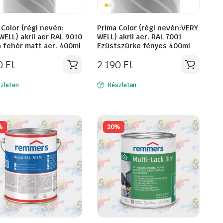
 Color (régi nevén:
Prima Color (régi nevén:VERY
WELL) akril aer RAL 9010
WELL) akril aer. RAL 7001
a fehér matt aer. 400ml
Ezüstszürke fényes 400ml
90
Ft
2 190
Ft
zleten
Készleten
%
20%