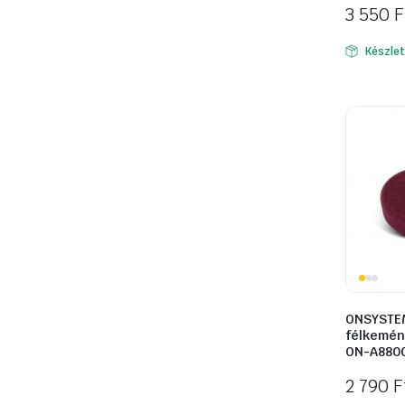
3 550
F
Készle
ONSYSTEM
félkemén
ON-A880
2 790
F