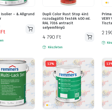
solier – & Allgrund
Dupli Color Rust Stop 4in1
Prima
r
rozsdagátló festék 400 ml.
VERY 
RAL 7016 antracit
Tiszt
l
t
t
selyemfényű
0
Ft
2 1
4 790
Ft
ten
Kés
Készleten
12%
13