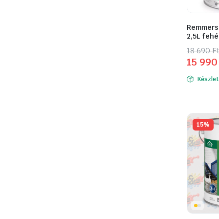
Remmers I
2,5L fehé
Origina
Curren
18 690
F
15 99
price
price
was:
is:
Készle
18
15
690 Ft.
990 Ft.
15%