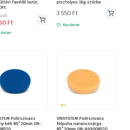
ültéri favédő lazúr,
pisztolyos 1kg szürke
0Ft.
3 550
Ft
inal
ent
90
Ft
660
Ft
e
e
Készleten
zleten
Ft.
Ft.
TEM Polírszivacs
ONSYSTEM Polírszivacs
ny kék 85*20mm ON-
félpuha narancssárga
08520
85*20mm ON-A99008520