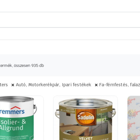
Sorted
termék, összesen 935 db
by
latest
lters
Autó, Motorkerékpár, Ipari festékek
Fa-fémfestés, fala