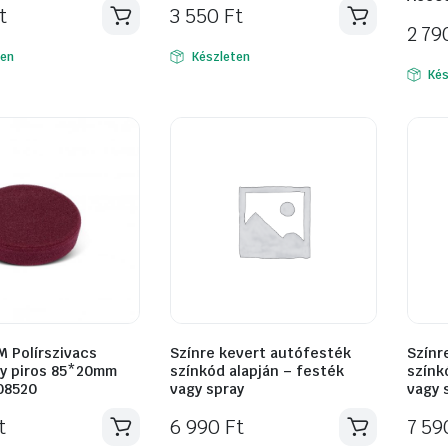
t
3 550
Ft
2 7
ten
Készleten
Kés
 Polírszivacs
Színre kevert autófesték
Színr
y piros 85*20mm
színkód alapján – festék
színk
08520
vagy spray
vagy 
t
6 990
Ft
7 5