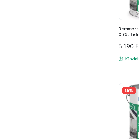
Remmers I
0,75L feh
6 190
F
Készle
15%