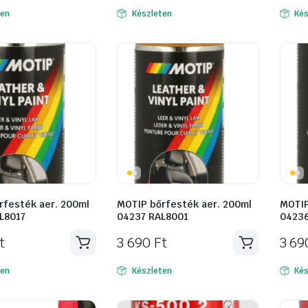
ten
Készleten
Kés
rfesték aer. 200ml
MOTIP bőrfesték aer. 200ml
MOTIP
L8017
04237 RAL8001
04236
t
3 690
Ft
3 6
ten
Készleten
Kés