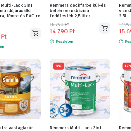
Multi-Lack 3in1
Remmers deckfarbe kül-és
Remme
isú időjárásálló
beltéri vizesbázisú
vizes
ra, fémre és PVC-re
fedőfesték 2,5 liter
2,5L.
Original
Current
Orig
Curr
16 790
Ft
17 9
l
t
t
14 790
Ft
15 
Ennek
Enne
price
price
pric
pric
0
Ft
a
a
was:
is:
was:
is:
Készleten
Kés
terméknek
term
16
14
17
15
ten
ek
több
több
790 Ft.
790 Ft.
990 
690 
variációja
variá
a
van.
van.
8%
17
A
A
változatok
válto
ok
a
a
termékoldalon
termé
ldalon
választhatók
válas
atók
ki
ki
xtra vastaglazúr
Remmers Multi-Lack 3in1
Remme