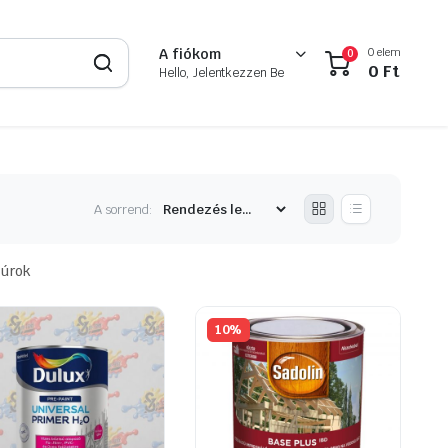
0 elem
A fiókom
0
0
Ft
Hello, Jelentkezzen Be
A sorrend:
zúrok
10%