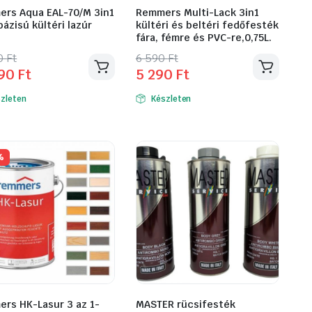
rs Aqua EAL-70/M 3in1
Remmers Multi-Lack 3in1
bázisú kültéri lazúr
kültéri és beltéri fedőfesték
fára, fémre és PVC-re,0,75L.
inal
ent
Original
Current
90
Ft
6 590
Ft
690
Ft
5 290
Ft
k
e
e
price
price
was:
is:
zleten
Készleten
éknek
6
5
Ft.
Ft.
590 Ft.
290 Ft.
ciója
%
zatok
koldalon
zthatók
rs HK-Lasur 3 az 1-
MASTER rücsifesték