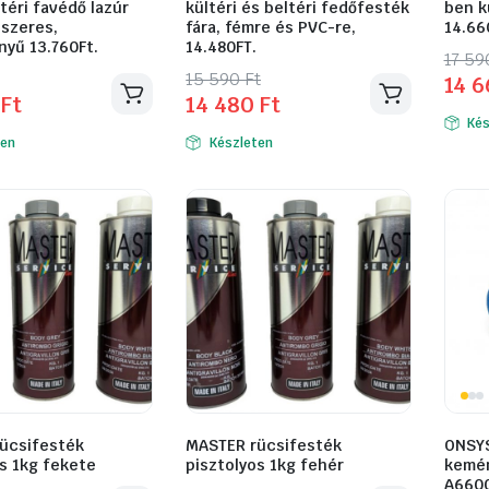
ltéri favédő lazúr
kültéri és beltéri fedőfesték
ben k
ószeres,
fára, fémre és PVC-re,
14.66
nyű 13.760Ft.
14.480FT.
Orig
Curr
17 5
l
t
Original
Current
15 590
Ft
14 
pric
pric
0
Ft
14 480
Ft
price
price
was:
is:
Kés
was:
is:
17
14
ten
Készleten
15
14
590 
660 
590 Ft.
480 Ft.
ücsifesték
MASTER rücsifesték
ONSYS
s 1kg fekete
pisztolyos 1kg fehér
kemé
A660