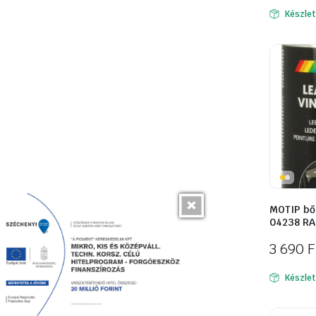
Készle
MOTIP bő
04238 RA
3 690
F
Készle