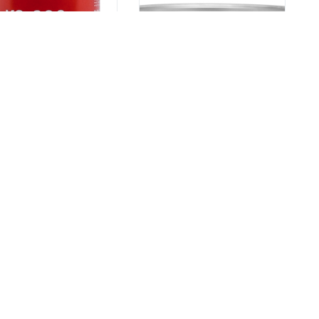
stem KS-800
CARSYSTEM Glass üvegszálas
OLYOS ALVÁZVÉDŐ
gitt edzővel 0328 1kg
bázisú fekete 1L
4 690
Ft
90
Ft
Készleten
zleten
%
14%