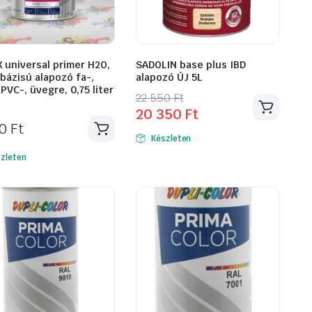
 universal primer H2O,
SADOLIN base plus IBD
 bázisú alapozó fa-,
alapozó ÚJ 5L
PVC-, üvegre, 0,75 liter
Original
Current
22 550
Ft
20 350
Ft
price
price
90
Ft
was:
is:
Készleten
22
20
zleten
550 Ft.
350 Ft.