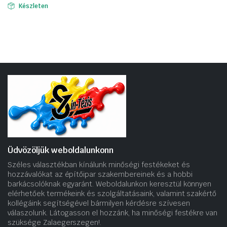
Készleten
Üdvözöljük weboldalunkonn
Széles választékban kínálunk minőségi festékeket és
hozzávalókat az építőipar szakembereinek és a hobbi
barkácsolóknak egyaránt. Weboldalunkon keresztül könnyen
elérhetőek termékeink és szolgáltatásaink, valamint szakértő
kollégáink segítségével bármilyen kérdésre szívesen
válaszolunk. Látogasson el hozzánk, ha minőségi festékre van
szüksége Zalaegerszegen!.