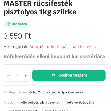
MASTER rücsifesték
pisztolyos 1kg szürke
Készleten
3 550
Ft
A kategóriák:
Autó, Motorkerékpár, Ipari festékek
Kőfelverődés elleni bevonat karosszériára
MASTER
Kosárba teszem
rücsifesték
pisztolyos
1kg
szürke
A kategóriában:
Autó, Motorkerékpár, Ipari festékek
mennyiség
A tagok:
kőfelverődés elleni bevonat
kőfelverődés gátló