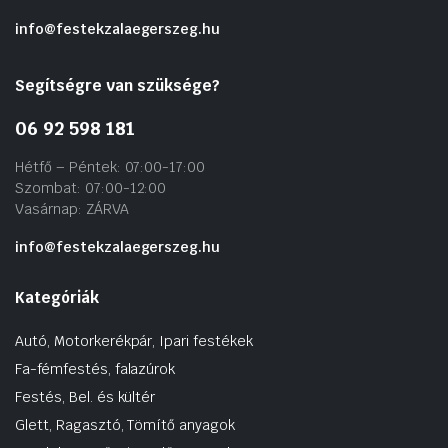
info@festekzalaegerszeg.hu
Segítségre van szüksége?
06 92 598 181
Hétfő – Péntek: 07:00-17:00
Szombat: 07:00-12:00
Vasárnap: ZÁRVA
info@festekzalaegerszeg.hu
Kategóriák
Autó, Motorkerékpár, Ipari festékek
Fa-fémfestés, falazúrok
Festés, Bel. és kültér
Glett, Ragasztó, Tömítő anyagok