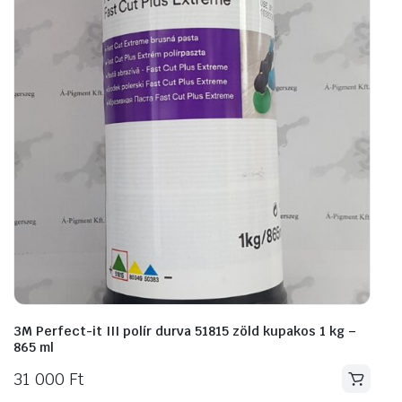
3M Perfect-it III polír durva 51815 zöld kupakos 1 kg –
865 ml
31 000
Ft