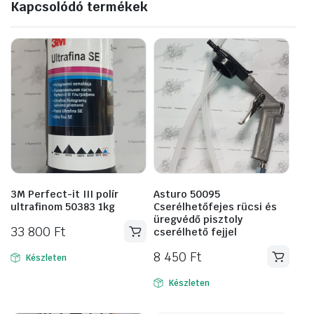
Kapcsolódó termékek
3M Perfect-it III polír
Asturo 50095
ultrafinom 50383 1kg
Cserélhetőfejes rücsi és
üregvédő pisztoly
33 800
Ft
cserélhető fejjel
8 450
Ft
Készleten
Készleten