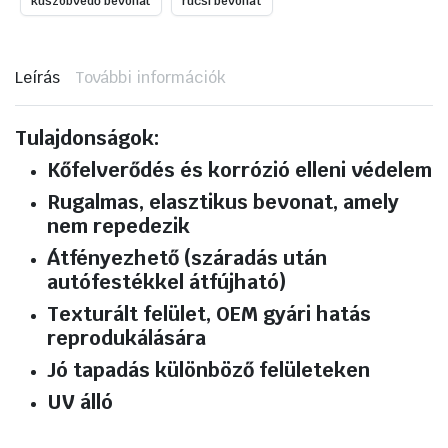
küszöbvédő bevonat
rücsi bevonat
Leírás
További információk
Tulajdonságok:
Kőfelverődés és korrózió elleni védelem
Rugalmas, elasztikus bevonat
, amely
nem repedezik
Átfényezhető
(száradás után
autófestékkel átfújható)
Texturált felület
, OEM gyári hatás
reprodukálására
Jó tapadás különböző felületeken
UV álló