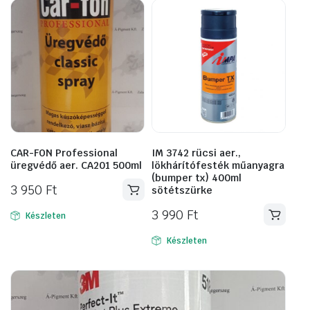
CAR-FON Professional
IM 3742 rücsi aer.,
üregvédő aer. CA201 500ml
lökhárítófesték műanyagra
(bumper tx) 400ml
3 950
Ft
sötétszürke
3 990
Ft
Készleten
Készleten