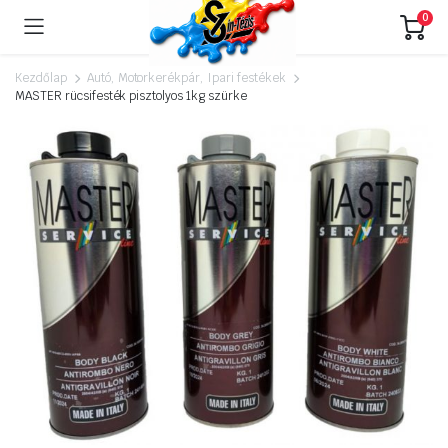
0
Kezdőlap
Autó, Motorkerékpár, Ipari festékek
MASTER rücsifesték pisztolyos 1kg szürke