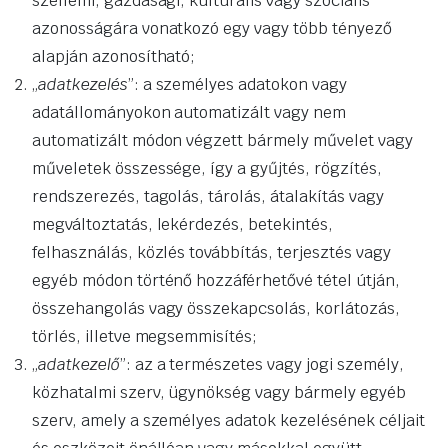
szellemi, gazdasági, kulturális vagy szociális
azonosságára vonatkozó egy vagy több tényező
alapján azonosítható;
„
adatkezelés
”: a személyes adatokon vagy
adatállományokon automatizált vagy nem
automatizált módon végzett bármely művelet vagy
műveletek összessége, így a gyűjtés, rögzítés,
rendszerezés, tagolás, tárolás, átalakítás vagy
megváltoztatás, lekérdezés, betekintés,
felhasználás, közlés továbbítás, terjesztés vagy
egyéb módon történő hozzáférhetővé tétel útján,
összehangolás vagy összekapcsolás, korlátozás,
törlés, illetve megsemmisítés;
„
adatkezelő
”: az a természetes vagy jogi személy,
közhatalmi szerv, ügynökség vagy bármely egyéb
szerv, amely a személyes adatok kezelésének céljait