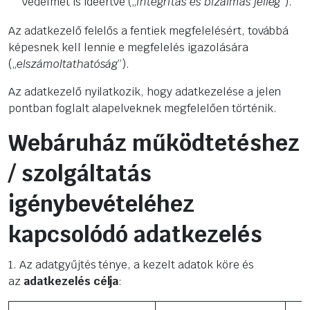
védelmet is ideértve („
integritás és bizalmas jelleg
”).
Az adatkezelő felelős a fentiek megfelelésért, továbbá
képesnek kell lennie e megfelelés igazolására
(„
elszámoltathatóság
”).
Az adatkezelő nyilatkozik, hogy adatkezelése a jelen
pontban foglalt alapelveknek megfelelően történik.
Webáruház működtetéshez
/ szolgáltatás
igénybevételéhez
kapcsolódó adatkezelés
1. Az adatgyűjtés ténye, a kezelt adatok köre és
az
adatkezelés célja
: