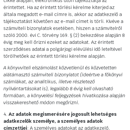
cikke alapján, elektronikus úton tájékoztatja az
érintettet. Ha az érintett törlési kérelme kiterjed az
általa megadott e-mail címre is, akkor az adatkezelő a
tájékoztatást követően az e-mail címet is törli. Kivéve a
számviteli bizonylatok esetében, hiszen a számvitelről
szóló 2000. évi C. törvény 169. § (2) bekezdése alapján 8
évig meg kell őrizni ezeket az adatokat. Az érintett
szerződéses adatai a polgárjogi elévülési idő leteltével
törölhetőek az érintett törlési kérelme alapján.
A könyvviteli elszámolást közvetlenül és közvetetten
alátámasztó számviteli bizonylatot (ideértve a főkönyvi
számlákat, az analitikus, illetve részletező
nyilvántartásokat is), legalább 8 évig kell olvasható
formában, a könyvelési feljegyzések hivatkozása alapján
visszakereshető módon megőrizni.
4.
Az adatok megismerésére jogosult lehetséges
adatkezelők személye, a személyes adatok
címzettjei
: A személyes adatokat az adatkezelő,