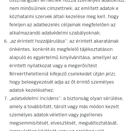
összhangban férhetnek hozzá személyes adatokhoz,
nem minősülnek címzettnek; az említett adatok e
közhatalmi szervek általi kezelése meg kell, hogy
feleljen az adatkezelés céljainak megfelelően az
alkalmazandó adatvédelmi szabályoknak;
„
az érintett hozzájárulása
”: az érintett akaratának
önkéntes, konkrét és megfelelő tájékoztatáson
alapuló és egyértelmű kinyilvánítása, amellyel az
érintett nyilatkozat vagy a megerősítést
félreérthetetlenül kifejező cselekedet útján jelzi,
hogy beleegyezését adja az őt érintő személyes
adatok kezeléséhez;
„
adatvédelmi incidens
”: a biztonság olyan sérülése,
amely a továbbított, tárolt vagy más módon kezelt
személyes adatok véletlen vagy jogellenes
megsemmisítését, elvesztését, megváltoztatását,