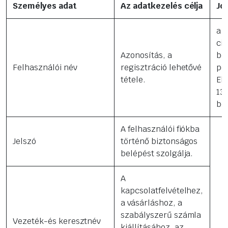
Személyes adat
Az adatkezelés célja
Jo
a 
cik
Azonosítás, a
be
Felhasználói név
regisztráció lehetővé
pon
tétele.
Elk
13/
be
A felhasználói fiókba
Jelszó
történő biztonságos
belépést szolgálja.
A
kapcsolatfelvételhez,
a vásárláshoz, a
szabályszerű számla
Vezeték-és keresztnév
kiállításához, az