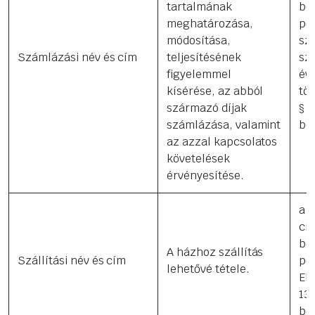
tartalmának
be
meghatározása,
pon
módosítása,
sz
Számlázási név és cím
teljesítésének
sz
figyelemmel
évi
kísérése, az abból
tör
származó díjak
§ (
számlázása, valamint
be
az azzal kapcsolatos
követelések
érvényesítése.
a 
cik
be
A házhoz szállítás
Szállítási név és cím
pon
lehetővé tétele.
Elk
13/
be