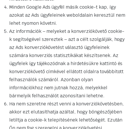
Minden Google Ads ügyfél másik cookie-t kap, így
azokat az Ads ügyfeleinek weboldalain keresztül nem
lehet nyomon követni.
Az információk – melyeket a konverziókövető cookie-
k segítségével szereztek – azt a célt szolgálják, hogy
az Ads konverziókövetést választó ügyfeleinek
számára konverziós statisztikákat készítsenek. Az
ügyfelek így tájékozódnak a hirdetésükre kattintó és
konverziókövető címkével ellátott oldalra továbbított
felhasználók számáról. Azonban olyan
információkhoz nem jutnak hozzá, melyekkel
bármelyik felhasználót azonosítani lehetne.
Ha nem szeretne részt venni a konverziókövetésben,
akkor ezt elutasíthatja azáltal, hogy böngészőjében
letiltja a cookie-k telepítésének lehetőségét. Ezután
Ön nem fog szerepelni a konverziókövetési