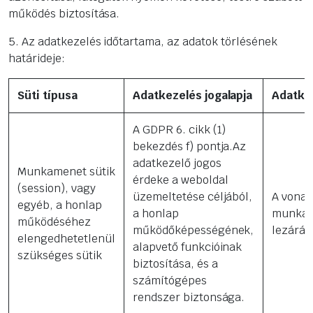
működés biztosítása.
5. Az adatkezelés időtartama, az adatok törlésének
határideje:
Süti típusa
Adatkezelés jogalapja
Adatke
A GDPR 6. cikk (1)
bekezdés f) pontja.Az
adatkezelő jogos
Munkamenet sütik
érdeke a weboldal
(session), vagy
üzemeltetése céljából,
A vonat
egyéb, a honlap
a honlap
munka
működéséhez
működőképességének,
lezárás
elengedhetetlenül
alapvető funkcióinak
szükséges sütik
biztosítása, és a
számítógépes
rendszer biztonsága.