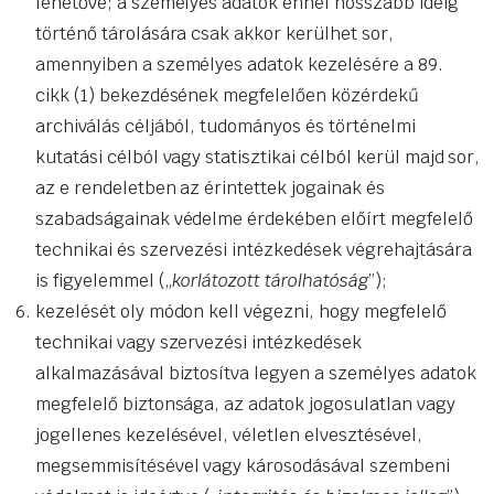
lehetővé; a személyes adatok ennél hosszabb ideig
történő tárolására csak akkor kerülhet sor,
amennyiben a személyes adatok kezelésére a 89.
cikk (1) bekezdésének megfelelően közérdekű
archiválás céljából, tudományos és történelmi
kutatási célból vagy statisztikai célból kerül majd sor,
az e rendeletben az érintettek jogainak és
szabadságainak védelme érdekében előírt megfelelő
technikai és szervezési intézkedések végrehajtására
is figyelemmel („
korlátozott tárolhatóság
”);
kezelését oly módon kell végezni, hogy megfelelő
technikai vagy szervezési intézkedések
alkalmazásával biztosítva legyen a személyes adatok
megfelelő biztonsága, az adatok jogosulatlan vagy
jogellenes kezelésével, véletlen elvesztésével,
megsemmisítésével vagy károsodásával szembeni