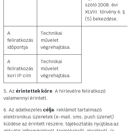
szóló 2008. évi
XLVIII. törvény 6. §
(5) bekezdése.
A
Technikai
feliratkozás
művelet
időpontja
végrehajtása.
A
Technikai
feliratkozás
művelet
kori IP cím
végrehajtása.
5. Az
érintettek köre
: A hírlevélre feliratkozó
valamennyi érintett.
6. Az adatkezelés
célja
: reklámot tartalmazó
elektronikus üzenetek (e-mail, sms, push üzenet)
küldése az érintett részére, tájékoztatás nyújtása az
aktuális információkról, termékekről, akciókról, új