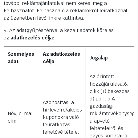
további reklámajánlataival nem keresi meg a
Felhasználót. Felhasználó a reklámokról leiratkozhat
az üzenetben lévő linkre kattintva.
4. Az adatgyűjtés ténye, a kezelt adatok köre és
az
adatkezelés célja
:
Személyes
Az adatkezelés
Jogalap
adat
célja
Az érintett
hozzájárulása,6.
cikk (1) bekezdés
a) pontja.A
Azonosítás, a
gazdasági
hírlevélre/akciós
Név, e-mail
reklámtevékenység
kuponokra való
cím.
alapvető
feliratkozás
feltételeiről és
lehetővé tétele.
egyes korlátairól