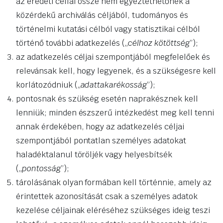
az eredeti céllal össze nem egyeztethetőnek a
közérdekű archiválás céljából, tudományos és
történelmi kutatási célból vagy statisztikai célból
történő további adatkezelés („
célhoz kötöttség
”);
az adatkezelés céljai szempontjából megfelelőek és
relevánsak kell, hogy legyenek, és a szükségesre kell
korlátozódniuk („
adattakarékosság
”);
pontosnak és szükség esetén naprakésznek kell
lenniük; minden észszerű intézkedést meg kell tenni
annak érdekében, hogy az adatkezelés céljai
szempontjából pontatlan személyes adatokat
haladéktalanul töröljék vagy helyesbítsék
(„
pontosság
”);
tárolásának olyan formában kell történnie, amely az
érintettek azonosítását csak a személyes adatok
kezelése céljainak eléréséhez szükséges ideig teszi