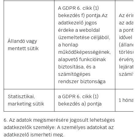
A GDPR 6. cikk (1)
bekezdés f) pontja.Az
Az érint
adatkezelő jogos
az adat
érdeke a weboldal
a ponto
üzemeltetése céljából,
idővel 
Állandó vagy
a honlap
(álland
mentett sütik
működőképességének,
törlésü
alapvető funkcióinak
érvénye
biztosítása, és a
lejárat
számítógépes
számít
rendszer biztonsága
Statisztikai,
a GDPR 6. cikk (1)
1 hónap
marketing sütik
bekezdés a) pontja
6. Az adatok megismerésére jogosult lehetséges
adatkezelők személye: A személyes adatokat az
adatkezelő ismerheti meg.