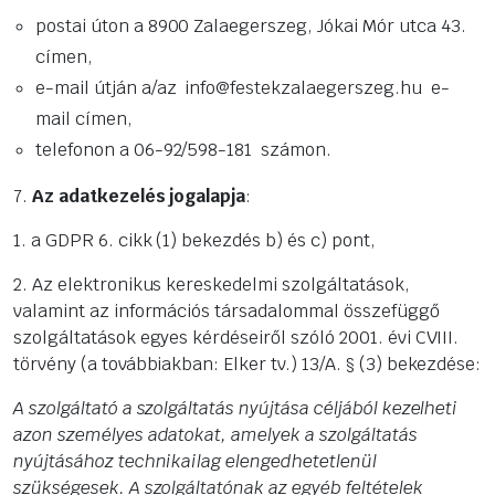
postai úton a 8900 Zalaegerszeg, Jókai Mór utca 43.
címen,
e-mail útján a/az info@festekzalaegerszeg.hu e-
mail címen,
telefonon a 06-92/598-181 számon.
7.
Az adatkezelés jogalapja
:
1. a GDPR 6. cikk (1) bekezdés b) és c) pont,
2. Az elektronikus kereskedelmi szolgáltatások,
valamint az információs társadalommal összefüggő
szolgáltatások egyes kérdéseiről szóló 2001. évi CVIII.
törvény (a továbbiakban: Elker tv.) 13/A. § (3) bekezdése:
A szolgáltató a szolgáltatás nyújtása céljából kezelheti
azon személyes adatokat, amelyek a szolgáltatás
nyújtásához technikailag elengedhetetlenül
szükségesek. A szolgáltatónak az egyéb feltételek