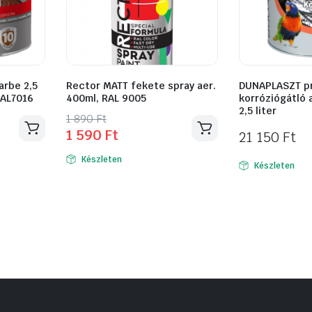
arbe 2,5
Rector MATT fekete spray aer.
DUNAPLASZT p
RAL7016
400ml, RAL 9005
korróziógátló 
2,5 liter
Original
Current
1 890
Ft
1 590
Ft
21 150
Ft
price
price
was:
is:
Készleten
Készleten
1
1
890 Ft.
590 Ft.