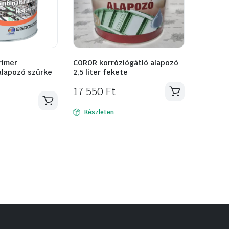
rimer
COROR korróziógátló alapozó
alapozó szürke
2,5 liter fekete
17 550
Ft
Készleten