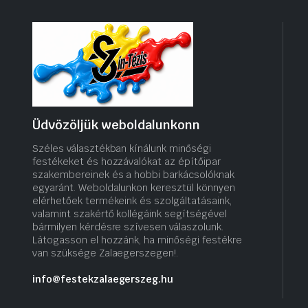
Üdvözöljük weboldalunkonn
Széles választékban kínálunk minőségi
festékeket és hozzávalókat az építőipar
szakembereinek és a hobbi barkácsolóknak
egyaránt. Weboldalunkon keresztül könnyen
elérhetőek termékeink és szolgáltatásaink,
valamint szakértő kollégáink segítségével
bármilyen kérdésre szívesen válaszolunk.
Látogasson el hozzánk, ha minőségi festékre
van szüksége Zalaegerszegen!.
info@festekzalaegerszeg.hu