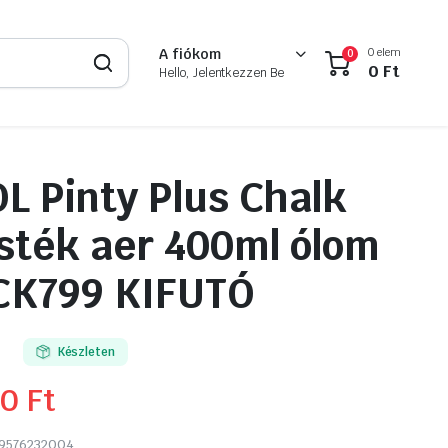
0 elem
A fiókom
0
0
Ft
Hello, Jelentkezzen Be
 Pinty Plus Chalk
sték aer 400ml ólom
CK799 KIFUTÓ
Készleten
90
Ft
9576232004