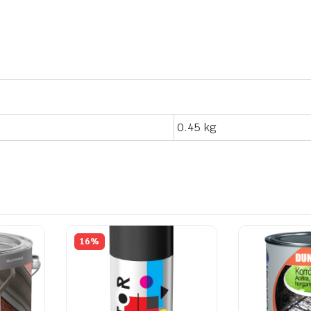
CK799
KIFUTÓ
mennyiség
0.45 kg
16%