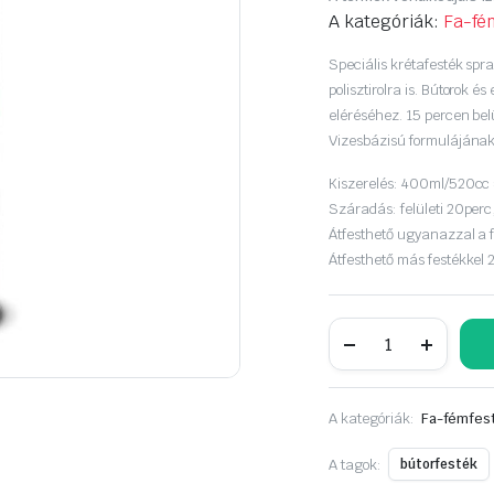
price
price
A kategóriák:
Fa-fé
was:
is:
Speciális krétafesték spr
polisztirolra is. Bútorok 
3
2
eléréséhez. 15 percen bel
Vizesbázisú formulájának
290 Ft.
490 Ft.
Kiszerelés: 400ml/520cc
Száradás: felületi 20perc, 
Átfesthető ugyanazzal a f
Átfesthető más festékkel 
NOVASOL
Pinty
Plus
Chalk
krétafesték
A kategóriák:
Fa-fémfest
aer
400ml
ólom
A tagok:
bútorfesték
fekete