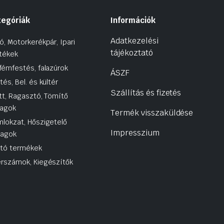
tegóriák
Információk
Adatkezelési
ó, Motorkerékpár, Ipari
tájékoztató
tékek
fémfestés, falazúrok
ÁSZF
tés, Bel. és kültér
Szállítás és fizetés
tt, Ragasztó, Tömítő
agok
Termék visszaküldése
lokzat, Hőszigetelő
Impresszium
yagok
utó termékek
rszámok, Kiegészítők