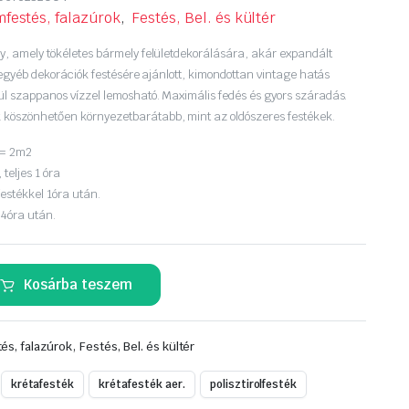
mfestés, falazúrok
,
Festés, Bel. és kültér
ay, amely tökéletes bármely felületdekorálására, akár expandált
és egyéb dekorációk festésére ajánlott, kimondottan vintage hatás
ül szappanos vízzel lemosható. Maximális fedés és gyors száradás.
 köszönhetően környezetbarátabb, mint az oldószeres festékek.
 = 2m2
teljes 1 óra
estékkel 1óra után.
24óra után.
Kosárba teszem
,
és, falazúrok
Festés, Bel. és kültér
krétafesték
krétafesték aer.
polisztirolfesték