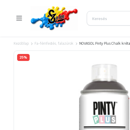
Kezdőlap
Fa-fémfestés, falazúrok
NOVASOL Pinty Plus Chalk krét
25%