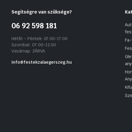
Segítségre van szüksége?
Ka
06 92 598 181
Aut
fes
Hétfő – Péntek: 07:00-17:00
Fa-
Szombat: 07:00-12:00
Fes
Vasárnap: ZÁRVA
Gle
info@festekzalaegerszeg.hu
any
Hom
An
Kif
Sze