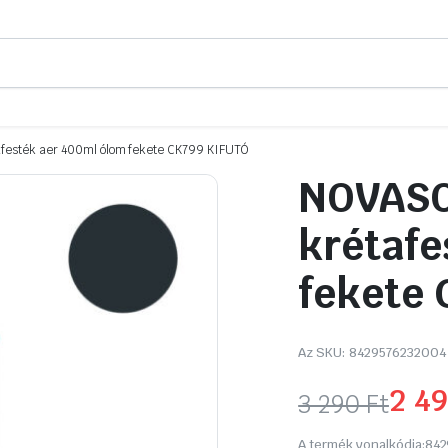
afesték aer 400ml ólom fekete CK799 KIFUTÓ
NOVASOL
krétafe
fekete 
Az SKU:
8429576232004
2 4
3 290
Ft
Original
Current
A termék vonalkódja:
842