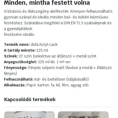
Minden, mintha festett volna
Vízbázisú és illatszegény akrilfesték. Könnyen felhasználható,
gyorsan szárad és ideális minden bel- és kültéri kézműves
festéshez. Száradása megfelel a DIN EN 71.3 szabványnak és
a gyerekjátékok
festésére ideális.
Termék neve:
düfa Acryl-Lack
A tartály mérete:
125 ml
Színek:
27 szín, beleértve az átlátszó + metál színt
Anyagszükséglet:
125 ml kb. 1 m²-en
Fényessége:
Fényes selyem matt (kivéve a metál + Átlátszó
fényes)
Felhasználható:
Kül- és beltérben (időjárásálló)
Alkalmazás:
Papír, karton, fa, kő, fém, agyag stb.
Kapcsolódó termékek