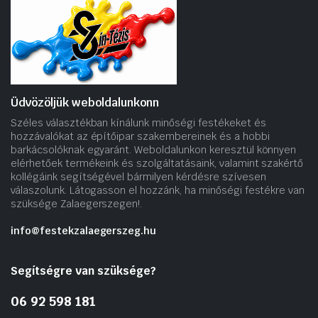
Üdvözöljük weboldalunkonn
Széles választékban kínálunk minőségi festékeket és
hozzávalókat az építőipar szakembereinek és a hobbi
barkácsolóknak egyaránt. Weboldalunkon keresztül könnyen
elérhetőek termékeink és szolgáltatásaink, valamint szakértő
kollégáink segítségével bármilyen kérdésre szívesen
válaszolunk. Látogasson el hozzánk, ha minőségi festékre van
szüksége Zalaegerszegen!.
info@festekzalaegerszeg.hu
Segítségre van szüksége?
06 92 598 181