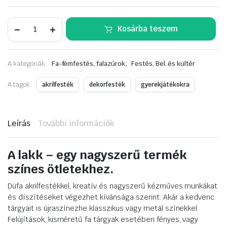
Düfa
Kosárba teszem
Acryl-
Festék
levélzöld/blattgrün
0,125L
,
A kategóriák:
Fa-fémfestés, falazúrok
Festés, Bel. és kültér
mennyiség
A tagok:
akrilfesték
dekorfesték
gyerekjátékokra
Leírás
További információk
A lakk – egy nagyszerű termék
színes ötletekhez.
Düfa akrilfestékkel, kreatív és nagyszerű kézműves munkákat
és díszítéseket végezhet kívánsága szerint. Akár a kedvenc
tárgyait is újraszínezhe klasszikus vagy metál színekkel.
Felújítások, kisméretű fa tárgyak esetében fényes, vagy