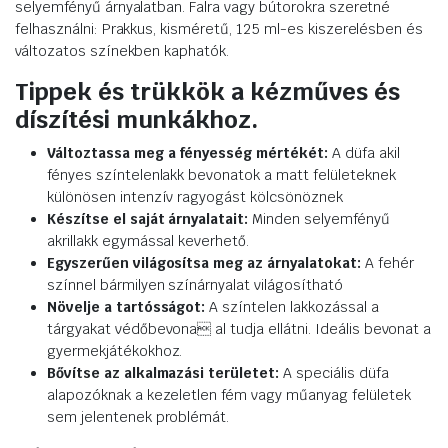
selyemfényű árnyalatban. Falra vagy bútorokra szeretné
felhasználni: Prakkus, kisméretű, 125 ml-es kiszerelésben és
változatos színekben kaphatók.
Tippek és trükkök a kézműves és
díszítési munkákhoz.
Változtassa meg a fényesség mértékét:
A düfa akil
fényes színtelenlakk bevonatok a matt felületeknek
különösen intenzív ragyogást kölcsönöznek
Készítse el saját árnyalatait:
Minden selyemfényű
akrillakk egymással keverhető.
Egyszerűen világosítsa meg az árnyalatokat:
A fehér
színnel bármilyen színárnyalat világosítható
Növelje a tartósságot:
A színtelen lakkozással a
tárgyakat védőbevona al tudja ellátni. Ideális bevonat a
gyermekjátékokhoz.
Bővítse az alkalmazási területet:
A speciális düfa
alapozóknak a kezeletlen fém vagy műanyag felületek
sem jelentenek problémát.