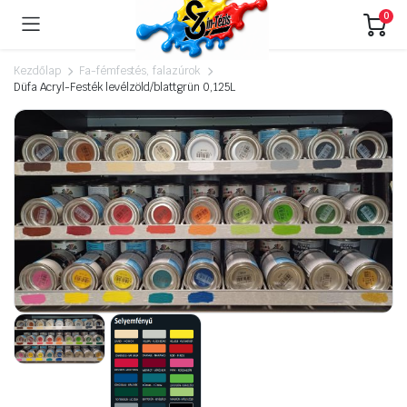
0
Kezdőlap
Fa-fémfestés, falazúrok
Düfa Acryl-Festék levélzöld/blattgrün 0,125L