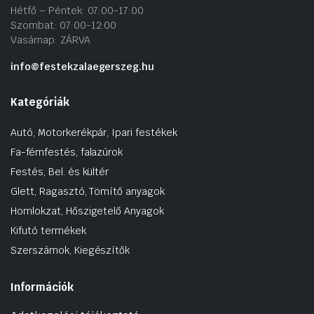
Hétfő – Péntek: 07:00-17:00
Szombat: 07:00-12:00
Vasárnap: ZÁRVA
info@festekzalaegerszeg.hu
Kategóriák
Autó, Motorkerékpár, Ipari festékek
Fa-fémfestés, falazúrok
Festés, Bel. és kültér
Glett, Ragasztó, Tömítő anyagok
Homlokzat, Hőszigetelő Anyagok
Kifutó termékek
Szerszámok, Kiegészítők
Információk