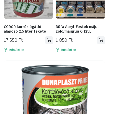
COROR korróziógátló
Düfa Acryl-Festék május
alapozó 2,5 liter fekete
zöld/maigrün 0,125L
17 550
Ft
1 850
Ft
Készleten
Készleten