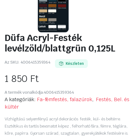
Düfa Acryl-Festék
levélzöld/blattgrün 0,125L
Az SKU:
4006415359364
Készleten
1 850
Ft
A termék vonalkódja:
4006415359364
A kategóriák:
Fa-fémfestés, falazúrok
,
Festés, Bel. és
kültér
Vízhígítású selyemfényű acryl dekorációs festék, kül- és beltérre.
Esztétikus és tartós bevonatot képez , felhorható fára, fémre, téglára,
kőre, papírra. Gyorsan szárad, szagtalan, gyerekjátékok festésére is.