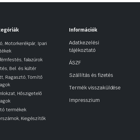
tegóriák
Információk
Adatkezelési
ó, Motorkerékpár, Ipari
tájékoztató
tékek
fémfestés, falazúrok
ÁSZF
tés, Bel. és kültér
Szállítás és fizetés
tt, Ragasztó, Tömítő
agok
Termék visszaküldése
lokzat, Hőszigetelő
Impresszium
yagok
utó termékek
rszámok, Kiegészítők