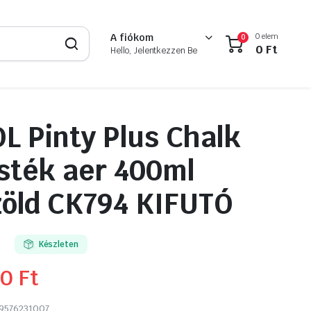
0 elem
A fiókom
0
0
Ft
Hello, Jelentkezzen Be
 Pinty Plus Chalk
sték aer 400ml
öld CK794 KIFUTÓ
Készleten
90
Ft
9576231007