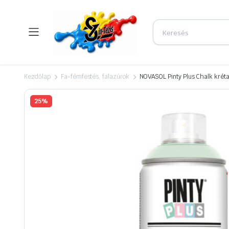
Kezdőlap
Fa-fémfestés, falazúrok
NOVASOL Pinty Plus Chalk krét
25%