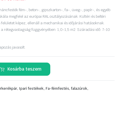
áncfesték fém-, beton-, gipszkarton-, fa-, üveg-, papír-, és egyéb
nskála megfelel az európai RAL osztályozásának. Kültéri és beltéri
felületet képez, ellenáll a mechanikai és időjárási hatásoknak.
a a rétegvastagság függvényében: 1,0-1,5 m2. Száradási idő: 7-10
lapozás javasolt.
Kosárba teszem
,
,
rkerékpár, Ipari festékek
Fa-fémfestés, falazúrok