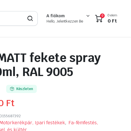
0 elem
A fiókom
0
0
Ft
Hello, Jelentkezzen Be
MATT fekete spray
0ml, RAL 9005
Készleten
90
Ft
0155687392
Motorkerékpár, Ipari festékek
,
Fa-fémfestés,
el. és kültér