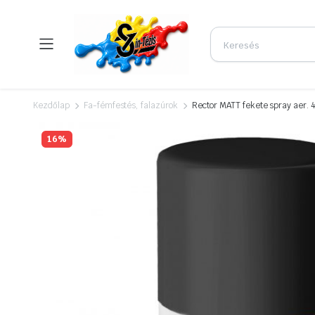
Kezdőlap
Fa-fémfestés, falazúrok
Rector MATT fekete spray aer.
16%