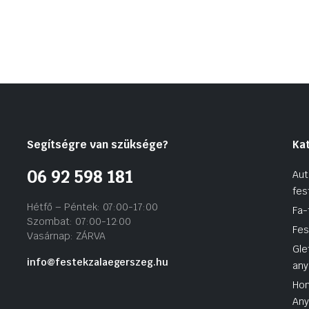
Segítségre van szüksége?
Ka
06 92 598 181
Aut
fes
Hétfő – Péntek: 07:00-17:00
Fa-
Szombat: 07:00-12:00
Fes
Vasárnap: ZÁRVA
Gle
info@festekzalaegerszeg.hu
any
Hom
An