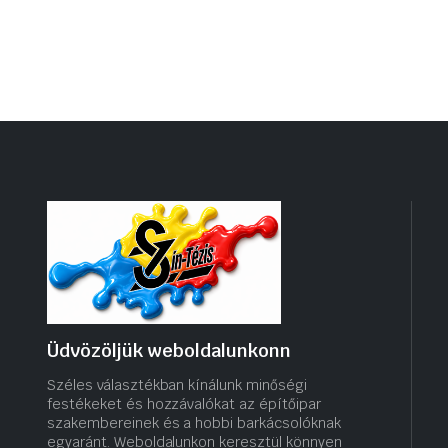
Üdvözöljük weboldalunkonn
Széles választékban kínálunk minőségi
festékeket és hozzávalókat az építőipar
szakembereinek és a hobbi barkácsolóknak
egyaránt. Weboldalunkon keresztül könnyen