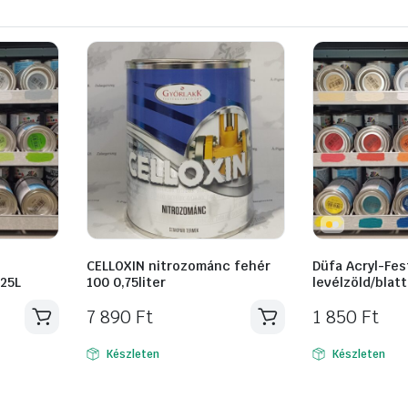
CELLOXIN nitrozománc fehér
Düfa Acryl-Fes
125L
100 0,75liter
levélzöld/blat
7 890
Ft
1 850
Ft
Készleten
Készleten