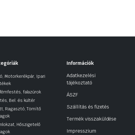
tegóriák
Információk
Adatkezelési
ó, Motorkerékpár, Ipari
tájékoztató
tékek
fémfestés, falazúrok
ÁSZF
tés, Bel. és kültér
Szállítás és fizetés
tt, Ragasztó, Tömítő
agok
Termék visszaküldése
lokzat, Hőszigetelő
Impresszium
yagok