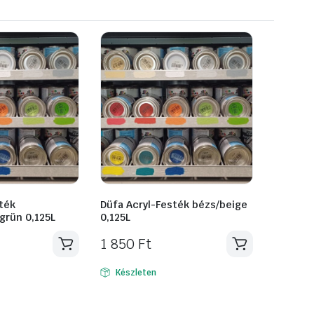
ték
Düfa Acryl-Festék bézs/beige
tgrün 0,125L
0,125L
1 850
Ft
Készleten