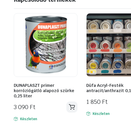
DUNAPLASZT primer
Düfa Acryl-Festék
korróziógátló alapozó szürke
antracit/anthrazit 0,
0,25 liter
1 850
Ft
3 090
Ft
Készleten
Készleten