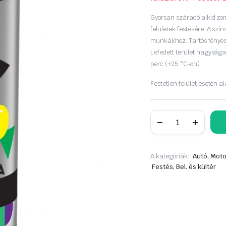
was:
is:
Gyorsan száradó alkid zom
1
1
felületek festésére. A szí
munkákhoz. Tartós fényes 
890 Ft.
590 Ft.
Lefedett terület nagyság
perc (+25 °C-on)
Festetlen felület esetén a
Rector
MATT
fekete
spray
aer.
A kategóriák:
Autó, Moto
400ml,
RAL
Festés, Bel. és kültér
9005
mennyiség