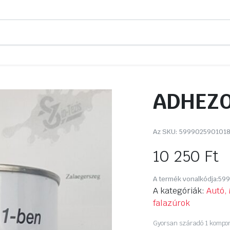
ADHEZOR
Az SKU:
599902590101
10 250
Ft
A termék vonalkódja:
599
A kategóriák:
Autó, 
falazúrok
Gyorsan száradó 1 kompon