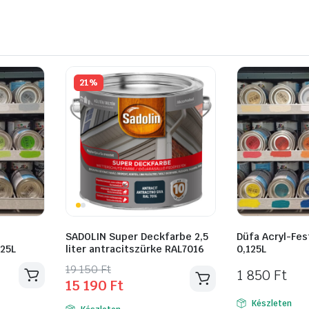
21%
SADOLIN Super Deckfarbe 2,5
Düfa Acryl-Fes
125L
liter antracitszürke RAL7016
0,125L
Original
Current
19 150
Ft
1 850
Ft
15 190
Ft
price
price
was:
is:
Készleten