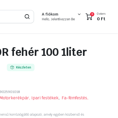
0 elem
A fiókom
0
0
Ft
Hello, Jelentkezzen Be
 fehér 100 1liter
8
Készleten
9025901018
Motorkerékpár, Ipari festékek
,
Fa-fémfestés,
ensű korróziógátló alapozó, amely egyben közbenső és