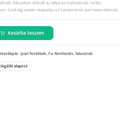
ható, fokozottan ellenáll az időjárási hatásoknak, tartós,
pez. Szükség esetén alapozója a 2 komponensű ipari bevonatoknak.
Kosárba teszem
,
rkerékpár, Ipari festékek
Fa-fémfestés, falazúrok
ziógátló alapozó