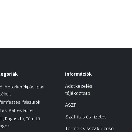
tegóriák
Információk
Adatkezelési
ó, Motorkerékpár, Ipari
tájékoztató
tékek
fémfestés, falazúrok
ÁSZF
tés, Bel. és kültér
Szállítás és fizetés
tt, Ragasztó, Tömítő
agok
Termék visszaküldése