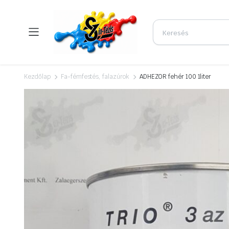
Kezdőlap
Fa-fémfestés, falazúrok
ADHEZOR fehér 100 1liter