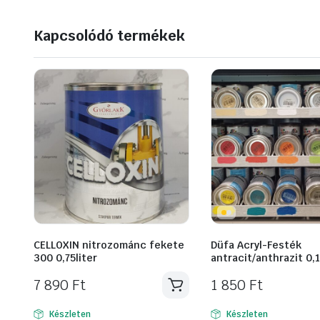
Kapcsolódó termékek
CELLOXIN nitrozománc fekete
Düfa Acryl-Festék
300 0,75liter
antracit/anthrazit 0,
7 890
Ft
1 850
Ft
Készleten
Készleten