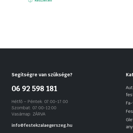
Készleten
19
15
150 Ft.
190 Ft.
Segítségre van szüksége?
Ka
06 92 598 181
Aut
fes
Hétfő – Péntek: 07:00-17:00
Fa-
Szombat: 07:00-12:00
Fes
Vasárnap: ZÁRVA
Gle
info@festekzalaegerszeg.hu
any