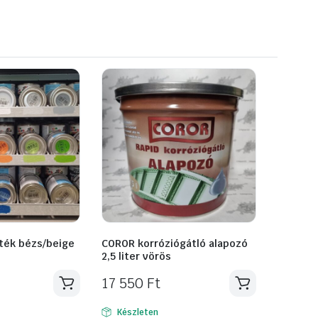
ték bézs/beige
COROR korróziógátló alapozó
2,5 liter vörös
17 550
Ft
Készleten