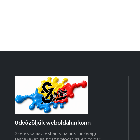
Üdvözöljük weboldalunkonn
Széles választékban kínálunk minőségi
festékeket és hozzávalókat az építőipar