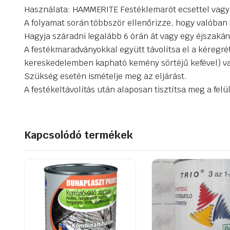
Használata: HAMMERITE Festéklemarót ecsettel vagy s
A folyamat során többször ellenőrizze, hogy valóban 
Hagyja száradni legalább 6 órán át vagy egy éjszakán
A festékmaradványokkal együtt távolítsa el a kéregré
kereskedelemben kapható kemény sörtéjű kefével) va
Szükség esetén ismételje meg az eljárást.
A festékeltávolítás után alaposan tisztítsa meg a felül
Kapcsolódó termékek