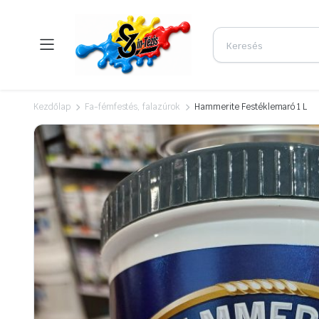
Kezdőlap
Fa-fémfestés, falazúrok
Hammerite Festéklemaró 1 L