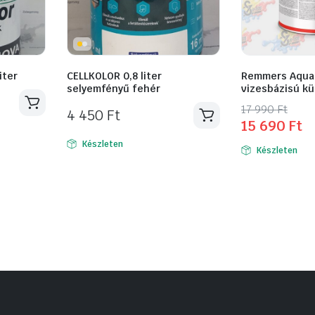
iter
CELLKOLOR 0,8 liter
Remmers Aqua 
selyemfényű fehér
vizesbázisú kül
Original
Current
17 990
Ft
4 450
Ft
15 690
Ft
Ennek
price
price
a
was:
is:
Készleten
Készleten
terméknek
17
15
több
990 Ft.
690 Ft.
variációja
van.
A
változatok
a
termékoldalo
választhatók
ki