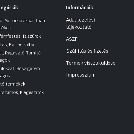
tegóriák
Információk
Adatkezelési
ó, Motorkerékpár, Ipari
tájékoztató
tékek
fémfestés, falazúrok
ÁSZF
tés, Bel. és kültér
Szállítás és fizetés
tt, Ragasztó, Tömítő
agok
Termék visszaküldése
lokzat, Hőszigetelő
Impresszium
yagok
utó termékek
rszámok, Kiegészítők