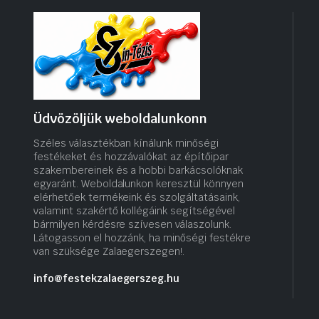
Üdvözöljük weboldalunkonn
Széles választékban kínálunk minőségi
festékeket és hozzávalókat az építőipar
szakembereinek és a hobbi barkácsolóknak
egyaránt. Weboldalunkon keresztül könnyen
elérhetőek termékeink és szolgáltatásaink,
valamint szakértő kollégáink segítségével
bármilyen kérdésre szívesen válaszolunk.
Látogasson el hozzánk, ha minőségi festékre
van szüksége Zalaegerszegen!.
info@festekzalaegerszeg.hu