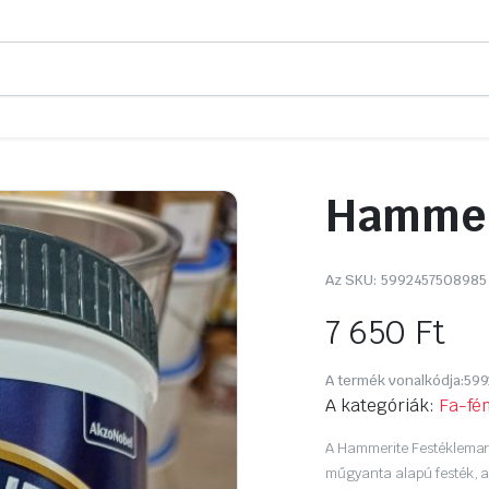
Hammeri
Az SKU:
5992457508985
7 650
Ft
A termék vonalkódja:
599
A kategóriák:
Fa-fé
A Hammerite Festéklemaró 
műgyanta alapú festék, ak