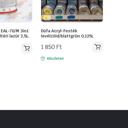
EAL-70/M 3in1
Düfa Acryl-Festék
téri lazúr 2,5L.
levélzöld/blattgrün 0,125L
1 850
Ft
Készleten
n