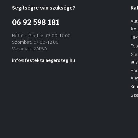
Segítségre van szüksége?
Ka
06 92 598 181
Aut
fes
Hétfő – Péntek: 07:00-17:00
Fa-
Szombat: 07:00-12:00
Fes
Vasárnap: ZÁRVA
Gle
info@festekzalaegerszeg.hu
any
Hom
An
Kif
Sze