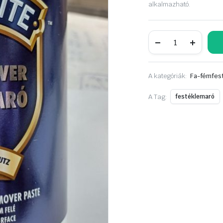
alkalmazható.
Hammerite
Festéklemaró
1
L
mennyiség
A kategóriák:
Fa-fémfest
A Tag:
festéklemaró