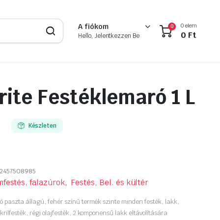
0 elem
A fiókom
0
0
Ft
Hello, Jelentkezzen Be
te Festéklemaró 1 L
Készleten
2457508985
mfestés, falazúrok
,
Festés, Bel. és kültér
paszta állagú, fehér színű termék szinte minden festék, lakk,
rilfesték, régi olajfesték, 2 komponensű lakk eltávolítására