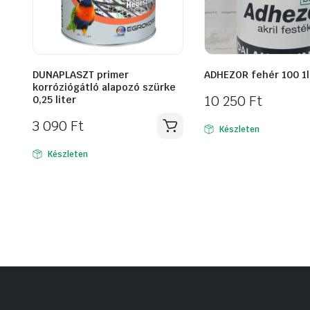
DUNAPLASZT primer
ADHEZOR fehér 100 1l
korróziógátló alapozó szürke
10 250
Ft
0,25 liter
3 090
Ft
Készleten
Készleten