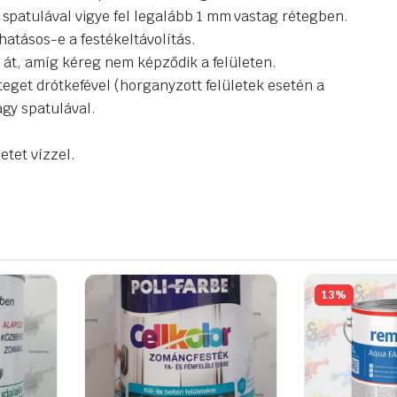
patulával vigye fel legalább 1 mm vastag rétegben.
hatásos-e a festékeltávolítás.
 át, amíg kéreg nem képződik a felületen.
teget drótkefével (horganyzott felületek esetén a
gy spatulával.
etet vízzel.
13%