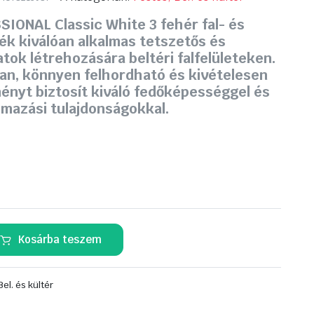
IONAL Classic White 3 fehér fal- és
k kiválóan alkalmas tetszetős és
atok létrehozására beltéri falfelületeken.
an, könnyen felhordható és kivételesen
ényt biztosít kiváló fedőképességgel és
lmazási tulajdonságokkal.
L
Kosárba teszem
Bel. és kültér