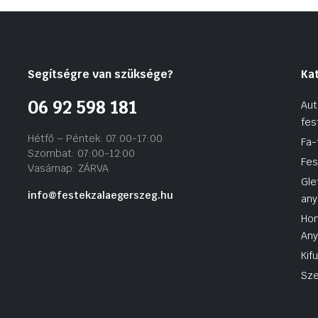
Segítségre van szüksége?
Ka
06 92 598 181
Aut
fes
Hétfő – Péntek: 07:00-17:00
Fa-
Szombat: 07:00-12:00
Fes
Vasárnap: ZÁRVA
Gle
info@festekzalaegerszeg.hu
any
Hom
An
Kif
Sze