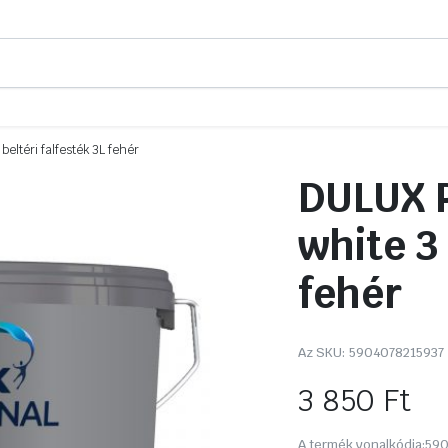
beltéri falfesték 3L fehér
DULUX P
white 3 
fehér
Az SKU:
5904078215937
3 850
Ft
A termék vonalkódja:
590