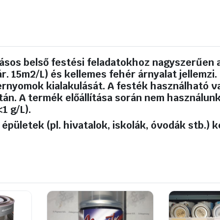
fehér
mennyiség
kásos belső festési feladatokhoz nagyszerűen a
 15m2/L) és kellemes fehér árnyalat jellemzi.
ernyomok kialakulását. A festék használható 
tán. A termék előállítása során nem használun
1 g/L).
pületek (pl. hivatalok, iskolák, óvodák stb.) k