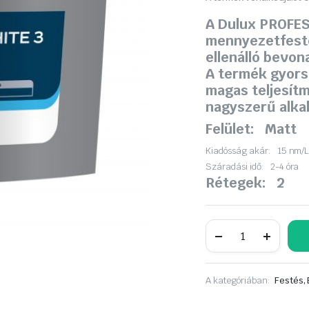
A Dulux PROFESS
mennyezetfesté
ellenálló bevon
A termék gyors
magas teljesítm
nagyszerű alka
Felület:
Matt
Kiadósság
akár: 15 nm/
Száradási idő:
2-4 óra
Rétegek:
2
DULUX
Professional
Classic
white
3
A kategóriában:
Festés, 
beltéri
falfesték
3L