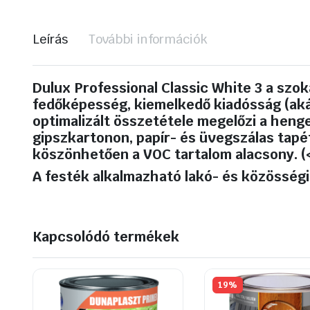
Leírás
További információk
Dulux Professional Classic White 3 a szo
fedőképesség, kiemelkedő kiadósság (akár.
optimalizált összetétele megelőzi a heng
gipszkartonon, papír- és üvegszálas tapé
köszönhetően a VOC tartalom alacsony. (<
A festék alkalmazható lakó- és közösségi é
Kapcsolódó termékek
19%