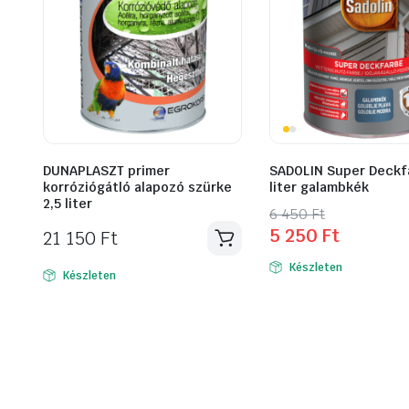
DUNAPLASZT primer
SADOLIN Super Deckf
korróziógátló alapozó szürke
liter galambkék
2,5 liter
Original
Current
6 450
Ft
5 250
Ft
21 150
Ft
price
price
was:
is:
Készleten
Készleten
6
5
450 Ft.
250 Ft.