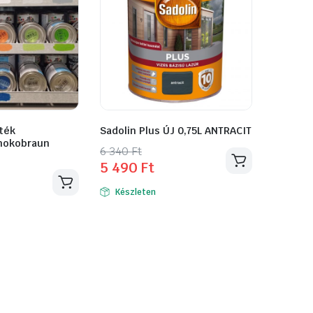
ték
Sadolin Plus ÚJ 0,75L ANTRACIT
hokobraun
Original
Current
6 340
Ft
5 490
Ft
price
price
was:
is:
Készleten
6
5
340 Ft.
490 Ft.