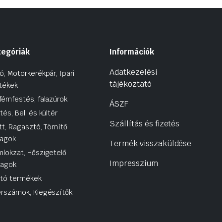
tegóriák
Információk
Adatkezelési
ó, Motorkerékpár, Ipari
tájékoztató
tékek
fémfestés, falazúrok
ÁSZF
tés, Bel. és kültér
Szállítás és fizetés
tt, Ragasztó, Tömítő
agok
Termék visszaküldése
lokzat, Hőszigetelő
Impresszium
yagok
utó termékek
rszámok, Kiegészítők