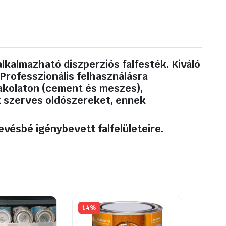
lkalmazható diszperziós falfesték. Kiváló
 Professzionális felhasználásra
vakolaton (cement és meszes),
k szerves oldószereket, ennek
evésbé igénybevett falfelületeire.
14%