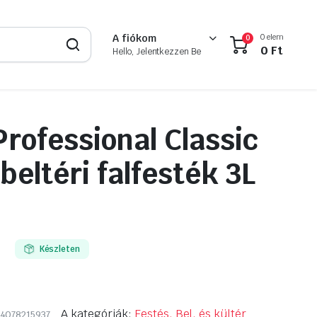
0 elem
A fiókom
0
0
Ft
Hello, Jelentkezzen Be
rofessional Classic
beltéri falfesték 3L
Készleten
A kategóriák:
Festés, Bel. és kültér
4078215937