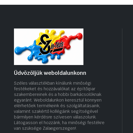
Üdvözöljük weboldalunkonn
Széles választékban kínálunk minőségi
festékeket és hozzávalókat az építőipar
szakembereinek és a hobbi barkácsolóknak
egyaránt. Weboldalunkon keresztül könnyen
elérhetőek termékeink és szolgáltatásaink,
valamint szakértő kollégáink segítségével
bármilyen kérdésre szívesen válaszolunk.
Látogasson el hozzánk, ha minőségi festékre
van szüksége Zalaegerszegen!.