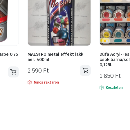
arbe 0,75
MAESTRO metal effekt lakk
Düfa Acryl-Fes
aer. 400ml
csokibarna/sc
0,125L
2 590
Ft
1 850
Ft
Nincs raktáron
Készleten