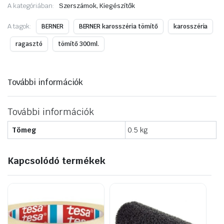
A kategóriában:
Szerszámok, Kiegészítők
szürke
310ml
mennyiség
A tagok:
BERNER
BERNER karosszéria tömítő
karosszéria
ragasztó
tömítő 300ml.
További információk
További információk
Tömeg
0.5 kg
Kapcsolódó termékek