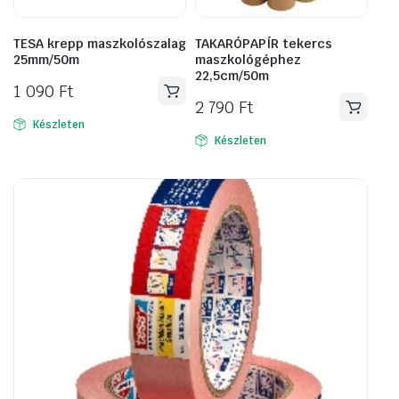
TESA krepp maszkolószalag
TAKARÓPAPÍR tekercs
25mm/50m
maszkológéphez
22,5cm/50m
1 090
Ft
2 790
Ft
Készleten
Készleten