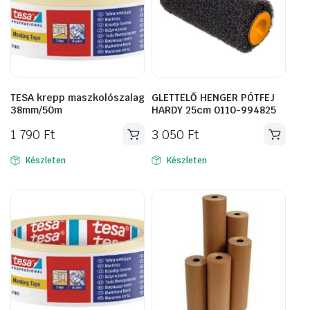
TESA krepp maszkolószalag
GLETTELŐ HENGER PÓTFEJ
38mm/50m
HARDY 25cm 0110-994825
1 790
Ft
3 050
Ft
Készleten
Készleten