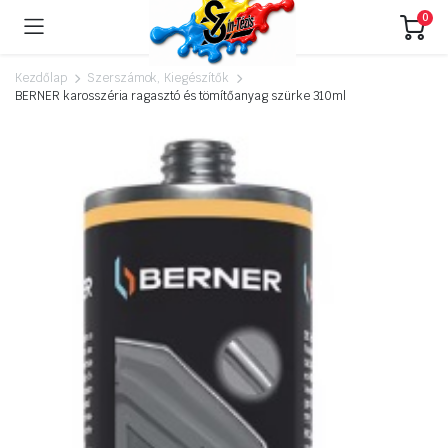
0
Kezdőlap
Szerszámok, Kiegészítők
BERNER karosszéria ragasztó és tömítőanyag szürke 310ml