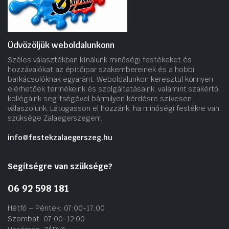
Üdvözöljük weboldalunkonn
Széles választékban kínálunk minőségi festékeket és
hozzávalókat az építőipar szakembereinek és a hobbi
barkácsolóknak egyaránt. Weboldalunkon keresztül könnyen
elérhetőek termékeink és szolgáltatásaink, valamint szakértő
kollégáink segítségével bármilyen kérdésre szívesen
válaszolunk. Látogasson el hozzánk, ha minőségi festékre van
szüksége Zalaegerszegen!.
info@festekzalaegerszeg.hu
Segítségre van szüksége?
06 92 598 181
Hétfő – Péntek: 07:00-17:00
Szombat: 07:00-12:00