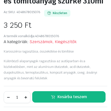
és tömítőanyag szürke 310ml
Az SKU:
4048678015076
Készleten
3 250
Ft
A termék vonalkódja:
4048678015076
A kategóriák:
Szerszámok, Kiegészítők
Karosszéria ragasztása, összekötése és tömítése
Különböző alapanyagok ragasztása az autóiparban és a
közlekedésben, mint az alumínium ötvözetek, acél ötvözetek,
duopolisztikus, termoplasztikus, kompozit anyagok, üveg, ásványi
anyagok és bevonatú felületek
BERNER
Kosárba teszem
karosszéria
ragasztó
és
tömítőanyag