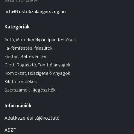
Vasárnap: ZÁRVA
info@festekzalaegerszeg.hu
Kategóriák
Autó, Motorkerékpár, Ipari festékek
Fa-fémfestés, falazúrok
Festés, Bel. és kültér
Glett, Ragasztó, Tömítő anyagok
Homlokzat, Hőszigetelő Anyagok
Kifutó termékek
Szerszámok, Kiegészítők
Információk
Adatkezelési tájékoztató
ÁSZF