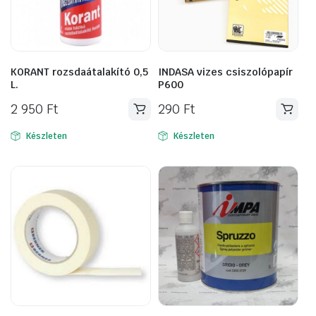
KORANT rozsdaátalakító 0,5
INDASA vizes csiszolópapír
L.
P600
2 950
Ft
290
Ft
Készleten
Készleten