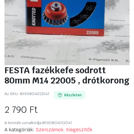
FESTA fazékkefe sodrott
80mm M14 22005 , drótkorong
Az SKU:
8590804012047
Készleten
2 790
Ft
A termék vonalkódja:
8590804012047
A kategóriák:
Szerszámok, Kiegészítők