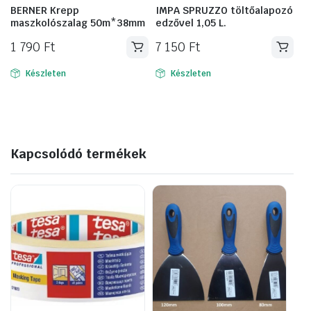
BERNER Krepp
IMPA SPRUZZO töltőalapozó
maszkolószalag 50m*38mm
edzővel 1,05 L.
1 790
Ft
7 150
Ft
Készleten
Készleten
Kapcsolódó termékek