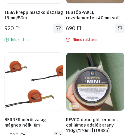
TESA krepp maszkolószalag
FESTŐSPAKLI,
19mm/50m
rozsdamentes 40mm soft
920
Ft
690
Ft
Készleten
Nincs raktáron
BERNER mérőszalag
REVCO deco glitter mini,
mágnes nélk. 8m
csillámos adalék arany
110gr/170ml [119385]