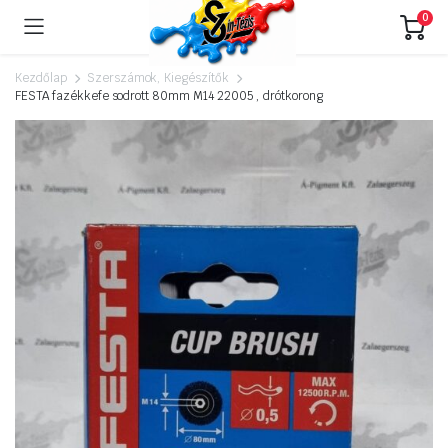
0
Kezdőlap
Szerszámok, Kiegészítők
FESTA fazékkefe sodrott 80mm M14 22005 , drótkorong