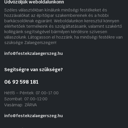
Üdvözöljük weboldalunkonn
Széles választékban kínálunk minőségi festékeket és
hozzávalókat az építőipar szakembereinek és a hobbi
barkácsolóknak egyaránt. Weboldalunkon keresztül könnyen
elérhetőek termékeink és szolgáltatásaink, valamint szakértő
kollégáink segítségével bármilyen kérdésre szívesen
válaszolunk. Látogasson el hozzánk, ha minőségi festékre van
szüksége Zalaegerszegen!.
info@festekzalaegerszeg.hu
Segítségre van szüksége?
06 92 598 181
Hétfő – Péntek: 07:00-17:00
Szombat: 07:00-12:00
Vasárnap: ZÁRVA
info@festekzalaegerszeg.hu