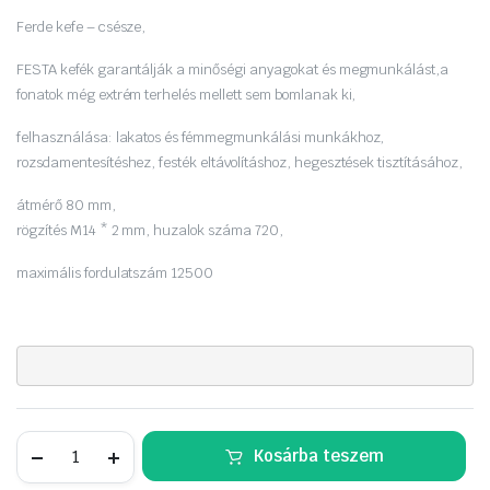
Ferde kefe – csésze,
FESTA kefék garantálják a minőségi anyagokat és megmunkálást,
a
fonatok még extrém terhelés mellett sem bomlanak ki,
felhasználása: lakatos és fémmegmunkálási munkákhoz,
rozsdamentesítéshez, festék eltávolításhoz, hegesztések tisztításához,
átmérő 80 mm,
rögzítés M14 * 2 mm,
huzalok száma 720,
maximális fordulatszám 12500
FESTA
Kosárba teszem
fazékkefe
sodrott