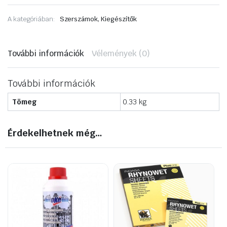
80mm
M14
A kategóriában:
Szerszámok, Kiegészítők
22005
,
drótkorong
mennyiség
További információk
Vélemények (0)
További információk
Tömeg
0.33 kg
Érdekelhetnek még…