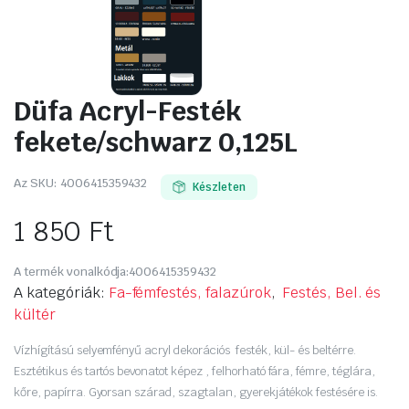
Düfa Acryl-Festék
fekete/schwarz 0,125L
Az SKU:
4006415359432
Készleten
1 850
Ft
A termék vonalkódja:
4006415359432
A kategóriák:
Fa-fémfestés, falazúrok
,
Festés, Bel. és
kültér
Vízhígítású selyemfényű acryl dekorációs festék, kül- és beltérre.
Esztétikus és tartós bevonatot képez , felhorható fára, fémre, téglára,
kőre, papírra. Gyorsan szárad, szagtalan, gyerekjátékok festésére is.