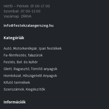
Hétfő – Péntek: 07:00-17:00
Szombat: 07:00-12:00
Vasárnap: ZÁRVA
info@festekzalaegerszeg.hu
Kategóriák
Autó, Motorkerékpár, Ipari festékek
Fa-fémfestés, falazúrok
Festés, Bel. és kültér
Glett, Ragasztó, Tömítő anyagok
Homlokzat, Hőszigetelő Anyagok
Kifutó termékek
Szerszámok, Kiegészítők
Információk