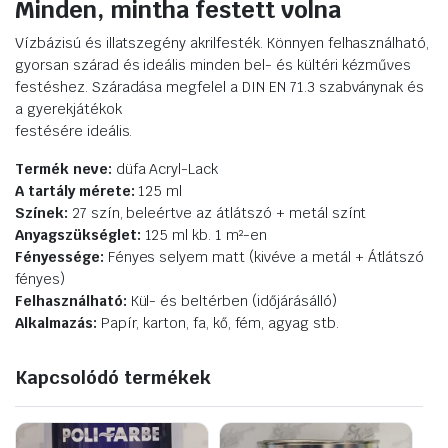
Minden, mintha festett volna
Vízbázisú és illatszegény akrilfesték. Könnyen felhasználható,
gyorsan szárad és ideális minden bel- és kültéri kézműves
festéshez. Száradása megfelel a DIN EN 71.3 szabványnak és
a gyerekjátékok
festésére ideális.
Termék neve:
düfa Acryl-Lack
A tartály mérete:
125 ml
Színek:
27 szín, beleértve az átlátszó + metál színt
Anyagszükséglet:
125 ml kb. 1 m²-en
Fényessége:
Fényes selyem matt (kivéve a metál + Átlátszó
fényes)
Felhasználható:
Kül- és beltérben (időjárásálló)
Alkalmazás:
Papír, karton, fa, kő, fém, agyag stb.
Kapcsolódó termékek