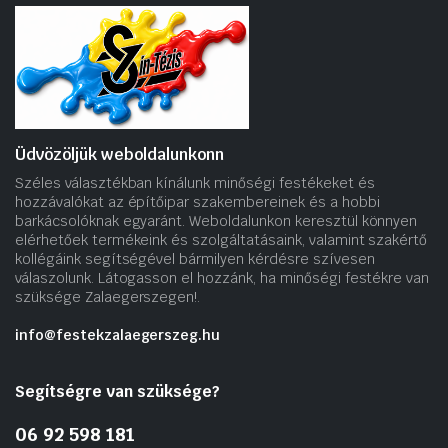
Üdvözöljük weboldalunkonn
Széles választékban kínálunk minőségi festékeket és
hozzávalókat az építőipar szakembereinek és a hobbi
barkácsolóknak egyaránt. Weboldalunkon keresztül könnyen
elérhetőek termékeink és szolgáltatásaink, valamint szakértő
kollégáink segítségével bármilyen kérdésre szívesen
válaszolunk. Látogasson el hozzánk, ha minőségi festékre van
szüksége Zalaegerszegen!.
info@festekzalaegerszeg.hu
Segítségre van szüksége?
06 92 598 181