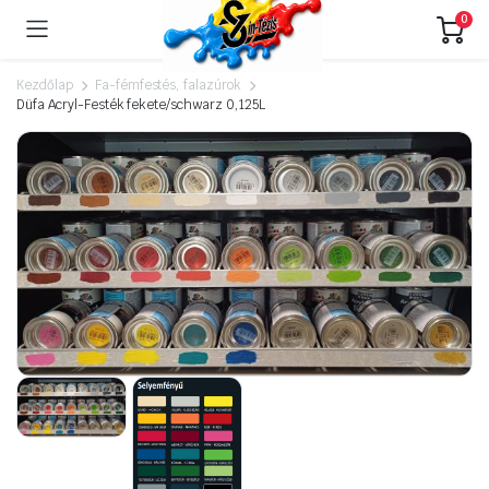
0
Kezdőlap
Fa-fémfestés, falazúrok
Düfa Acryl-Festék fekete/schwarz 0,125L