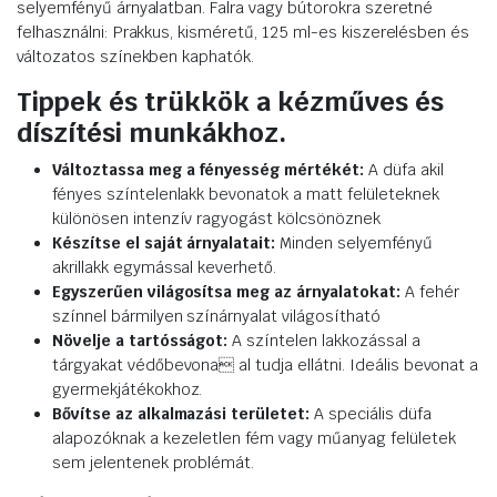
selyemfényű árnyalatban. Falra vagy bútorokra szeretné
felhasználni: Prakkus, kisméretű, 125 ml-es kiszerelésben és
változatos színekben kaphatók.
Tippek és trükkök a kézműves és
díszítési munkákhoz.
Változtassa meg a fényesség mértékét:
A düfa akil
fényes színtelenlakk bevonatok a matt felületeknek
különösen intenzív ragyogást kölcsönöznek
Készítse el saját árnyalatait:
Minden selyemfényű
akrillakk egymással keverhető.
Egyszerűen világosítsa meg az árnyalatokat:
A fehér
színnel bármilyen színárnyalat világosítható
Növelje a tartósságot:
A színtelen lakkozással a
tárgyakat védőbevona al tudja ellátni. Ideális bevonat a
gyermekjátékokhoz.
Bővítse az alkalmazási területet:
A speciális düfa
alapozóknak a kezeletlen fém vagy műanyag felületek
sem jelentenek problémát.