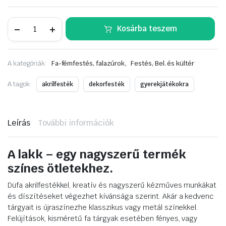
Düfa
Kosárba teszem
Acryl-
Festék
fekete/schwarz
0,125L
,
A kategóriák:
Fa-fémfestés, falazúrok
Festés, Bel. és kültér
mennyiség
A tagok:
akrilfesték
dekorfesték
gyerekjátékokra
Leírás
További információk
A lakk – egy nagyszerű termék
színes ötletekhez.
Düfa akrilfestékkel, kreatív és nagyszerű kézműves munkákat
és díszítéseket végezhet kívánsága szerint. Akár a kedvenc
tárgyait is újraszínezhe klasszikus vagy metál színekkel.
Felújítások, kisméretű fa tárgyak esetében fényes, vagy