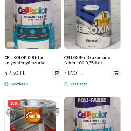
CELLKOLOR 0,8 liter
CELLOXIN nitrozománc
selyemfényű szürke
fehér 100 0,75liter
4 450
Ft
7 890
Ft
Készleten
Készleten
21%