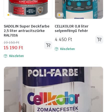
SADOLIN Super Deckfarbe
CELLKOLOR 0,8 liter
2,5 liter antracitszürke
selyemfényű fehér
RAL7016
4 450
Ft
Original
Current
19 150
Ft
15 190
Ft
price
price
Készleten
was:
is:
Készleten
19
15
150 Ft.
190 Ft.