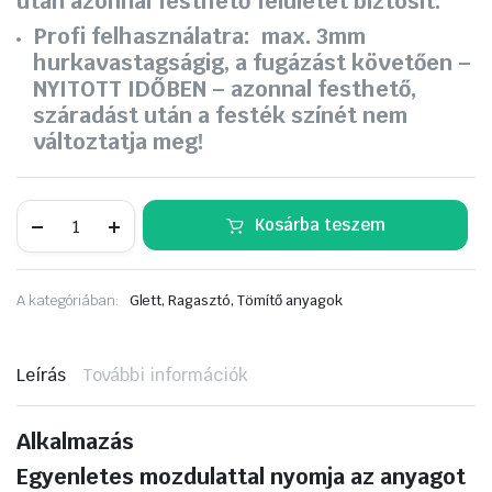
után azonnal festhető felületet biztosít.
Profi felhasználatra: max. 3mm
hurkavastagságig, a fugázást követően –
NYITOTT IDŐBEN – azonnal festhető,
száradást után a festék színét nem
változtatja meg!
Dulux
Kosárba teszem
PRE-
PAINT
Flexible
Filler
A kategóriában:
Glett, Ragasztó, Tömítő anyagok
290ml
mennyiség
Leírás
További információk
Alkalmazás
Egyenletes mozdulattal nyomja az anyagot