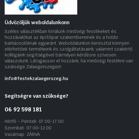
Üdvözöljük weboldalunkonn
Széles választékban kínálunk minőségi festékeket és
hozzávalókat az építőipar szakembereinek és a hobbi
barkácsolóknak egyaránt. Weboldalunkon keresztül könnyen
elérhetőek termékeink és szolgáltatásaink, valamint szakértő
kollégáink segítségével bármilyen kérdésre szívesen
válaszolunk. Látogasson el hozzánk, ha minőségi festékre van
szüksége Zalaegerszegen!.
info@festekzalaegerszeg.hu
Segítségre van szüksége?
06 92 598 181
Hétfő – Péntek: 07:00-17:00
Szombat: 07:00-12:00
Vasárnap: ZÁRVA