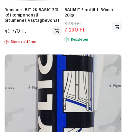
Remmers BIT 2K BASIC 30L
BAUMIT Finofill 1-30mm
kétkomponensű
20kg
bitumenes vastagbevonat
Original
Current
8 490
Ft
7 190
Ft
price
price
49 770
Ft
was:
is:
Készleten
Nincs raktáron
8
7
490 Ft.
190 Ft.