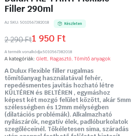
Filler 290ml
Az SKU:
5010567382018
Készleten
1 950
Ft
2 290
Ft
Original
Current
A termék vonalkódja:
5010567382018
price
price
A kategóriák:
Glett, Ragasztó, Tömítő anyagok
A Dulux Flexible filler rugalmas
was:
is:
tömítőanyag használatával fehér,
2
1
repedésmentes javítás hozható létre
KÜLTÉREN és BELTÉREN , egymáshoz
290 Ft.
950 Ft.
képest két mozgó felület között, akár 5mm
szélességben és 12mm mélységben
(dilatációs problémák). Alkalmazható
nyílászárók, negatív élek, padlóburkolatok
szegőléceinél. Tökéletesen sima, száradás