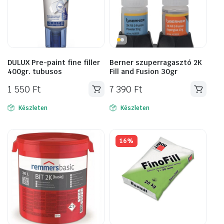
DULUX Pre-paint fine filler
Berner szuperragasztó 2K
400gr. tubusos
Fill and Fusion 30gr
1 550
Ft
7 390
Ft
Készleten
Készleten
16%