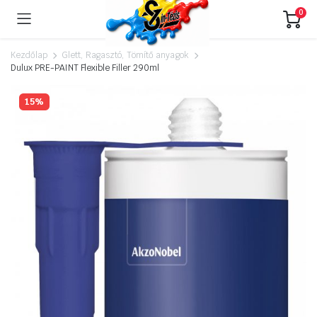
0
Kezdőlap
Glett, Ragasztó, Tömítő anyagok
Dulux PRE-PAINT Flexible Filler 290ml
15%