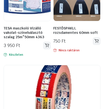
TESA maszkoló Vízálló
FESTŐSPAKLI,
vakolat-színelválasztó
rozsdamentes 60mm soft
szalag 25m*50mm 4363
750
Ft
3 950
Ft
Nincs raktáron
Készleten