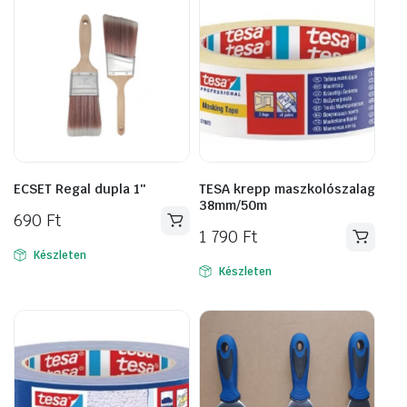
ECSET Regal dupla 1″
TESA krepp maszkolószalag
38mm/50m
690
Ft
1 790
Ft
Készleten
Készleten