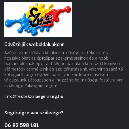
Üdvözöljük weboldalunkonn
Széles választékban kínálunk minőségi festékeket és
hozzávalókat az építőipar szakembereinek és a hobbi
barkácsolóknak egyaránt. Weboldalunkon keresztül könnyen
elérhetőek termékeink és szolgáltatásaink, valamint szakértő
kollégáink segítségével bármilyen kérdésre szívesen
válaszolunk. Látogasson el hozzánk, ha minőségi festékre van
szüksége Zalaegerszegen!.
info@festekzalaegerszeg.hu
Segítségre van szüksége?
06 92 598 181