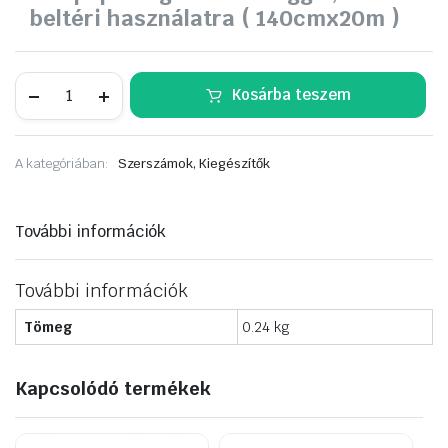
beltéri használatra ( 140cmx20m )
SCLEY
Kosárba teszem
takarófólia
UV
álló
ragasztószalaggal
A kategóriában:
Szerszámok, Kiegészítők
90cm/20m
0450-
642009
mennyiség
További információk
További információk
Tömeg
0.24 kg
Kapcsolódó termékek