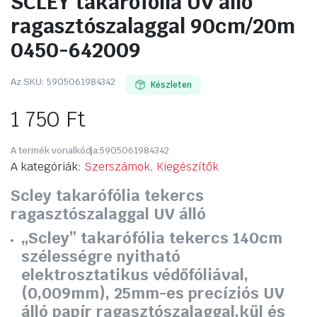
SCLEY takarófólia UV álló
ragasztószalaggal 90cm/20m
0450-642009
Az SKU:
5905061984342
Készleten
1 750
Ft
A termék vonalkódja:
5905061984342
A kategóriák:
Szerszámok, Kiegészítők
Scley takarófólia tekercs
ragasztószalaggal UV álló
„Scley” takarófólia tekercs 140cm
szélességre nyitható
elektrosztatikus védőfóliával,
(0,009mm), 25mm-es precíziós UV
álló papír ragasztószalaggal,kül és