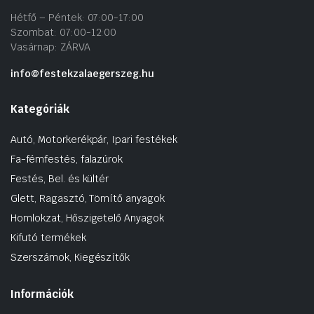
Hétfő – Péntek: 07:00-17:00
Szombat: 07:00-12:00
Vasárnap: ZÁRVA
info@festekzalaegerszeg.hu
Kategóriák
Autó, Motorkerékpár, Ipari festékek
Fa-fémfestés, falazúrok
Festés, Bel. és kültér
Glett, Ragasztó, Tömítő anyagok
Homlokzat, Hőszigetelő Anyagok
Kifutó termékek
Szerszámok, Kiegészítők
Információk