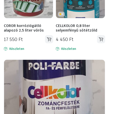
COROR korróziógátló
CELLKOLOR 0,8 liter
alapozó 2,5 liter vörös
selyemfényű sötétzöld
17 550
Ft
4 450
Ft
Készleten
Készleten