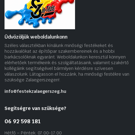
Üdvözöljük weboldalunkonn
Széles választékban kínálunk minőségi festékeket és
hozzávalókat az építőipar szakembereinek és a hobbi
barkácsolóknak egyaránt. Weboldalunkon keresztül könnyen
elérhetőek termékeink és szolgáltatásaink, valamint szakértő
kollégáink segítségével bármilyen kérdésre szívesen
válaszolunk. Látogasson el hozzánk, ha minőségi festékre van
szüksége Zalaegerszegen!.
info@festekzalaegerszeg.hu
Segítségre van szüksége?
06 92 598 181
Hétfő – Péntek: 07:00-17:00