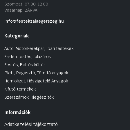
Szombat: 07:00-12:00
Vasárnap: ZÁRVA
info@festekzalaegerszeg.hu
Kategóriák
Autó, Motorkerékpár, Ipari festékek
Fa-fémfestés, falazúrok
Festés, Bel. és kültér
Glett, Ragasztó, Tömítő anyagok
Homlokzat, Hőszigetelő Anyagok
Kifutó termékek
Szerszámok, Kiegészítők
Információk
Adatkezelési tájékoztató