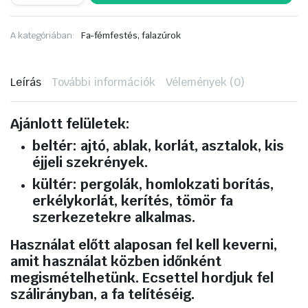
Classic
Vékonylazúr
2,5
A kategóriában:
Fa-fémfestés, falazúrok
liter
Paliszander
mennyiség
Leírás
További információk
Vélemények (0)
Ajánlott felületek:
beltér: ajtó, ablak, korlát, asztalok, kis
éjjeli szekrények.
kültér: pergolák, homlokzati borítás,
erkélykorlát, kerítés, tömör fa
szerkezetekre alkalmas.
Használat előtt alaposan fel kell keverni,
amit használat közben időnként
megismételhetünk. Ecsettel hordjuk fel
szálirányban, a fa telítéséig.