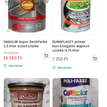
SADOLIN Super Deckfarbe
DUNAPLASZT primer
2,5 liter ezüstszürke
korróziógátló alapozó
szürke 0,75 liter
Original
Current
19 150
Ft
15 190
Ft
price
price
7 250
Ft
was:
is:
Készleten
Készleten
19
15
150 Ft.
190 Ft.