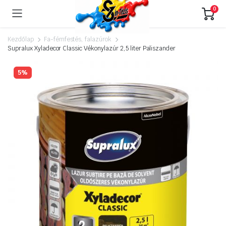
0
Kezdőlap
Fa-fémfestés, falazúrok
Supralux Xyladecor Classic Vékonylazúr 2,5 liter Paliszander
5%