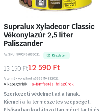
Supralux Xyladecor Classic
Vékonylazúr 2,5 liter
Paliszander
Az SKU:
5992454832021
Készleten
12 590
Ft
13 150
Ft
Original
Current
A termék vonalkódja:
5992454832021
price
price
A kategóriák:
Fa-fémfestés, falazúrok
Szerkezeti védelmet ad a fának.
was:
is:
Kiemeli a fa természetes szépségét.
13
12
Elsősorban korlátozottan mérettartó és