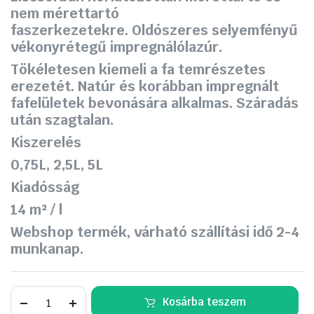
150 Ft.
590 Ft.
nem mérettartó
faszerkezetekre.
Oldószeres selyemfényű
vékonyrétegű impregnálólazúr.
Tökéletesen kiemeli a fa temrészetes
erezetét. Natúr és korábban impregnált
fafelületek bevonására alkalmas. Száradás
után szagtalan.
Kiszerelés
0,75L, 2,5L, 5L
Kiadósság
14 m² / l
Webshop termék, várható szállítási idő 2-4
munkanap.
Supralux
Kosárba teszem
Xyladecor