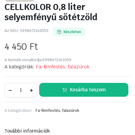
CELLKOLOR 0,8 liter
selyemfényű sötétzöld
Az SKU:
5998672161059
Készleten
4 450
Ft
A termék vonalkódja:
5998672161059
A kategóriák:
Fa-fémfestés, falazúrok
CELLKOLOR
Kosárba teszem
0,8
liter
selyemfényű
sötétzöld
A kategóriában:
Fa-fémfestés, falazúrok
mennyiség
További információk