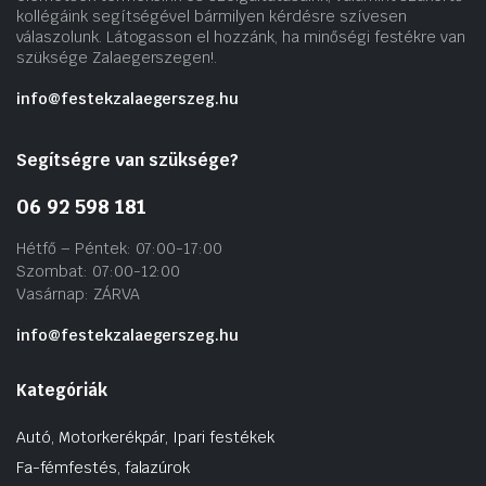
kollégáink segítségével bármilyen kérdésre szívesen
válaszolunk. Látogasson el hozzánk, ha minőségi festékre van
szüksége Zalaegerszegen!.
info@festekzalaegerszeg.hu
Segítségre van szüksége?
06 92 598 181
Hétfő – Péntek: 07:00-17:00
Szombat: 07:00-12:00
Vasárnap: ZÁRVA
info@festekzalaegerszeg.hu
Kategóriák
Autó, Motorkerékpár, Ipari festékek
Fa-fémfestés, falazúrok