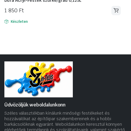
Düfa Acryl-Festék szürke/grau 0,125L
1 850
Ft
Készleten
Üdvözöljük weboldalunkonn
Széles választékban kínálunk minőségi festékeket és
hozzávalókat az építőipar szakembereinek és a hobbi
barkácsolóknak egyaránt. Weboldalunkon keresztül könnyen
elérhetőek termékeink és szolgáltatásaink, valamint szakértő