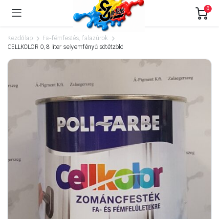
0
Kezdőlap
Fa-fémfestés, falazúrok
CELLKOLOR 0,8 liter selyemfényű sötétzöld