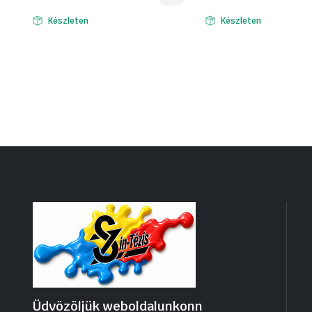
Készleten
Készleten
Üdvözöljük weboldalunkonn