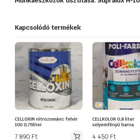
Munkaeszközök tisztítása:
Supralux H-10
Kapcsolódó termékek
CELLOXIN nitrozománc fehér
CELLKOLOR 0,8 liter
100 0,75liter
selyemfényű barna
7 890
Ft
4 450
Ft