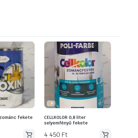
ozománc fekete
CELLKOLOR 0,8 liter
selyemfényű fekete
4 450
Ft