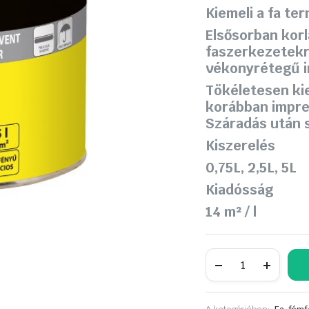
was:
is:
Kiemeli a fa t
Elsősorban kor
13
12
faszerkezetekr
150 Ft.
590 Ft.
vékonyrétegű i
Tökéletesen kie
korábban impre
Száradás után 
Kiszerelés
0,75L, 2,5L, 5L
Kiadósság
14 m² / l
Supralux
Xyladecor
Classic
Vékonylazúr
2,5