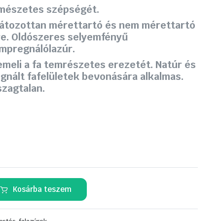
ermészetes szépségét.
látozottan mérettartó és nem mérettartó
e.
Oldószeres selyemfényű
mpregnálólazúr.
meli a fa temrészetes erezetét. Natúr és
gnált fafelületek bevonására alkalmas.
szagtalan.
Kosárba teszem