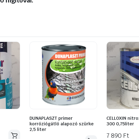
0 hígítóval.
DUNAPLASZT primer
CELLOXIN nitr
korróziógátló alapozó szürke
300 0,75liter
2,5 liter
7 890
Ft