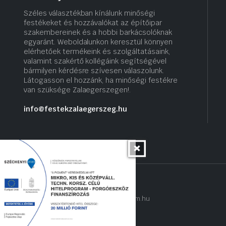
Széles választékban kínálunk minőségi
festékeket és hozzávalókat az építőipar
szakembereinek és a hobbi barkácsolóknak
egyaránt. Weboldalunkon keresztül könnyen
elérhetőek termékeink és szolgáltatásaink,
valamint szakértő kollégáink segítségével
bármilyen kérdésre szívesen válaszolunk.
Látogasson el hozzánk, ha minőségi festékre
van szüksége Zalaegerszegen!.
info@festekzalaegerszeg.hu
Copyright 2022 © hogyantalaljanakram.hu