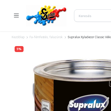
Kezdőlap
Fa-fémfestés, falazúrok
Supralux Xyladecor Classic Véko
5%