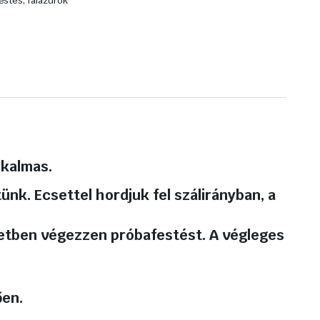
estés, falazúrok
lkalmas.
ünk. Ecsettel hordjuk fel szálirányban, a
etben végezzen próbafestést. A végleges
ően.