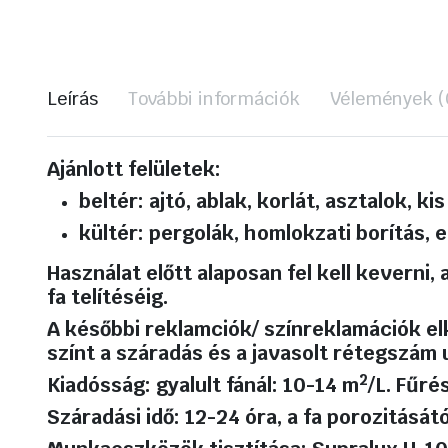
Leírás
További információk
Vélemények (
Ajánlott felületek:
beltér: ajtó, ablak, korlát, asztalok, ki
kültér: pergolák, homlokzati borítás, 
Használat előtt alaposan fel kell keverni
fa telítéséig.
A későbbi reklamciók/ színreklamációk e
színt a száradás és a javasolt rétegszám u
2
Kiadósság:
gyalult fánál: 10-14 m
/L. Fűré
Száradási idő:
12-24 óra, a fa porozitását