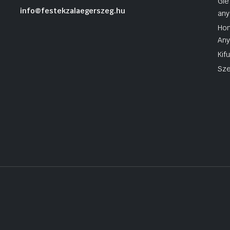
Gle
info@festekzalaegerszeg.hu
any
Hom
An
Kif
Sze