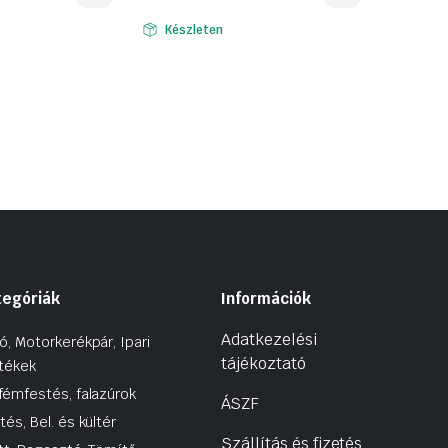
Készleten
tegóriák
Információk
Adatkezelési
ó, Motorkerékpár, Ipari
tájékoztató
tékek
fémfestés, falazúrok
ÁSZF
tés, Bel. és kültér
Szállítás és fizetés