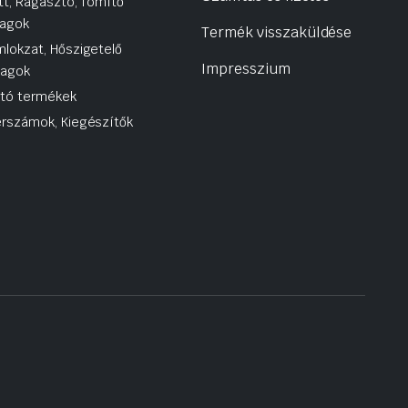
tt, Ragasztó, Tömítő
agok
Termék visszaküldése
lokzat, Hőszigetelő
Impresszium
yagok
utó termékek
rszámok, Kiegészítők