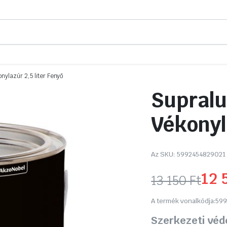
nylazúr 2,5 liter Fenyő
Supralu
Vékonyl
Az SKU:
5992454829021
12 
13 150
Ft
Original
Current
A termék vonalkódja:
599
price
price
Szerkezeti véde