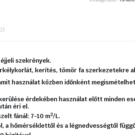
A kategóriában:
Fa-fémf
liter
Fenyő
mennyiség
0)
s éjjeli szekrények.
erkélykorlát, kerítés, tömör fa szerkezetekre a
, amit használat közben időnként megismételhet
lkerülése érdekében használat
előtt minden es
tán éri el.
2
szelt fánál: 7-10 m
/L.
ól, a hőmérséklettől és a légnedvességtől függ