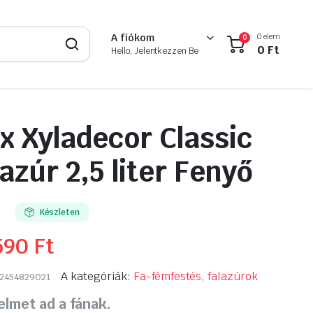
0 elem
A fiókom
0
0
Ft
Hello, Jelentkezzen Be
x Xyladecor Classic
azúr 2,5 liter Fenyő
Készleten
590
Ft
A kategóriák:
Fa-fémfestés, falazúrok
2454829021
lmet ad a fának.