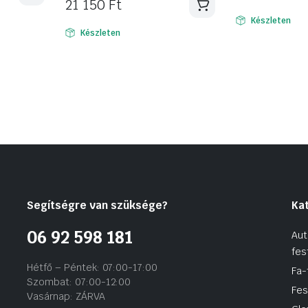
21 150
Ft
Készleten
Készleten
Segítségre van szüksége?
Ka
06 92 598 181
Aut
fes
Hétfő – Péntek: 07:00-17:00
Fa-
Szombat: 07:00-12:00
Fes
Vasárnap: ZÁRVA