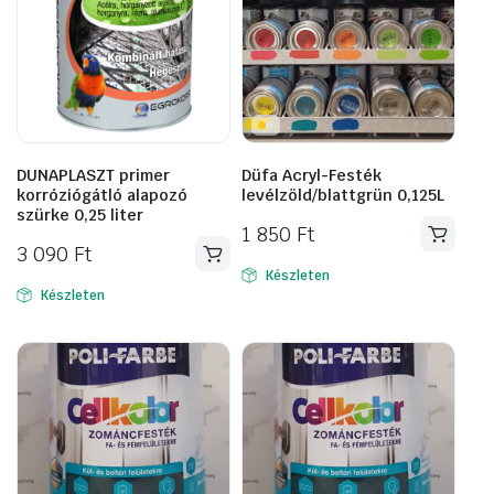
DUNAPLASZT primer
Düfa Acryl-Festék
korróziógátló alapozó
levélzöld/blattgrün 0,125L
szürke 0,25 liter
1 850
Ft
3 090
Ft
Készleten
Készleten