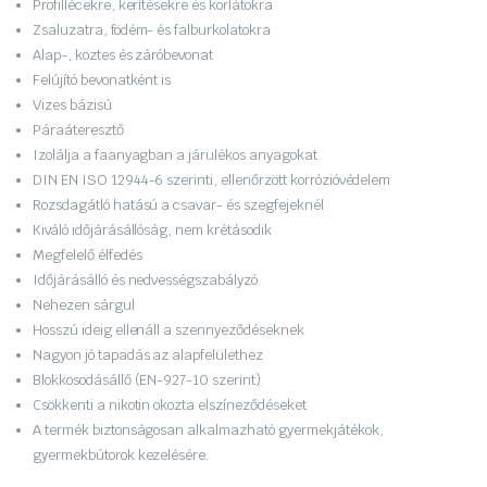
Profillécekre, kerítésekre és korlátokra
Zsaluzatra, födém- és falburkolatokra
Alap-, köztes és záróbevonat
Felújító bevonatként is
Vizes bázisú
Páraáteresztő
Izolálja a faanyagban a járulékos anyagokat
DIN EN ISO 12944-6 szerinti, ellenőrzött korrózióvédelem
Rozsdagátló hatású a csavar- és szegfejeknél
Kiváló időjárásállóság, nem krétásodik
Megfelelő élfedés
Időjárásálló és nedvességszabályzó
Nehezen sárgul
Hosszú ideig ellenáll a szennyeződéseknek
Nagyon jó tapadás az alapfelülethez
Blokkosodásállő (EN-927-10 szerint)
Csökkenti a nikotin okozta elszíneződéseket
A termék biztonságosan alkalmazható gyermekjátékok,
gyermekbútorok kezelésére.