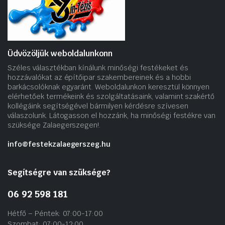
Üdvözöljük weboldalunkonn
Széles választékban kínálunk minőségi festékeket és
hozzávalókat az építőipar szakembereinek és a hobbi
barkácsolóknak egyaránt. Weboldalunkon keresztül könnyen
elérhetőek termékeink és szolgáltatásaink, valamint szakértő
kollégáink segítségével bármilyen kérdésre szívesen
válaszolunk. Látogasson el hozzánk, ha minőségi festékre van
szüksége Zalaegerszegen!.
info@festekzalaegerszeg.hu
Segítségre van szüksége?
06 92 598 181
Hétfő – Péntek: 07:00-17:00
Szombat: 07:00-12:00