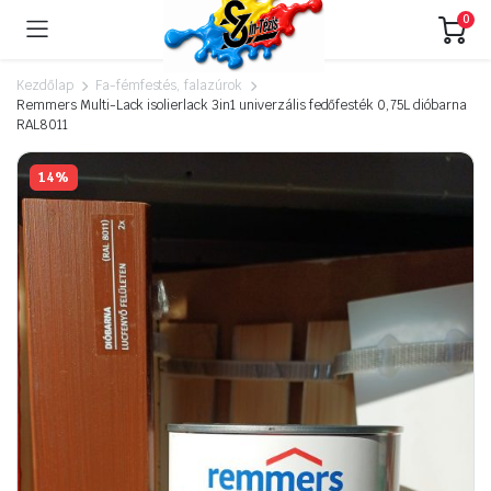
0
Kezdőlap
Fa-fémfestés, falazúrok
Remmers Multi-Lack isolierlack 3in1 univerzális fedőfesték 0,75L dióbarna
RAL8011
14%