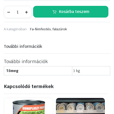
Remmers
Kosárba teszem
Multi-
Lack
isolierlack
3in1
A kategóriában:
Fa-fémfestés, falazúrok
univerzális
fedőfesték
0,75L
dióbarna
További információk
RAL8011
mennyiség
További információk
Tömeg
1 kg
Kapcsolódó termékek