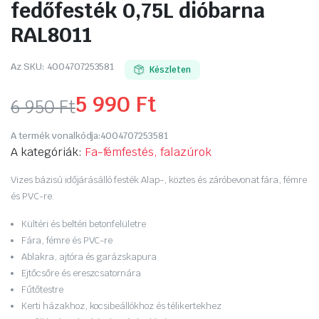
fedőfesték 0,75L dióbarna
RAL8011
Az SKU:
4004707253581
Készleten
5 990
Ft
6 950
Ft
Original
Current
A termék vonalkódja:
4004707253581
price
price
A kategóriák:
Fa-fémfestés, falazúrok
was:
is:
Vizes bázisú időjárásálló festék.Alap-, köztes és záróbevonat fára, fémre
és PVC-re.
6
5
Kültéri és beltéri betonfelületre
950 Ft.
990 Ft.
Fára, fémre és PVC-re
Ablakra, ajtóra és garázskapura
Ejtőcsőre és ereszcsatornára
Fűtőtestre
Kerti házakhoz, kocsibeállókhoz és télikertekhez