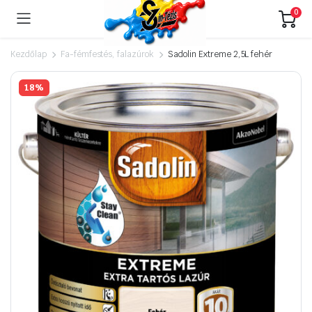
0
Kezdőlap
Fa-fémfestés, falazúrok
Sadolin Extreme 2,5L fehér
18%