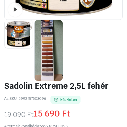
Watch video
Sadolin Extreme 2,5L fehér
Az SKU:
5992457503096
Készleten
15 690
Ft
19 090
Ft
Original
Current
A termék vonalkódja:
5992457503096