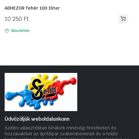
ADHEZOR fehér 100 1liter
10 250
Ft
Készleten
Üdvözöljük weboldalunkonn
Széles választékban kínálunk minőségi festékeket és
hozzávalókat az építőipar szakembereinek és a hobbi