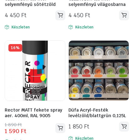
selyemfényű sötétzöld
selyemfényű világosbarna
4 450
Ft
4 450
Ft
Készleten
Készleten
16%
Rector MATT fekete spray
Düfa Acryl-Festék
aer. 400ml, RAL 9005
levélzöld/blattgrün 0,125L
Original
Current
1 890
Ft
1 850
Ft
1 590
Ft
price
price
was:
is:
Készleten