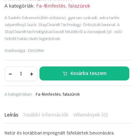
price
price
A kategóriák:
Fa-fémfestés, falazúrok
was:
is:
A Sadolin Extreme kültéri vízbázisú, gyorsan száradó, extra tartós
selyemfényű lazúr. StayClean® Technology: Öntisztuló bevonat. A
19
15
StayClean® technológiával kezelt felületkről a vízcseppek (pl.: eső)
hidrofil hatás révén legördülnek.
090 Ft.
690 Ft.
Kiadóssága: 13m2/liter
Sadolin
Kosárba teszem
Extreme
2,5L
fehér
mennyiség
A kategóriában:
Fa-fémfestés, falazúrok
Leírás
További információk
Vélemények (0)
Natúr és korábban impregnált fafelületek bevonására.