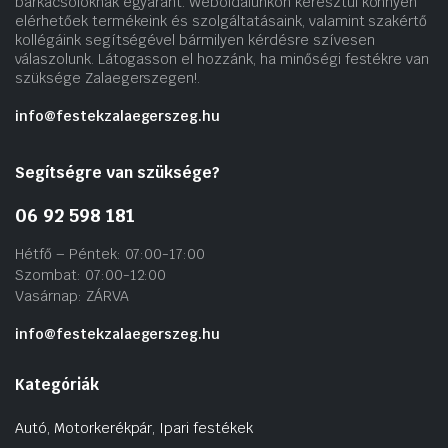
barkácsolóknak egyaránt. Weboldalunkon keresztül könnyen
elérhetőek termékeink és szolgáltatásaink, valamint szakértő
kollégáink segítségével bármilyen kérdésre szívesen
válaszolunk. Látogasson el hozzánk, ha minőségi festékre van
szüksége Zalaegerszegen!.
info@festekzalaegerszeg.hu
Segítségre van szüksége?
06 92 598 181
Hétfő – Péntek: 07:00-17:00
Szombat: 07:00-12:00
Vasárnap: ZÁRVA
info@festekzalaegerszeg.hu
Kategóriák
Autó, Motorkerékpár, Ipari festékek