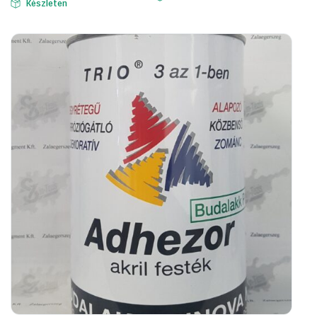
Készleten
1
1
890 Ft.
590 Ft.