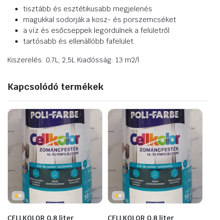
tisztább és esztétikusabb megjelenés
magukkal sodorják a kosz- és porszemcséket
a víz és esőcseppek legördülnek a felületről
tartósabb és ellenállóbb fafelület
Kiszerelés: 0,7L; 2,5L Kiadósság: 13 m2/l
Kapcsolódó termékek
CELLKOLOR 0,8 liter
CELLKOLOR 0,8 liter