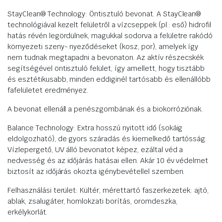
StayClean® Technology: Öntisztuló bevonat. A StayClean®
technológiával kezelt felületről a vízcseppek (pl.: eső) hidrofil
hatás révén legördülnek, magukkal sodorva a felületre rakódó
környezeti szeny- nyeződéseket (kosz, por), amelyek így
nem tudnak megtapadni a bevonaton. Az aktív részecskék
segítségével öntisztuló felület, így amellett, hogy tisztább
és esztétikusabb, minden eddiginél tartósabb és ellenállóbb
fafelületet eredményez.
A bevonat ellenáll a penészgombának és a biokorróziónak.
Balance Technology: Extra hosszú nyitott idő (sokáig
eldolgozható), de gyors száradás és kiemelkedő tartósság.
Vízlepergető, UV álló bevonatot képez, ezáltal véd a
nedvesség és az időjárás hatásai ellen. Akár 10 év védelmet
biztosít az időjárás okozta igénybevétellel szemben.
Felhasználási terület: Kültér, mérettartó faszerkezetek: ajtó,
ablak, zsalugáter, homlokzati borítás, oromdeszka,
erkélykorlát.