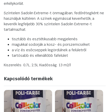
erkélykorlát.
Színtelen Sadolin Extreme-t önmagában, fedőrétegként ne
használjuk kültéren. A színek egymással keverhetők, a
keverék legfeljebb 30% színtelen Sadolin Extreme-t
tartalmazhat.
tisztább és esztétikusabb megjelenés
magukkal sodorják a kosz- és porszemcséket
a víz és esőcseppek legördülnek a felületről
tartósabb és ellenállóbb fafelület
Kiszerelés: 0,7L; 2,5L Kiadósság: 13 m2/l
Kapcsolódó termékek