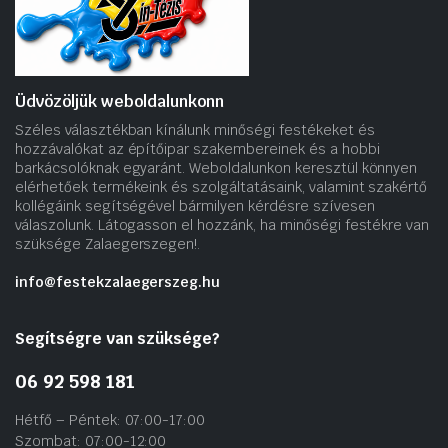
Üdvözöljük weboldalunkonn
Széles választékban kínálunk minőségi festékeket és
hozzávalókat az építőipar szakembereinek és a hobbi
barkácsolóknak egyaránt. Weboldalunkon keresztül könnyen
elérhetőek termékeink és szolgáltatásaink, valamint szakértő
kollégáink segítségével bármilyen kérdésre szívesen
válaszolunk. Látogasson el hozzánk, ha minőségi festékre van
szüksége Zalaegerszegen!.
info@festekzalaegerszeg.hu
Segítségre van szüksége?
06 92 598 181
Hétfő – Péntek: 07:00-17:00
Szombat: 07:00-12:00