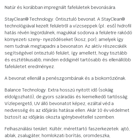
Natúr és korábban impregnált fafelületek bevonására.
StayClean® Technology: Öntisztuló bevonat. A StayClean®
technológiával kezelt felületről a vízcseppek (pl.: eső) hidrofil
hatás révén legördülnek, magukkal sodorva a felületre rakódó
környezeti szeny- nyeződéseket (kosz, por), amelyek így
nem tudnak megtapadni a bevonaton. Az aktív részecskék
segítségével öntisztuló felület, így amellett, hogy tisztább
és esztétikusabb, minden eddiginél tartósabb és ellenállóbb
fafelületet eredményez.
A bevonat ellenáll a penészgombának és a biokorróziónak.
Balance Technology: Extra hosszú nyitott idő (sokáig
eldolgozható), de gyors száradás és kiemelkedő tartósság.
Vízlepergető, UV álló bevonatot képez, ezáltal véd a
nedvesség és az időjárás hatásai ellen. Akár 10 év védelmet
biztosít az időjárás okozta igénybevétellel szemben.
Felhasználási terület: Kültér, mérettartó faszerkezetek: ajtó,
ablak, zsalugáter, homlokzati borítás, oromdeszka,