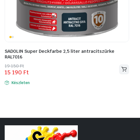
SADOLIN Super Deckfarbe 2,5 liter antracitszürke
RAL7016
Original
Current
19 150
Ft
15 190
Ft
price
price
was:
is:
Készleten
19
15
150 Ft.
190 Ft.