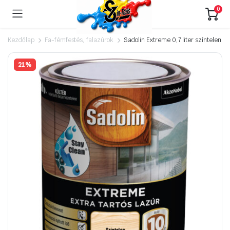
0
Kezdőlap
Fa-fémfestés, falazúrok
Sadolin Extreme 0,7 liter színtelen
21%