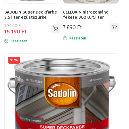
SADOLIN Super Deckfarbe
CELLOXIN nitrozománc
2,5 liter ezüstszürke
fekete 300 0,75liter
Original
Current
19 150
Ft
7 890
Ft
15 190
Ft
price
price
was:
is:
Készleten
Készleten
19
15
150 Ft.
190 Ft.
21%