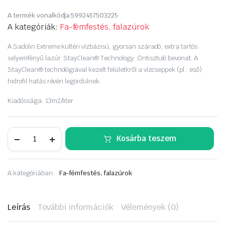
Original
Current
A termék vonalkódja:
5992457503225
price
price
A kategóriák:
Fa-fémfestés, falazúrok
was:
is:
A Sadolin Extreme kültéri vízbázisú, gyorsan száradó, extra tartós
selyemfényű lazúr. StayClean® Technology: Öntisztuló bevonat. A
6
5
StayClean® technológiával kezelt felületkről a vízcseppek (pl.: eső)
hidrofil hatás révén legördülnek.
590 Ft.
250 Ft.
Kiadóssága: 13m2/liter
Sadolin
Kosárba teszem
Extreme
0,7
liter
színtelen
A kategóriában:
Fa-fémfestés, falazúrok
mennyiség
Leírás
További információk
Vélemények (0)