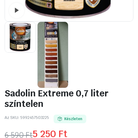
Watch video
Sadolin Extreme 0,7 liter
színtelen
Az SKU:
5992457503225
Készleten
5 250
Ft
6 590
Ft