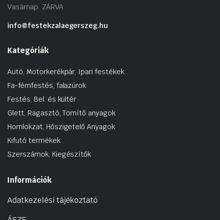
Vasárnap: ZÁRVA
info@festekzalaegerszeg.hu
Kategóriák
Autó, Motorkerékpár, Ipari festékek
Fa-fémfestés, falazúrok
Festés, Bel. és kültér
Glett, Ragasztó, Tömítő anyagok
Homlokzat, Hőszigetelő Anyagok
Kifutó termékek
Szerszámok, Kiegészítők
Információk
Adatkezelési tájékoztató
ÁSZF