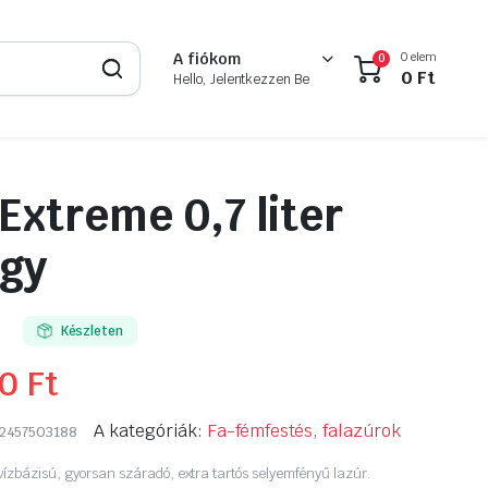
0 elem
A fiókom
0
0
Ft
Hello, Jelentkezzen Be
Extreme 0,7 liter
lgy
Készleten
50
Ft
A kategóriák:
Fa-fémfestés, falazúrok
2457503188
vízbázisú, gyorsan száradó, extra tartós selyemfényű lazúr.