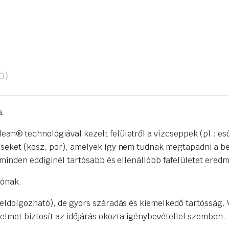
0)
a.
an® technológiával kezelt felületről a vízcseppek (pl.: es
éseket (kosz, por), amelyek így nem tudnak megtapadni a be
, minden eddiginél tartósabb és ellenállóbb fafelületet ered
iónak.
 eldolgozható), de gyors száradás és kiemelkedő tartósság. 
delmet biztosít az időjárás okozta igénybevétellel szemben.