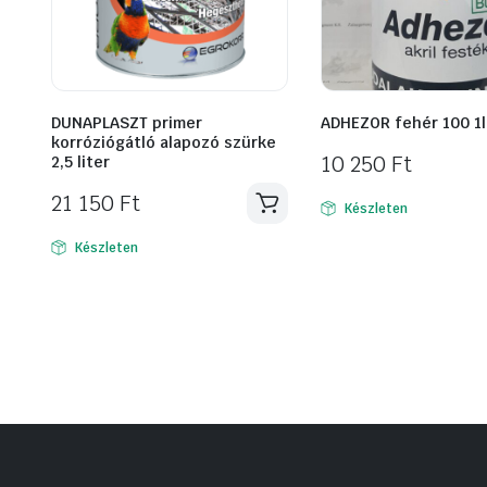
DUNAPLASZT primer
ADHEZOR fehér 100 1l
korróziógátló alapozó szürke
10 250
Ft
2,5 liter
21 150
Ft
Készleten
Készleten