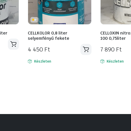
iter
CELLKOLOR 0,8 liter
CELLOXIN nitr
selyemfényű fekete
100 0,75liter
4 450
Ft
7 890
Ft
Készleten
Készleten