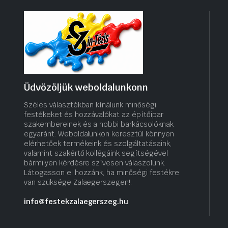
Üdvözöljük weboldalunkonn
Széles választékban kínálunk minőségi
festékeket és hozzávalókat az építőipar
szakembereinek és a hobbi barkácsolóknak
egyaránt. Weboldalunkon keresztül könnyen
elérhetőek termékeink és szolgáltatásaink,
valamint szakértő kollégáink segítségével
bármilyen kérdésre szívesen válaszolunk.
Látogasson el hozzánk, ha minőségi festékre
van szüksége Zalaegerszegen!.
info@festekzalaegerszeg.hu