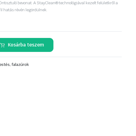
tisztuló bevonat. A StayClean® technológiával kezelt felületkről a
ofil hatás révén legördülnek.
Kosárba teszem
estés, falazúrok