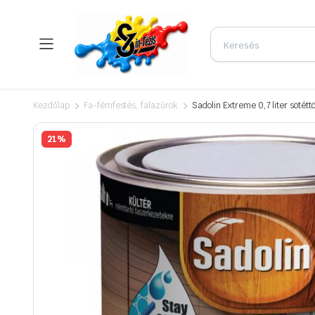
Kezdőlap
Fa-fémfestés, falazúrok
Sadolin Extreme 0,7 liter sötétt
21%