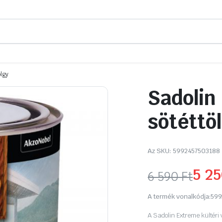
ölgy
Sadolin 
sötéttö
Az SKU:
5992457503188
5 2
6 590
Ft
Original
Current
A termék vonalkódja:
599
price
price
A Sadolin Extreme kültéri 