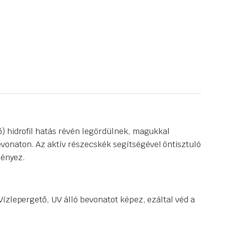
ő) hidrofil hatás révén legördülnek, magukkal
vonaton. Az aktív részecskék segítségével öntisztuló
ményez.
Vízlepergető, UV álló bevonatot képez, ezáltal véd a