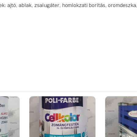
ek: ajtó, ablak, zsalugáter, homlokzati borítás, oromdeszka,