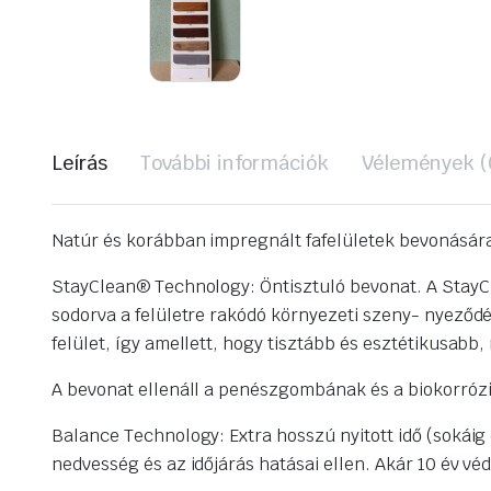
Leírás
További információk
Vélemények (
Natúr és korábban impregnált fafelületek bevonásár
StayClean® Technology: Öntisztuló bevonat. A StayCle
sodorva a felületre rakódó környezeti szeny- nyeződ
felület, így amellett, hogy tisztább és esztétikusabb
A bevonat ellenáll a penészgombának és a biokorróz
Balance Technology: Extra hosszú nyitott idő (sokáig
nedvesség és az időjárás hatásai ellen. Akár 10 év vé