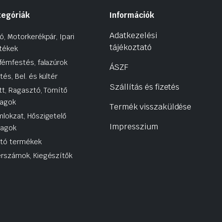
tegóriák
Információk
Adatkezelési
ó, Motorkerékpár, Ipari
tájékoztató
tékek
fémfestés, falazúrok
ÁSZF
tés, Bel. és kültér
Szállítás és fizetés
tt, Ragasztó, Tömítő
agok
Termék visszaküldése
lokzat, Hőszigetelő
Impresszium
yagok
utó termékek
rszámok, Kiegészítők