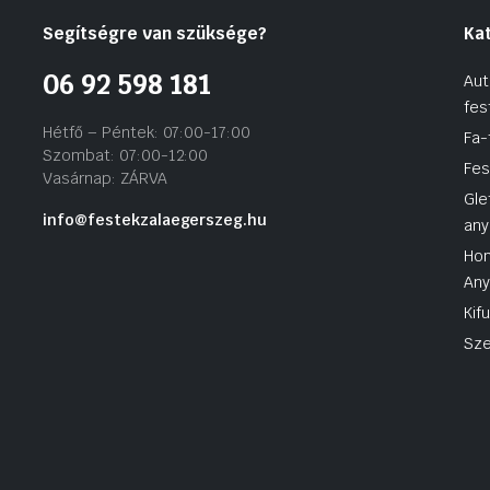
Segítségre van szüksége?
Ka
06 92 598 181
Aut
fes
Hétfő – Péntek: 07:00-17:00
Fa-
Szombat: 07:00-12:00
Fes
Vasárnap: ZÁRVA
Gle
info@festekzalaegerszeg.hu
any
Hom
An
Kif
Sze