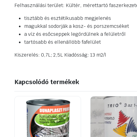
Felhasználási terület: Kültér, mérettartó faszerkezet
tisztább és esztétikusabb megjelenés
magukkal sodorják a kosz- és porszemcséket
a víz és esőcseppek legördülnek a felületről
tartósabb és ellenállóbb fafelület
Kiszerelés: 0,7L; 2,5L Kiadósság: 13 m2/l
Kapcsolódó termékek