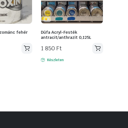
ozománc fehér
Düfa Acryl-Festék
antracit/anthrazit 0,125L
1 850
Ft
Készleten