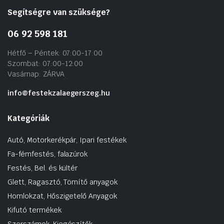
Segítségre van szüksége?
06 92 598 181
Hétfő – Péntek: 07:00-17:00
Szombat: 07:00-12:00
Vasárnap: ZÁRVA
info@festekzalaegerszeg.hu
Kategóriák
Autó, Motorkerékpár, Ipari festékek
Fa-fémfestés, falazúrok
Festés, Bel. és kültér
Glett, Ragasztó, Tömítő anyagok
Homlokzat, Hőszigetelő Anyagok
Kifutó termékek
Szerszámok, Kiegészítők