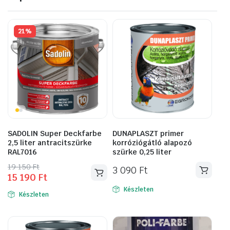
21%
SADOLIN Super Deckfarbe
DUNAPLASZT primer
2,5 liter antracitszürke
korróziógátló alapozó
RAL7016
szürke 0,25 liter
Original
Current
19 150
Ft
3 090
Ft
15 190
Ft
price
price
was:
is:
Készleten
Készleten
19
15
150 Ft.
190 Ft.