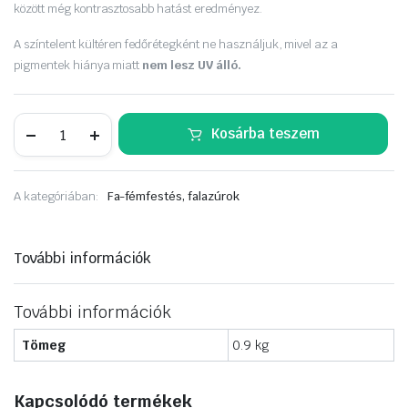
között még kontrasztosabb hatást eredményez.
A színtelent kültéren fedőrétegként ne használjuk, mivel az a
pigmentek hiánya miatt
nem lesz UV álló.
Sadolin
Kosárba teszem
Classic
0.75
L
színtelen
A kategóriában:
Fa-fémfestés, falazúrok
mennyiség
További információk
További információk
Tömeg
0.9 kg
Kapcsolódó termékek