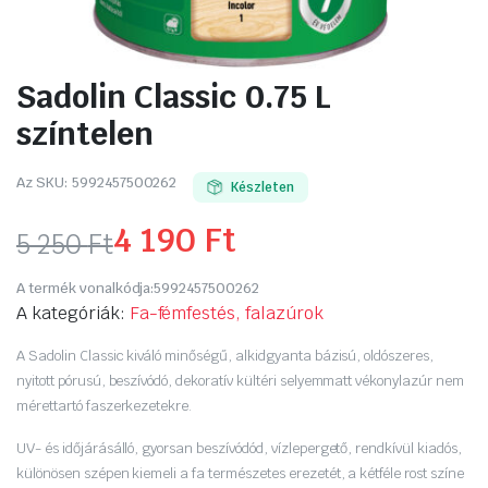
Sadolin Classic 0.75 L
színtelen
Az SKU:
5992457500262
Készleten
4 190
Ft
5 250
Ft
Original
Current
A termék vonalkódja:
5992457500262
price
price
A kategóriák:
Fa-fémfestés, falazúrok
was:
is:
A Sadolin Classic kiváló minőségű, alkidgyanta bázisú, oldószeres,
nyitott pórusú, beszívódó, dekoratív kültéri selyemmatt vékonylazúr nem
5
4
mérettartó faszerkezetekre.
250 Ft.
190 Ft.
UV- és időjárásálló, gyorsan beszívódód, vízlepergető, rendkívül kiadós,
különösen szépen kiemeli a fa természetes erezetét, a kétféle rost színe