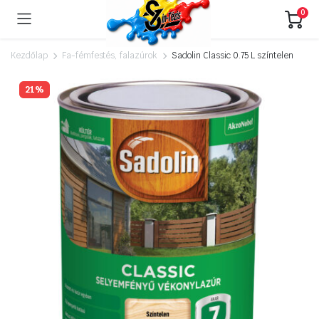
0
Kezdőlap
Fa-fémfestés, falazúrok
Sadolin Classic 0.75 L színtelen
21%