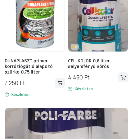
DUNAPLASZT primer
CELLKOLOR 0,8 liter
korróziógátló alapozó
selyemfényű vörös
szürke 0,75 liter
4 450
Ft
7 250
Ft
Készleten
Készleten