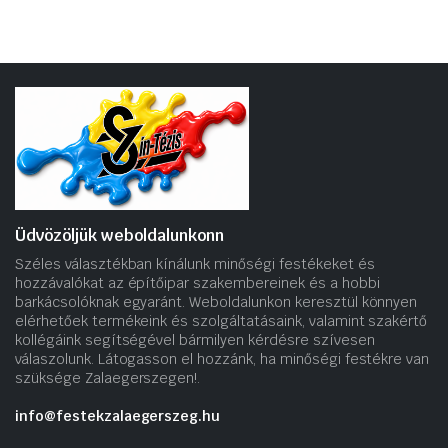
Üdvözöljük weboldalunkonn
Széles választékban kínálunk minőségi festékeket és
hozzávalókat az építőipar szakembereinek és a hobbi
barkácsolóknak egyaránt. Weboldalunkon keresztül könnyen
elérhetőek termékeink és szolgáltatásaink, valamint szakértő
kollégáink segítségével bármilyen kérdésre szívesen
válaszolunk. Látogasson el hozzánk, ha minőségi festékre van
szüksége Zalaegerszegen!.
info@festekzalaegerszeg.hu