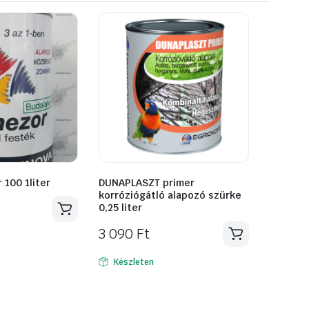
100 1liter
DUNAPLASZT primer
korróziógátló alapozó szürke
0,25 liter
3 090
Ft
Készleten