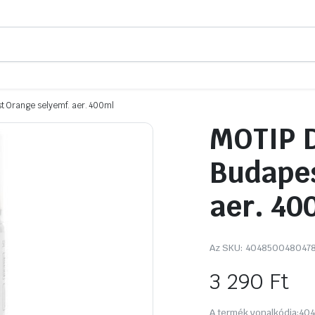
t Orange selyemf. aer. 400ml
MOTIP D
Budapes
aer. 40
Az SKU:
404850048047
3 290
Ft
A termék vonalkódja:
404