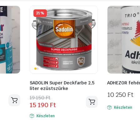
21%
SADOLIN Super Deckfarbe 2,5
ADHEZOR fehér 
liter ezüstszürke
10 250
Ft
Original
Current
19 150
Ft
15 190
Ft
price
price
Készleten
was:
is:
Készleten
19
15
150 Ft.
190 Ft.