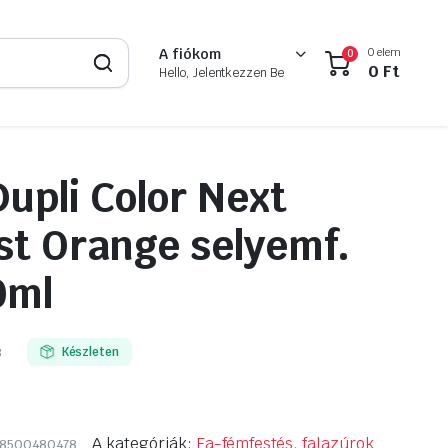
0 elem
A fiókom
0
0
Ft
Hello, Jelentkezzen Be
upli Color Next
t Orange selyemf.
0ml
8
Készleten
A kategóriák:
Fa-fémfestés, falazúrok
8500480478