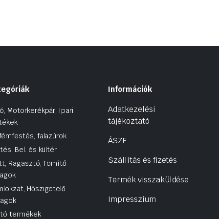
tegóriák
Információk
Adatkezelési
ó, Motorkerékpár, Ipari
tájékoztató
tékek
fémfestés, falazúrok
ÁSZF
tés, Bel. és kültér
Szállítás és fizetés
tt, Ragasztó, Tömítő
agok
Termék visszaküldése
lokzat, Hőszigetelő
Impresszium
yagok
utó termékek