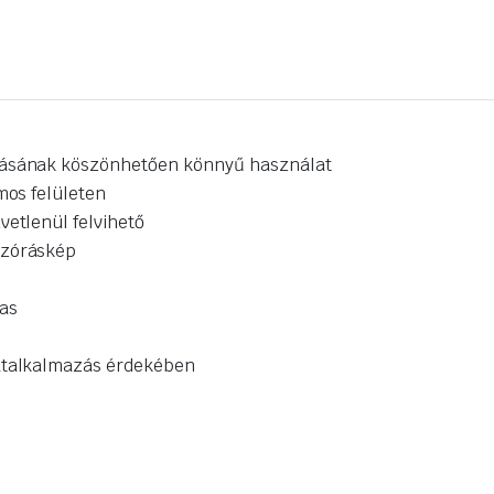
álásának köszönhetően könnyű használat
mos felületen
vetlenül felvihető
szóráskép
mas
rátalkalmazás érdekében