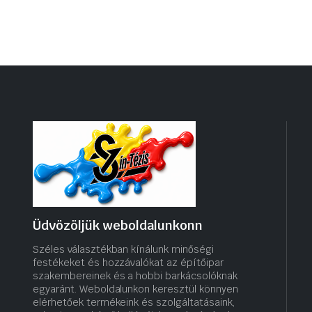
Üdvözöljük weboldalunkonn
Széles választékban kínálunk minőségi
festékeket és hozzávalókat az építőipar
szakembereinek és a hobbi barkácsolóknak
egyaránt. Weboldalunkon keresztül könnyen
elérhetőek termékeink és szolgáltatásaink,