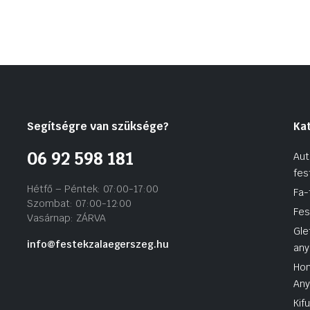
Segítségre van szüksége?
Ka
06 92 598 181
Aut
fes
Hétfő – Péntek: 07:00-17:00
Fa-
Szombat: 07:00-12:00
Fes
Vasárnap: ZÁRVA
Gle
info@festekzalaegerszeg.hu
any
Hom
An
Kif