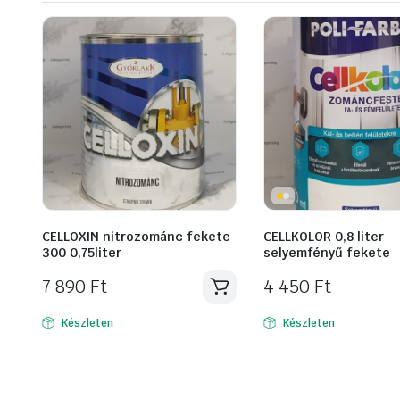
CELLOXIN nitrozománc fekete
CELLKOLOR 0,8 liter
300 0,75liter
selyemfényű fekete
7 890
Ft
4 450
Ft
Készleten
Készleten