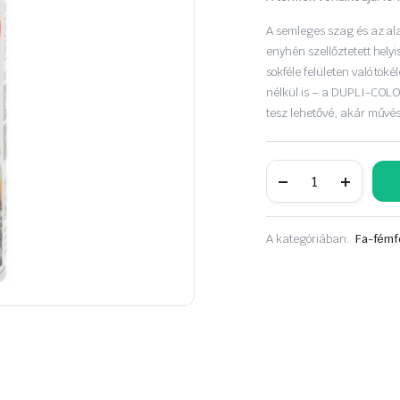
A semleges szag és az al
enyhén szellőztetett hel
sokféle felületen való tö
nélkül is – a DUPLI-COLO
tesz lehetővé, akár művé
MOTIP
Dupli
Color
Next
Budapest
A kategóriában:
Fa-fémf
Orange
selyemf.
aer.
400ml
mennyiség