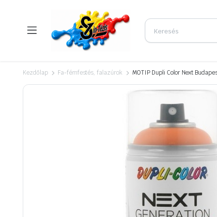
Kezdőlap
Fa-fémfestés, falazúrok
MOTIP Dupli Color Next Budapes