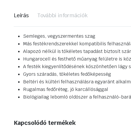
Leírás
További információk
Semleges, vegyszermentes szag
Más festékrendszerekkel kompatibilis felhaszn
Alapozó nélkül is tökéletes tapadást biztosít szá
Hungarocell és festhető műanyag felületre is köz
A festék kiegyenlítődésének köszönhetően lágy 
Gyors száradás, tökéletes fedőképesség
Beltéri és kültéri felhasználásra egyaránt alkal
Rugalmas fedőréteg, jó karcállósággal
Biológiailag lebomló oldószer a felhasználó-ba
Kapcsolódó termékek