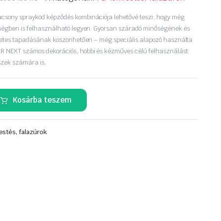
acsony sprayköd képződés kombinációja lehetővé teszi, hogy még
yiségben is felhasználható legyen. Gyorsan száradó minőségének és
kéletes tapadásának köszönhetően – még speciális alapozó használta
R NEXT számos dekorációs, hobbi és kézműves célú felhasználást
szek számára is.
Kosárba teszem
estés, falazúrok