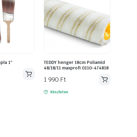
pla 1″
TEDDY henger 18cm Poliamid
48/18/11 maxprofi 0110-474818
1 990
Ft
Készleten