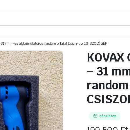
31 mm -es akkumulátoros random orbital touch-up CSISZOLÓGÉP
KOVAX 
– 31 mm
random 
CSISZO
Készleten