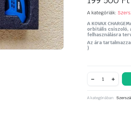
199 500
Ft
A kategóriák:
Szers
A KOVAX CHARGEMA-
orbitális csiszoló,
felhasználásra ter
Az ára tartalmazza
)
KOVAX
CHARGEMA-
X
31/3RO
-
A kategóriában:
Szerszá
31
mm
-
es
akkumulátoros
random
orbital