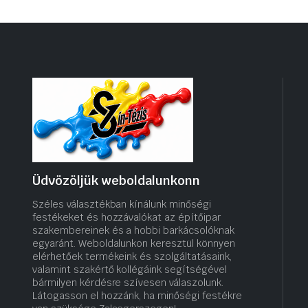
Üdvözöljük weboldalunkonn
Széles választékban kínálunk minőségi
festékeket és hozzávalókat az építőipar
szakembereinek és a hobbi barkácsolóknak
egyaránt. Weboldalunkon keresztül könnyen
elérhetőek termékeink és szolgáltatásaink,
valamint szakértő kollégáink segítségével
bármilyen kérdésre szívesen válaszolunk.
Látogasson el hozzánk, ha minőségi festékre