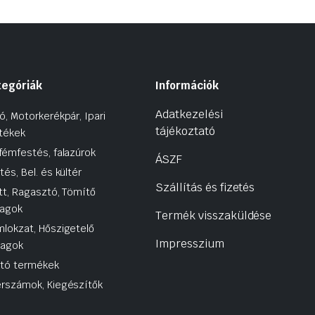
tegóriák
Információk
Adatkezelési
ó, Motorkerékpár, Ipari
tájékoztató
tékek
fémfestés, falazúrok
ÁSZF
tés, Bel. és kültér
Szállítás és fizetés
tt, Ragasztó, Tömítő
agok
Termék visszaküldése
lokzat, Hőszigetelő
Impresszium
yagok
utó termékek
rszámok, Kiegészítők