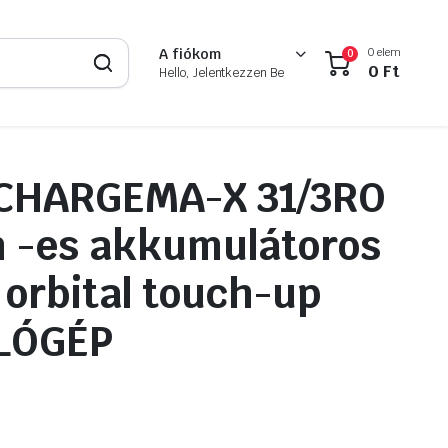
0 elem
A fiókom
0
0
Ft
Hello, Jelentkezzen Be
CHARGEMA-X 31/3RO
 -es akkumulátoros
orbital touch-up
LÓGÉP