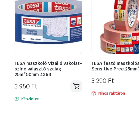
TESA maszkoló Vízálló vakolat-
TESA festő maszkoló
színelválasztó szalag
Sensitive Prec.25m
25m*50mm 4363
3 290
Ft
3 950
Ft
Nincs raktáron
Készleten