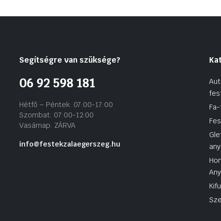
Segítségre van szüksége?
Ka
06 92 598 181
Aut
fes
Hétfő – Péntek: 07:00-17:00
Fa-
Szombat: 07:00-12:00
Fes
Vasárnap: ZÁRVA
Gle
info@festekzalaegerszeg.hu
any
Hom
An
Kif
Sze