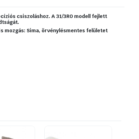
cíziós csiszoláshoz. A 31/3RO modell fejlett
dtságát.
is mozgás: Sima, örvénylésmentes felületet