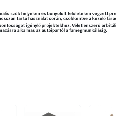
touch-
up
CSISZOLÓGÉP
ális szűk helyeken és bonyolult felületeken végzett pre
mennyiség
hosszan tartó használat során, csökkentve a kezelő fára
ontosságot igénylő projektekhez. Véletlenszerű orbitál
lmazásra alkalmas az autóipartól a famegmunkálásig.