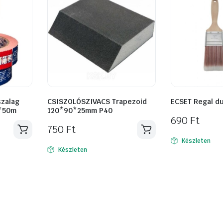
szalag
CSISZOLÓSZIVACS Trapezoid
ECSET Regal du
m*50m
120*90*25mm P40
690
Ft
750
Ft
Készleten
Készleten