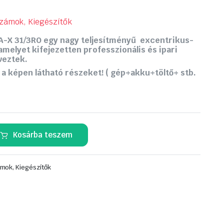
zámok, Kiegészítők
X 31/3RO egy nagy teljesítményű excentrikus-
 amelyet kifejezetten professzionális és ipari
veztek.
 a képen látható részeket! ( gép+akku+töltő+ stb.
Kosárba teszem
mok, Kiegészítők