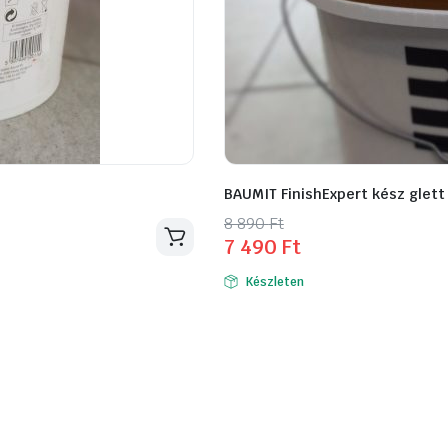
BAUMIT FinishExpert kész glett
Original
Current
8 890
Ft
7 490
Ft
price
price
was:
is:
Készleten
8
7
890 Ft.
490 Ft.