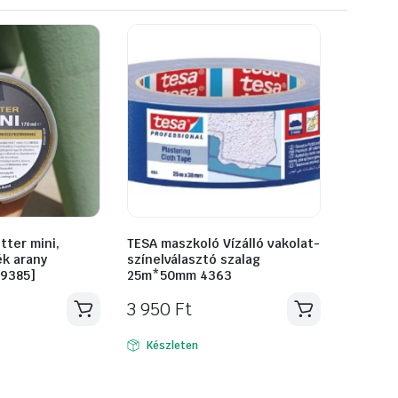
tter mini,
TESA maszkoló Vízálló vakolat-
ék arany
színelválasztó szalag
19385]
25m*50mm 4363
3 950
Ft
Készleten