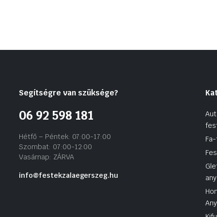
Segítségre van szüksége?
Ka
06 92 598 181
Aut
fes
Hétfő – Péntek: 07:00-17:00
Fa-
Szombat: 07:00-12:00
Fes
Vasárnap: ZÁRVA
Gle
info@festekzalaegerszeg.hu
any
Hom
An
Kif