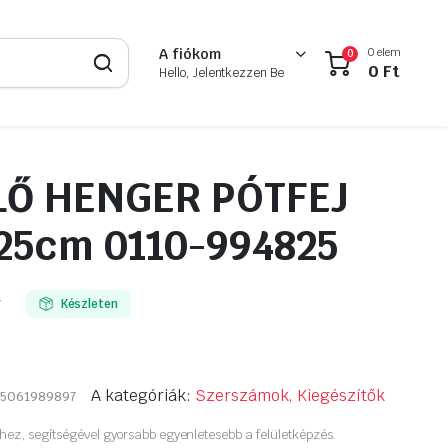
0 elem
A fiókom
0
0
Ft
Hello, Jelentkezzen Be
LŐ HENGER PÓTFEJ
25cm 0110-994825
7
Készleten
A kategóriák:
Szerszámok, Kiegészítők
5061989897
hez, segítségével gyorsabb egyenletesebb a felületképzés.