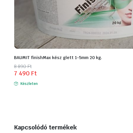
BAUMIT finishMax kész glett 1-5mm 20 kg.
Original
Current
8 890
Ft
7 490
Ft
price
price
was:
is:
Készleten
8
7
890 Ft.
490 Ft.
Kapcsolódó termékek