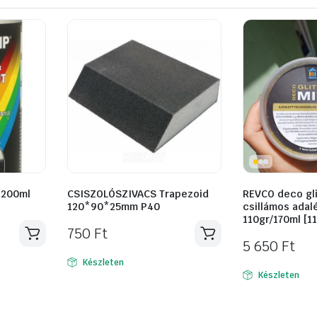
 200ml
CSISZOLÓSZIVACS Trapezoid
REVCO deco gli
120*90*25mm P40
csillámos adal
110gr/170ml [1
750
Ft
5 650
Ft
Készleten
Készleten