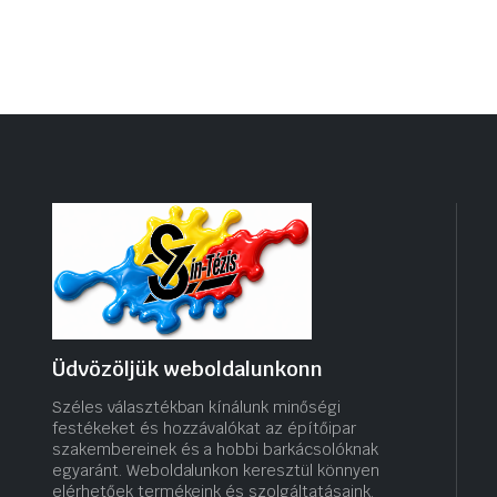
Üdvözöljük weboldalunkonn
Széles választékban kínálunk minőségi
festékeket és hozzávalókat az építőipar
szakembereinek és a hobbi barkácsolóknak
egyaránt. Weboldalunkon keresztül könnyen
elérhetőek termékeink és szolgáltatásaink,