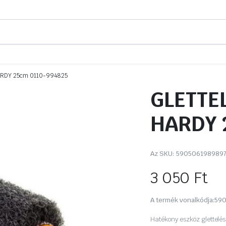
ARDY 25cm 0110-994825
GLETTE
HARDY 
Az SKU:
590506198989
3 050
Ft
A termék vonalkódja:
590
Hatékony eszköz glettelés