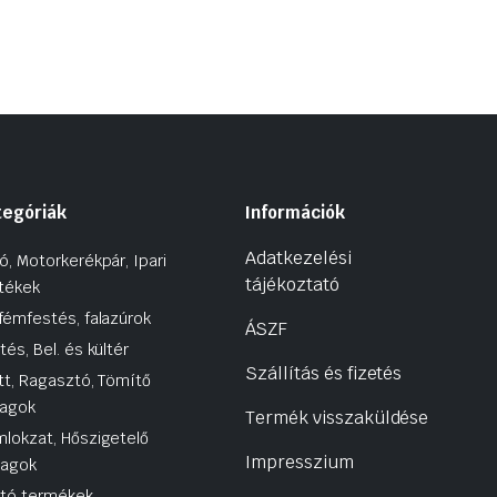
tegóriák
Információk
Adatkezelési
ó, Motorkerékpár, Ipari
tájékoztató
tékek
fémfestés, falazúrok
ÁSZF
tés, Bel. és kültér
Szállítás és fizetés
tt, Ragasztó, Tömítő
agok
Termék visszaküldése
lokzat, Hőszigetelő
Impresszium
yagok
utó termékek