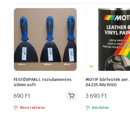
FESTŐSPAKLI, rozsdamentes
MOTIP bőrfesték aer.
40mm soft
04235 RAL9010
690
Ft
3 690
Ft
Nincs raktáron
Készleten