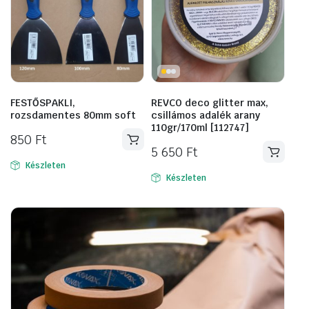
FESTŐSPAKLI,
REVCO deco glitter max,
rozsdamentes 80mm soft
csillámos adalék arany
110gr/170ml [112747]
850
Ft
5 650
Ft
Készleten
Készleten