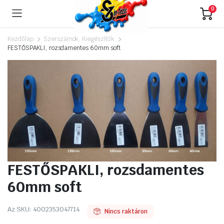
0
Kezdőlap
Szerszámok, Kiegészítők
FESTŐSPAKLI, rozsdamentes 60mm soft
FESTŐSPAKLI, rozsdamentes
60mm soft
Az SKU:
4002353047714
Nincs raktáron