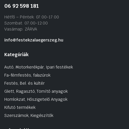
06 92 598 181
Hétfő – Péntek: 07:00-17:00
Szombat: 07:00-12:00
Vasárnap: ZÁRVA
info@festekzalaegerszeg.hu
Kategóriák
Autó, Motorkerékpár, Ipari festékek
Fa-fémfestés, falazúrok
Festés, Bel. és kültér
Glett, Ragasztó, Tömítő anyagok
Homlokzat, Hőszigetelő Anyagok
Kifutó termékek
Szerszámok, Kiegészítők