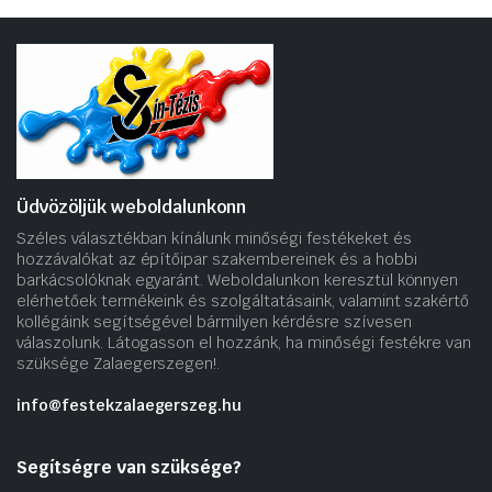
Üdvözöljük weboldalunkonn
Széles választékban kínálunk minőségi festékeket és
hozzávalókat az építőipar szakembereinek és a hobbi
barkácsolóknak egyaránt. Weboldalunkon keresztül könnyen
elérhetőek termékeink és szolgáltatásaink, valamint szakértő
kollégáink segítségével bármilyen kérdésre szívesen
válaszolunk. Látogasson el hozzánk, ha minőségi festékre van
szüksége Zalaegerszegen!.
info@festekzalaegerszeg.hu
Segítségre van szüksége?