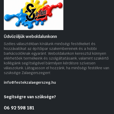
Üdvözöljük weboldalunkonn
Széles választékban kínálunk minőségi festékeket és
hozzávalókat az építőipar szakembereinek és a hobbi
barkácsolóknak egyaránt. Weboldalunkon keresztül könnyen
elérhetőek termékeink és szolgáltatásaink, valamint szakértő
kollégáink segítségével bármilyen kérdésre szívesen
válaszolunk. Látogasson el hozzánk, ha minőségi festékre van
szüksége Zalaegerszegen!.
info@festekzalaegerszeg.hu
Segítségre van szüksége?
06 92 598 181