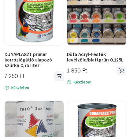
DUNAPLASZT primer
Düfa Acryl-Festék
korróziógátló alapozó
levélzöld/blattgrün 0,125L
szürke 0,75 liter
1 850
Ft
7 250
Ft
Készleten
Készleten