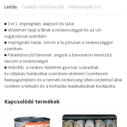
(RC-
Leírás
További információk
Vélemények (0)
720)
mennyiség
■ 3 in 1: impregnáló, alapozó és lazúr
■ Védelmet nyújt a fának a nedvességgel és az UV-
sugárzással szemben
■ Impregnáló hatás: tömíti a fa pórusait a nedvességgel
szemben
■ Páraáteresztő bevonat: engedi a bevonaton keresztül
távozni a nedvességet
■ Hidrofób: a nedves felületek gyorsan száradnak
Az időjárási hatásokkal szembeni védelem (szerkezeti
faanyagvédelem és a termék nedvesség elleni védelme) által
csökken a kékülés és a korhadás kialakulásának kockázata.
Kapcsolódó termékek