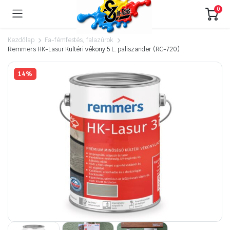
0
Kezdőlap
Fa-fémfestés, falazúrok
Remmers HK-Lasur Kültéri vékony 5 L. paliszander (RC-720)
14%