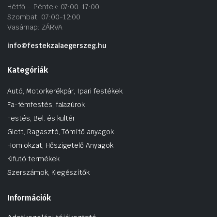
Hétfő – Péntek: 07:00-17:00
Szombat: 07:00-12:00
Vasárnap: ZÁRVA
info@festekzalaegerszeg.hu
Kategóriák
Autó, Motorkerékpár, Ipari festékek
Fa-fémfestés, falazúrok
Festés, Bel. és kültér
Glett, Ragasztó, Tömítő anyagok
Homlokzat, Hőszigetelő Anyagok
Kifutó termékek
Szerszámok, Kiegészítők
Információk