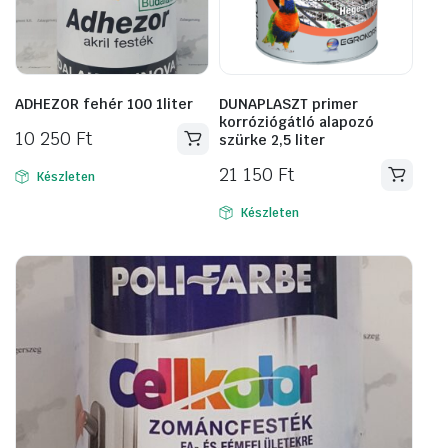
ADHEZOR fehér 100 1liter
DUNAPLASZT primer
korróziógátló alapozó
10 250
Ft
szürke 2,5 liter
21 150
Ft
Készleten
Készleten