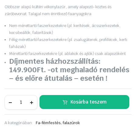
was:
is:
Oldószer alapú kültéri vékonylazúr, amely alapozó- köztes és
záróbevonat. Talajjal nem érintkező faanyagokra
37
32
Nem mérettartó faszerkezetekre (pl. kerítések, ácsszerkezetek,
990 Ft.
990 Ft.
kocsibeállók, faborítások)
Félig mérettartó faszerkezetekre (pl. zsalugáterek, profillécek, kerti
faházak)
Mérettartó faszerkezetekre (pl. ablakok és ajtók) csak alapozóként
Díjmentes házhozszállítás:
149.900Ft. -ot meghaladó rendelés
– és előre átutalás – esetén !
Remmers
Kosárba teszem
HK-
Lasur
Kültéri
vékony
A kategóriában:
Fa-fémfestés, falazúrok
5
L.
paliszander