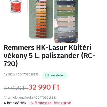
Remmers HK-Lasur Kültéri
vékony 5 L. paliszander (RC-
720)
Az SKU:
4004707018333
Készleten
32 990
Ft
37 990
Ft
Original
Current
A termék vonalkódja:
4004707018333
price
price
A kategóriák:
Fa-fémfestés, falazúrok