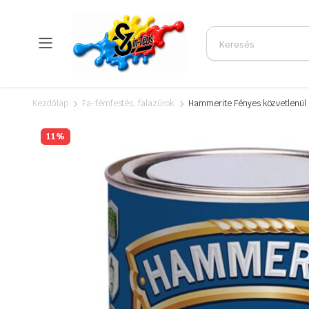
Kezdőlap
Fa-fémfestés, falazúrok
Hammerite Fényes közvetlenül a
11%