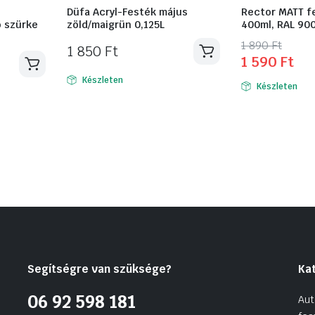
Düfa Acryl-Festék május
Rector MATT fe
ó szürke
zöld/maigrün 0,125L
400ml, RAL 90
Original
Current
1 890
Ft
1 850
Ft
1 590
Ft
price
price
was:
is:
Készleten
Készleten
1
1
890 Ft.
590 Ft.
Segítségre van szüksége?
Ka
06 92 598 181
Aut