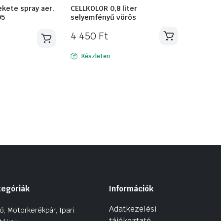
kete spray aer.
CELLKOLOR 0,8 liter
05
selyemfényű vörös
4 450
Ft
Készleten
tegóriák
Információk
Adatkezelési
ó, Motorkerékpár, Ipari
tájékoztató