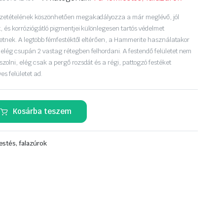
szetételének köszönhetően megakadályozza a már meglévő, jól
, és korróziógátló pigmentjei különlegesen tartós védelmet
ületnek. A legtöbb fémfestéktől eltérően, a Hammerite használatakor
elég csupán 2 vastag rétegben felhordani. A festendő felületet nem
zolni, elég csak a pergő rozsdát és a régi, pattogzó festéket
yes felületet ad.
Kosárba teszem
estés, falazúrok