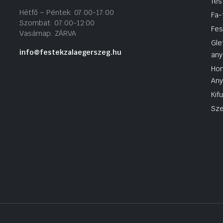
fes
Hétfő – Péntek: 07:00-17:00
Fa-
Szombat: 07:00-12:00
Fes
Vasárnap: ZÁRVA
Gle
info@festekzalaegerszeg.hu
any
Hom
An
Kif
Sze