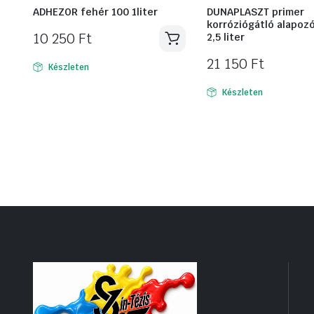
ADHEZOR fehér 100 1liter
DUNAPLASZT primer
korróziógátló alapoz
10 250
Ft
2,5 liter
21 150
Ft
Készleten
Készleten