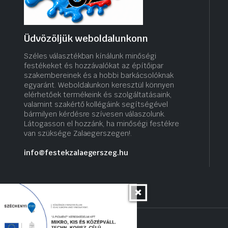
Üdvözöljük weboldalunkonn
Széles választékban kínálunk minőségi
festékeket és hozzávalókat az építőipar
szakembereinek és a hobbi barkácsolóknak
egyaránt. Weboldalunkon keresztül könnyen
elérhetőek termékeink és szolgáltatásaink,
valamint szakértő kollégáink segítségével
bármilyen kérdésre szívesen válaszolunk.
Látogasson el hozzánk, ha minőségi festékre
van szüksége Zalaegerszegen!.
info@festekzalaegerszeg.hu