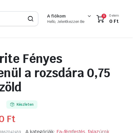
0 elem
A fiókom
0
0
Ft
Hello, Jelentkezzen Be
ite Fényes
enül a rozsdára 0,75
zöld
Készleten
90
Ft
A kategóriák:
Fa-fémfestés, falazúrok
1867042459