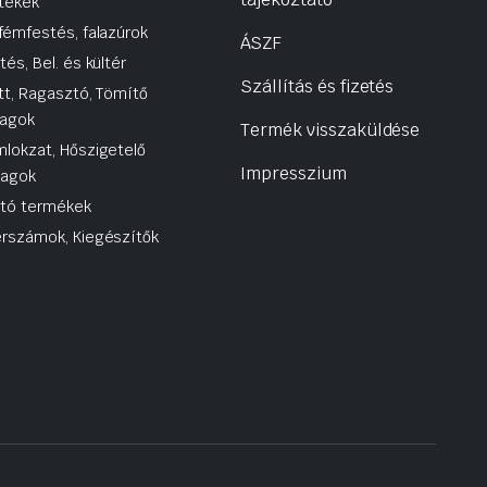
tékek
fémfestés, falazúrok
ÁSZF
tés, Bel. és kültér
Szállítás és fizetés
tt, Ragasztó, Tömítő
agok
Termék visszaküldése
lokzat, Hőszigetelő
Impresszium
yagok
utó termékek
rszámok, Kiegészítők