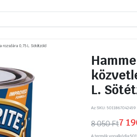
 rozsdára 0,75 L. Sötétzöld
Hammer
közvetl
L. Sötét
Az SKU:
5011867042459
7 1
8 050
Ft
Original
Current
A termék vonalkódja:
501