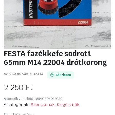
FESTA fazékkefe sodrott
65mm M14 22004 drótkorong
Az SKU:
8590804012030
Készleten
2 250
Ft
A termék vonalkódja:
8590804012030
A kategóriák:
Szerszámok, Kiegészítők
Ferde kefe – csésze,