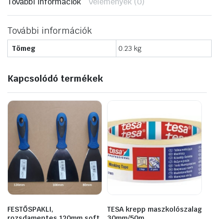
További információk
Vélemények (0)
További információk
Tömeg
0.23 kg
Kapcsolódó termékek
FESTŐSPAKLI,
TESA krepp maszkolószalag
rozsdamentes 120mm soft
30mm/50m