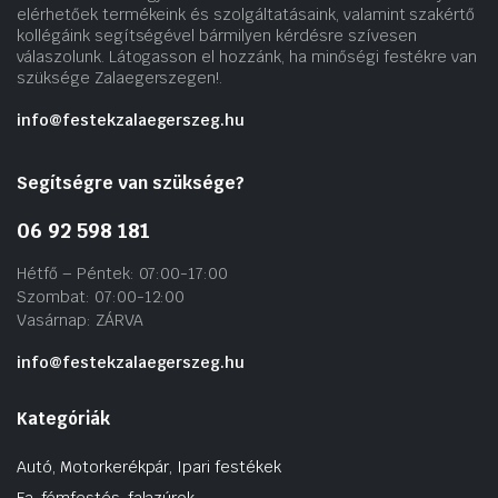
elérhetőek termékeink és szolgáltatásaink, valamint szakértő
kollégáink segítségével bármilyen kérdésre szívesen
válaszolunk. Látogasson el hozzánk, ha minőségi festékre van
szüksége Zalaegerszegen!.
info@festekzalaegerszeg.hu
Segítségre van szüksége?
06 92 598 181
Hétfő – Péntek: 07:00-17:00
Szombat: 07:00-12:00
Vasárnap: ZÁRVA
info@festekzalaegerszeg.hu
Kategóriák
Autó, Motorkerékpár, Ipari festékek
Fa-fémfestés, falazúrok