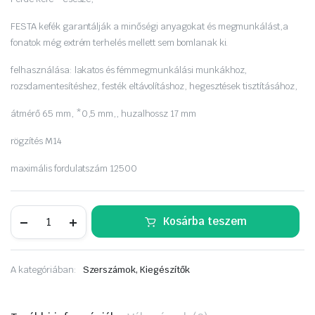
FESTA kefék garantálják a minőségi anyagokat és megmunkálást,
a
fonatok még extrém terhelés mellett sem bomlanak ki.
felhasználása: lakatos és fémmegmunkálási munkákhoz,
rozsdamentesítéshez, festék eltávolításhoz, hegesztések tisztításához,
átmérő 65 mm, *0,5 mm,,
huzalhossz 17 mm
rögzítés M14
maximális fordulatszám 12500
FESTA
Kosárba teszem
fazékkefe
sodrott
65mm
M14
A kategóriában:
Szerszámok, Kiegészítők
22004
drótkorong
mennyiség