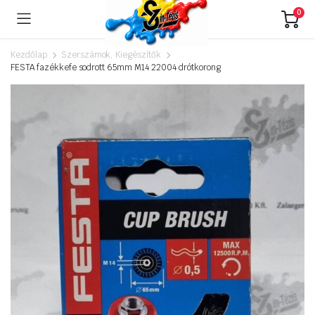
0
Kezdőlap
Szerszámok, Kiegészítők
FESTA fazékkefe sodrott 65mm M14 22004 drótkorong