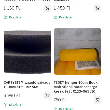
1 150
Ft
1 450
Ft
Készleten
Készleten
CARSYSTEM waxoló szivacs
TEDDY henger 10cm flock
130mm átm. 152.565
moltoflock narancssárga
kerekített 0123-063510
3 990
Ft
750
Ft
Készleten
Készleten