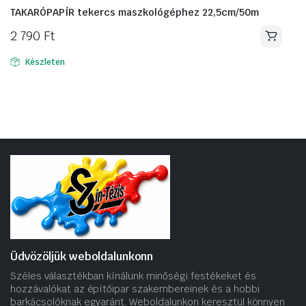
TAKARÓPAPÍR tekercs maszkológéphez 22,5cm/50m
2 790
Ft
Készleten
Üdvözöljük weboldalunkonn
Széles választékban kínálunk minőségi festékeket és
hozzávalókat az építőipar szakembereinek és a hobbi
barkácsolóknak egyaránt. Weboldalunkon keresztül könnyen