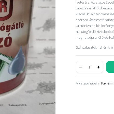
festésére. Az alapozás cél
tapadásának biztosítása.
kiadós, kiváló fedőképess
száradó. Átfesthető szinte
Uretanizált alkid kötőan
ad. Megfelelő kivitelezés
meghaladja a fél évet, fe
Színválaszték: fehér, krém
COROR
korróziógátló
alap.
2,5
liter
A kategóriában:
Fa-fémf
szürke
mennyiség