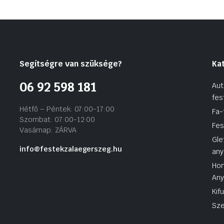
Segítségre van szüksége?
Ka
06 92 598 181
Aut
fes
Hétfő – Péntek: 07:00-17:00
Fa-
Szombat: 07:00-12:00
Fes
Vasárnap: ZÁRVA
Gle
info@festekzalaegerszeg.hu
any
Hom
An
Kif
Sze