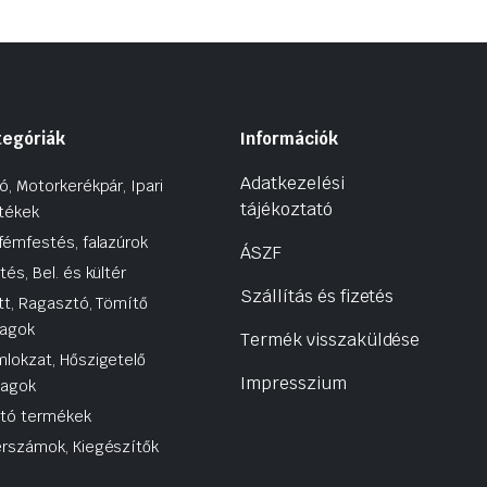
tegóriák
Információk
Adatkezelési
ó, Motorkerékpár, Ipari
tájékoztató
tékek
fémfestés, falazúrok
ÁSZF
tés, Bel. és kültér
Szállítás és fizetés
tt, Ragasztó, Tömítő
agok
Termék visszaküldése
lokzat, Hőszigetelő
Impresszium
yagok
utó termékek
rszámok, Kiegészítők