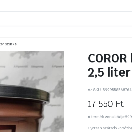
iter szürke
COROR k
2,5 lite
Az SKU:
5999558568764
17 550
Ft
A termék vonalkódja:
599
Gyorsan száradó korrózióg