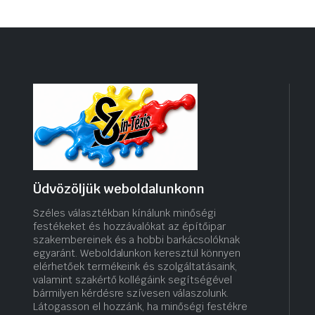
Üdvözöljük weboldalunkonn
Széles választékban kínálunk minőségi
festékeket és hozzávalókat az építőipar
szakembereinek és a hobbi barkácsolóknak
egyaránt. Weboldalunkon keresztül könnyen
elérhetőek termékeink és szolgáltatásaink,
valamint szakértő kollégáink segítségével
bármilyen kérdésre szívesen válaszolunk.
Látogasson el hozzánk, ha minőségi festékre