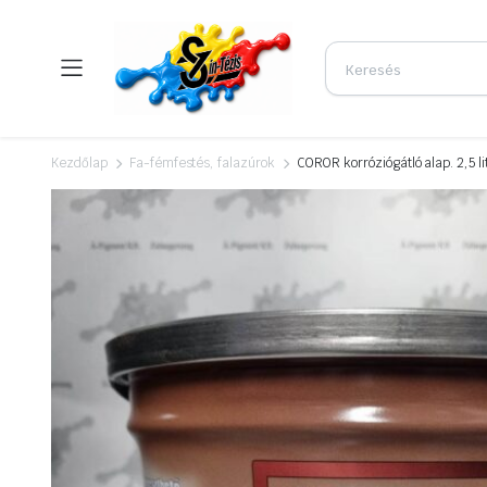
Kezdőlap
Fa-fémfestés, falazúrok
COROR korróziógátló alap. 2,5 l