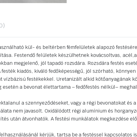
0)
nálható kül- és beltérben fémfelületek alapozó festésére. 
sítása. Festendő felületek készülhetnek kovácsoltvas, acél
tokban megjelenő, jól tapadó rozsdára. Rozsdára festés ese
festék kiadós, kiváló fedőképességű, jól szórható, könnye
int vízbázisú festékekkel. Uretanizált alkid kötőanyagának 
 esetén a bevonat élettartama – fedőfestés nélkül– meghalad
adéktalanul a szennyeződéseket, vagy a régi bevonatokat és 
ata nem javasolt. Oxidálódott régi alumínium és horganyzot
sítés után átvonhatók. A festési munkálatok megkezdése előt
lhasználásánál kérjük, tartsa be a festéssel kapcsolatos ism