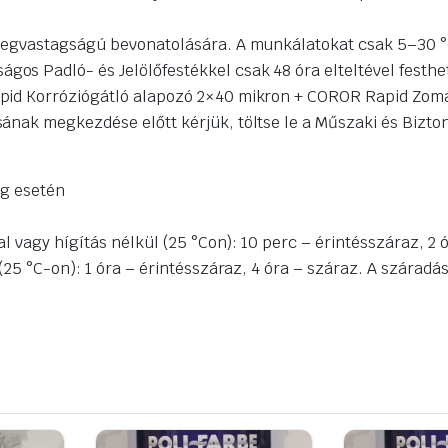
étegvastagságú bevonatolására. A munkálatokat csak 5–30 °
 Padló- és Jelölőfestékkel csak 48 óra elteltével festhető 
apid Korróziógátló alapozó 2×40 mikron + COROR Rapid Zo
nak megkezdése előtt kérjük, töltse le a Műszaki és Bizton
ág esetén
l vagy hígítás nélkül (25 °Con): 10 perc – érintésszáraz, 2 
(25 °C-on): 1 óra – érintésszáraz, 4 óra – száraz. A száradá