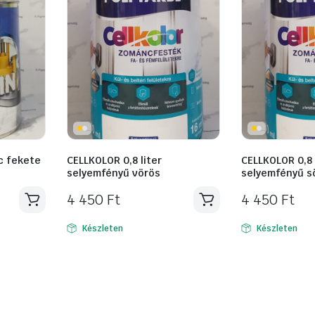
c fekete
CELLKOLOR 0,8 liter
CELLKOLOR 0,8 
selyemfényű vörös
selyemfényű s
4 450
Ft
4 450
Ft
Készleten
Készleten