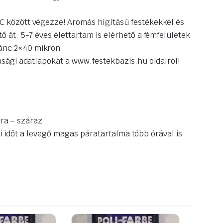
C között végezze! Aromás hígítású festékekkel és
át. 5-7 éves élettartam is elérhető a fémfelületek
mánc 2×40 mikron
sági adatlapokat a www.festekbazis.hu oldalról!
óra – száraz
si időt a levegő magas páratartalma több órával is