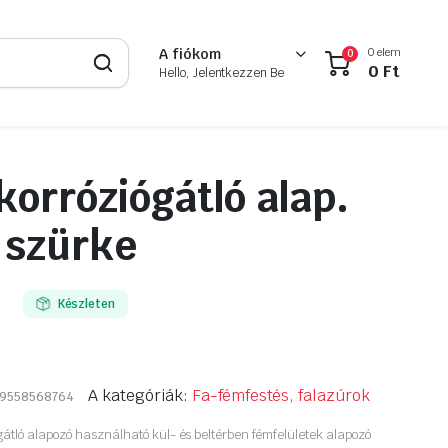
0 elem
A fiókom
0
0
Ft
Hello, Jelentkezzen Be
orróziógátló alap.
r szürke
Készleten
A kategóriák:
Fa-fémfestés, falazúrok
9558568764
átló alapozó használható kül- és beltérben fémfelületek alapozó