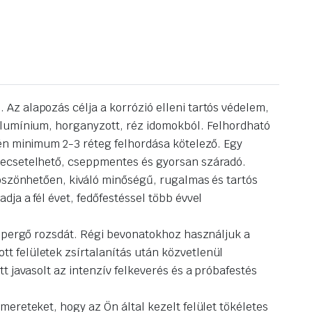
Az alapozás célja a korrózió elleni tartós védelem,
,alumínium, horganyzott, réz idomokból. Felhordható
tén minimum 2-3 réteg felhordása kötelező. Egy
n ecsetelhető, cseppmentes és gyorsan száradó.
köszönhetően, kiváló minőségű, rugalmas és tartós
ja a fél évet, fedőfestéssel több évvel
a pergő rozsdát. Régi bevonatokhoz használjuk a
t felületek zsírtalanítás után közvetlenül
t javasolt az intenzív felkeverés és a próbafestés
ereteket, hogy az Ön által kezelt felület tökéletes