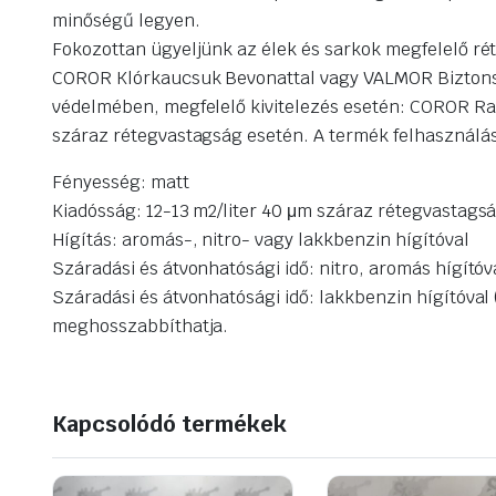
minőségű legyen.
Fokozottan ügyeljünk az élek és sarkok megfelelő r
COROR Klórkaucsuk Bevonattal vagy VALMOR Biztonságos
védelmében, megfelelő kivitelezés esetén: COROR R
száraz rétegvastagság esetén. A termék felhasználásá
Fényesség: matt
Kiadósság: 12-13 m2/liter 40 μm száraz rétegvastags
Hígítás: aromás-, nitro- vagy lakkbenzin hígítóval
Száradási és átvonhatósági idő: nitro, aromás hígítóva
Száradási és átvonhatósági idő: lakkbenzin hígítóval 
meghosszabbíthatja.
Kapcsolódó termékek