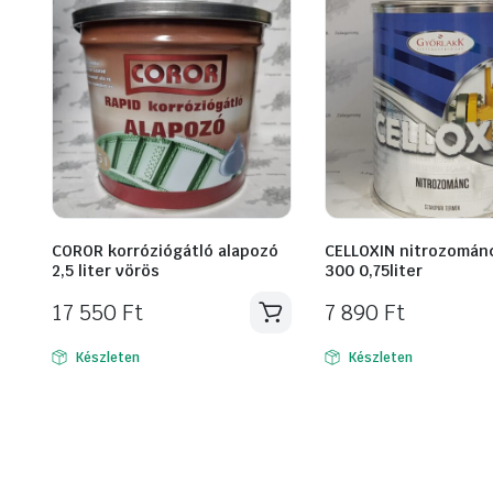
COROR korróziógátló alapozó
CELLOXIN nitrozomán
2,5 liter vörös
300 0,75liter
17 550
Ft
7 890
Ft
Készleten
Készleten