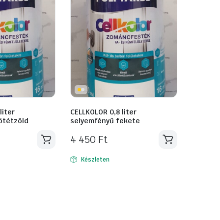
liter
CELLKOLOR 0,8 liter
ötétzöld
selyemfényű fekete
4 450
Ft
Készleten