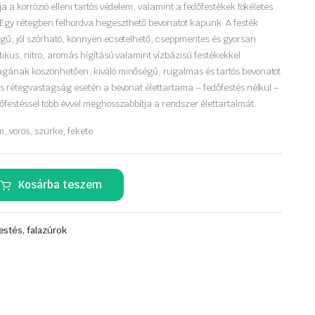
ja a korrózió elleni tartós védelem, valamint a fedőfestékek tökéletes
 Egy rétegben felhordva hegeszthető bevonatot kapunk. A festék
égű, jól szórható, könnyen ecsetelhető, cseppmentes és gyorsan
tikus, nitro, aromás hígítású valamint vízbázisú festékekkel.
yagának köszönhetően, kiváló minőségű, rugalmas és tartós bevonatot
 és rétegvastagság esetén a bevonat élettartama – fedőfestés nélkül –
dőfestéssel több évvel meghosszabbítja a rendszer élettartalmát.
, vörös, szürke, fekete
Kosárba teszem
estés, falazúrok