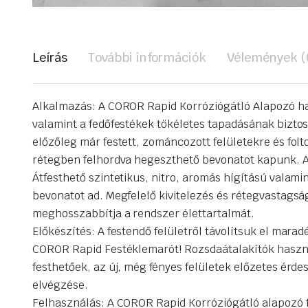
Leírás
További információk
Vélemények (
Alkalmazás: A COROR Rapid Korróziógátló Alapozó hasz
valamint a fedőfestékek tökéletes tapadásának bizto
előzőleg már festett, zománcozott felületekre és fol
rétegben felhordva hegeszthető bevonatot kapunk. A 
Átfesthető szintetikus, nitro, aromás hígítású valam
bevonatot ad. Megfelelő kivitelezés és rétegvastagság
meghosszabbítja a rendszer élettartalmát.
Előkészítés: A festendő felületről távolítsuk el mar
COROR Rapid Festéklemarót! Rozsdaátalakítók használ
festhetőek, az új, még fényes felületek előzetes érde
elvégzése.
Felhasználás: A COROR Rapid Korróziógátló alapozó fe