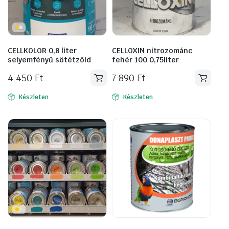
CELLKOLOR 0,8 liter
CELLOXIN nitrozománc
selyemfényű sötétzöld
fehér 100 0,75liter
4 450
Ft
7 890
Ft
Készleten
Készleten