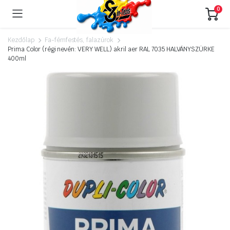
0
Kezdőlap
Fa-fémfestés, falazúrok
Prima Color (régi nevén: VERY WELL) akril aer RAL 7035 HALVÁNYSZÜRKE
400ml