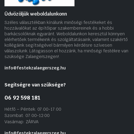
Üdvözöljük weboldalunkonn
Széles választékban kínálunk minőségi festékeket és
hozzávalókat az építőipar szakembereinek és a hobbi
barkácsolóknak egyaránt. Weboldalunkon keresztül könnyen
elérhetőek termékeink és szolgáltatásaink, valamint szakértő
kollégáink segítségével bármilyen kérdésre szívesen
válaszolunk. Látogasson el hozzánk, ha minőségi festékre van
szüksége Zalaegerszegen!.
info@festekzalaegerszeg.hu
Segítségre van szüksége?
06 92 598 181
Hétfő – Péntek: 07:00-17:00
Szombat: 07:00-12:00
Vasárnap: ZÁRVA
info@festekzalaegerszeg.hu