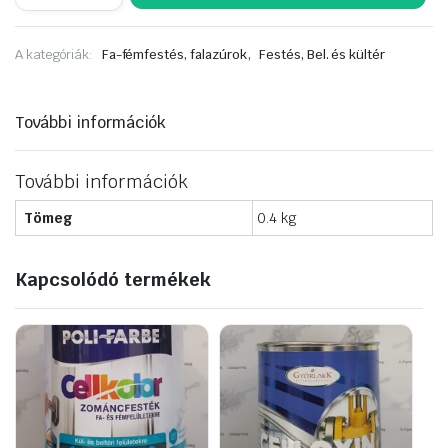
(régi
nevén:
VERY
,
A kategóriák:
Fa-fémfestés, falazúrok
Festés, Bel. és kültér
WELL)
akril
aer
RAL
További információk
7035
HALVÁNYSZÜRKE
400ml
mennyiség
További információk
Tömeg
0.4 kg
Kapcsolódó termékek