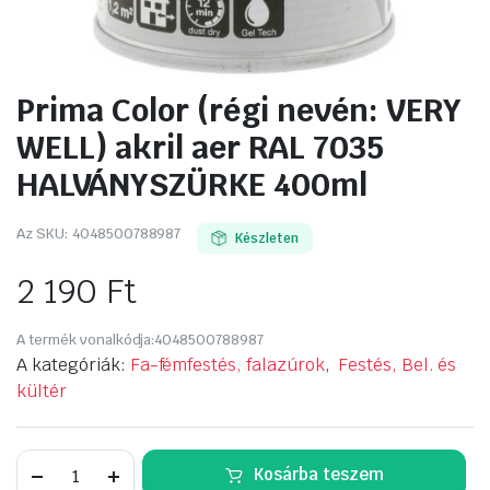
Prima Color (régi nevén: VERY
WELL) akril aer RAL 7035
HALVÁNYSZÜRKE 400ml
Az SKU:
4048500788987
Készleten
2 190
Ft
A termék vonalkódja:
4048500788987
A kategóriák:
Fa-fémfestés, falazúrok
,
Festés, Bel. és
kültér
Prima
Kosárba teszem
Color