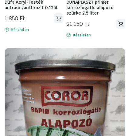
Düfa Acryl-Festék
DUNAPLASZT primer
antracit/anthrazit 0,125L
korróziógátló alapozó
szürke 2,5 liter
1 850
Ft
21 150
Ft
Készleten
Készleten