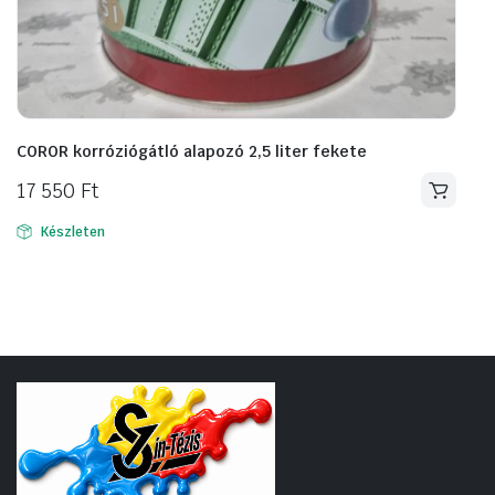
COROR korróziógátló alapozó 2,5 liter fekete
17 550
Ft
Készleten