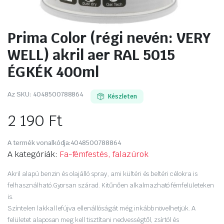
Prima Color (régi nevén: VERY
WELL) akril aer RAL 5015
ÉGKÉK 400ml
Az SKU:
4048500788864
Készleten
2 190
Ft
A termék vonalkódja:
4048500788864
A kategóriák:
Fa-fémfestés, falazúrok
Akril alapú benzin és olajálló spray, ami kültéri és beltéri célokra is
felhasználható.Gyorsan szárad. Kitűnően alkalmazható fémfelületeken
is.
Színtelen lakkal lefújva ellenállóságát még inkább növelhetjük. A
felületet alaposan meg kell tisztítani nedvességtől, zsírtól és