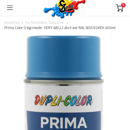
0
Kezdőlap
Fa-fémfestés, falazúrok
Prima Color (régi nevén: VERY WELL) akril aer RAL 5015 ÉGKÉK 400ml