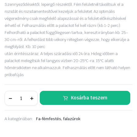
Szennyeződésektől, lepergő részektől. Fém felületnél távolítsuk el a
rozsdát és rozsdamentesítővel kezeljük a felületet. Az optimális
végeredmény csak megfelelő alapozással és a felület előkészítésével
érhető el. Felhasználás előtt a palackot fel kell rázni (kb.1-2 perc).
Felhordható a palackot függőlegesen tartva, kereszt irányban kb. 25-
30 cm-ről. A felhordást több vékony rétegben végezze, hogy elkerülje a
megfolyást. Kb. 10 perc
után érintésszáraz. A teljes száradási idő 24 óra. Hideg időben a
palackot melegítsük fel langyos vízben 20-25ºC-ra. 15ºC alatti
hőmérsékleten ne alkalmazzuk. Felhasználás előtt nem látható helyen
próbafújás
Prima
Kosárba teszem
Color
(régi
nevén:
VERY
A kategóriában:
Fa-fémfestés, falazúrok
WELL)
akril
aer
RAL