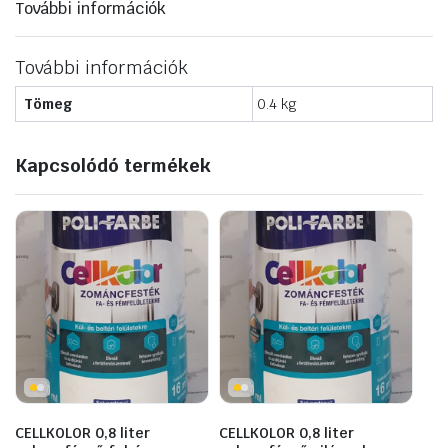
További információk
5015
ÉGKÉK
400ml
mennyiség
További információk
Tömeg
0.4 kg
Kapcsolódó termékek
CELLKOLOR 0,8 liter
CELLKOLOR 0,8 liter