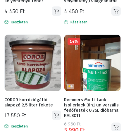
selyemfényű fehér
selyemfényű világosbarna
4 450
Ft
4 450
Ft
Készleten
Készleten
14%
COROR korróziógátló
Remmers Multi-Lack
alapozó 2,5 liter fekete
isolierlack 3in1 univerzális
fedőfesték 0,75L dióbarna
17 550
Ft
RAL8011
Original
Current
6 950
Ft
Készleten
5 990
Ft
price
price