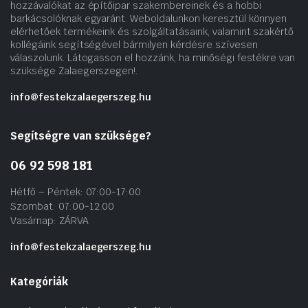
hozzávalókat az építőipar szakembereinek és a hobbi
barkácsolóknak egyaránt. Weboldalunkon keresztül könnyen
elérhetőek termékeink és szolgáltatásaink, valamint szakértő
kollégáink segítségével bármilyen kérdésre szívesen
válaszolunk. Látogasson el hozzánk, ha minőségi festékre van
szüksége Zalaegerszegen!.
info@festekzalaegerszeg.hu
Segítségre van szüksége?
06 92 598 181
Hétfő – Péntek: 07:00-17:00
Szombat: 07:00-12:00
Vasárnap: ZÁRVA
info@festekzalaegerszeg.hu
Kategóriák