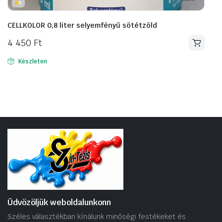
CELLKOLOR 0,8 liter selyemfényű sötétzöld
4 450
Ft
Készleten
Üdvözöljük weboldalunkonn
Széles választékban kínálunk minőségi festékeket és