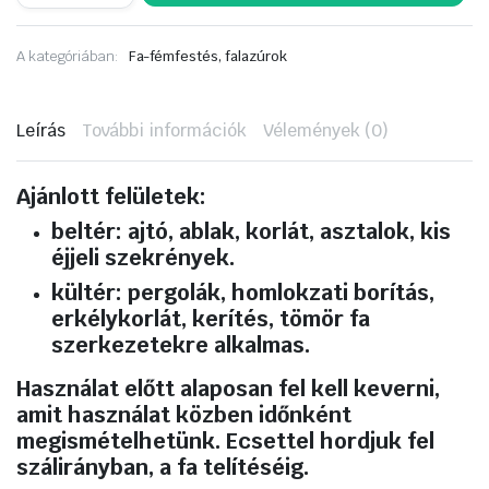
Classic
Vékonylazúr
5
A kategóriában:
Fa-fémfestés, falazúrok
liter
Vöröses
mahagóni
mennyiség
Leírás
További információk
Vélemények (0)
Ajánlott felületek:
beltér: ajtó, ablak, korlát, asztalok, kis
éjjeli szekrények.
kültér: pergolák, homlokzati borítás,
erkélykorlát, kerítés, tömör fa
szerkezetekre alkalmas.
Használat előtt alaposan fel kell keverni,
amit használat közben időnként
megismételhetünk. Ecsettel hordjuk fel
szálirányban, a fa telítéséig.