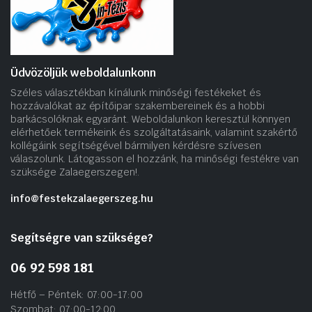
Üdvözöljük weboldalunkonn
Széles választékban kínálunk minőségi festékeket és
hozzávalókat az építőipar szakembereinek és a hobbi
barkácsolóknak egyaránt. Weboldalunkon keresztül könnyen
elérhetőek termékeink és szolgáltatásaink, valamint szakértő
kollégáink segítségével bármilyen kérdésre szívesen
válaszolunk. Látogasson el hozzánk, ha minőségi festékre van
szüksége Zalaegerszegen!.
info@festekzalaegerszeg.hu
Segítségre van szüksége?
06 92 598 181
Hétfő – Péntek: 07:00-17:00
Szombat: 07:00-12:00