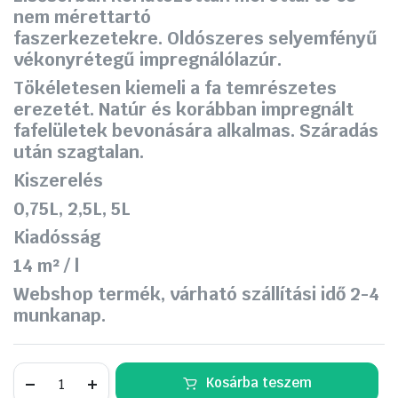
090 Ft.
990 Ft.
nem mérettartó
faszerkezetekre.
Oldószeres selyemfényű
vékonyrétegű impregnálólazúr.
Tökéletesen kiemeli a fa temrészetes
erezetét. Natúr és korábban impregnált
fafelületek bevonására alkalmas. Száradás
után szagtalan.
Kiszerelés
0,75L, 2,5L, 5L
Kiadósság
14 m² / l
Webshop termék, várható szállítási idő 2-4
munkanap.
Supralux
Kosárba teszem
Xyladecor