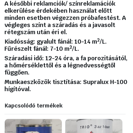
A későbbi reklamciók/ színreklamációk
elkerülése érdekében használat
előtt
minden esetben végezzen próbafestést. A
végleges színt a száradás és a javasolt
rétegszám után éri el.
2
Kiadósság:
gyalult fánál: 10-14 m
/L.
2
Fűrészelt fánál: 7-10 m
/L.
Száradási idő:
12-24 óra, a fa porozitásától,
a hőmérséklettől és a légnedvességtől
függően.
Munkaeszközök tisztítása:
Supralux H-100
hígítóval.
Kapcsolódó termékek