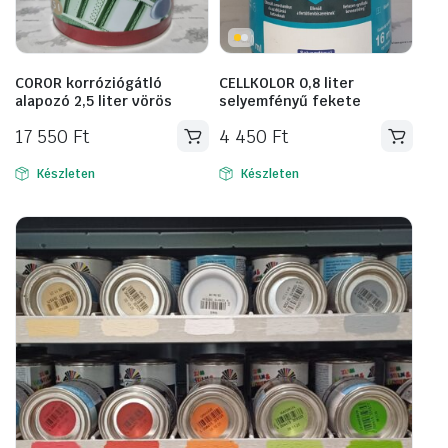
COROR korróziógátló
CELLKOLOR 0,8 liter
alapozó 2,5 liter vörös
selyemfényű fekete
17 550
Ft
4 450
Ft
Készleten
Készleten