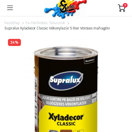
0
Kezdőlap
Fa-fémfestés, falazúrok
Supralux Xyladecor Classic Vékonylazúr 5 liter Vöröses mahagóni
24%