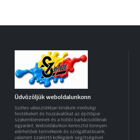
Üdvözöljük weboldalunkonn
Széles választékban kínálunk minőségi
festékeket és hozzávalókat az építőipar
szakembereinek és a hobbi barkácsolóknak
egyaránt. Weboldalunkon keresztül könnyen
elérhetőek termékeink és szolgáltatásaink,
valamint szakértő kollégáink segítségével