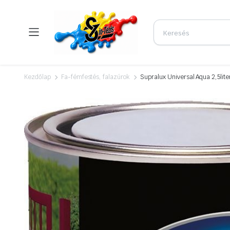
Kezdőlap
Fa-fémfestés, falazúrok
Supralux Universal Aqua 2,5lite