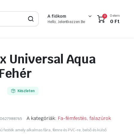
0 elem
A fiókom
0
0
Ft
Hello, Jelentkezzen Be
x Universal Aqua
 Fehér
Készleten
A kategóriák:
Fa-fémfestés, falazúrok
0627988765
ú festék amely alkalmas fára, fémre és PVC-re, belső és külső