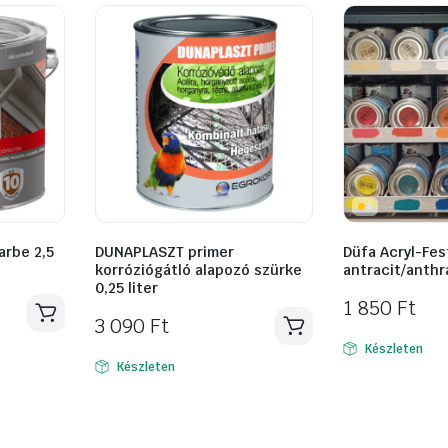
arbe 2,5
DUNAPLASZT primer
Düfa Acryl-Fes
korróziógátló alapozó szürke
antracit/anthr
0,25 liter
1 850
Ft
3 090
Ft
Készleten
Készleten