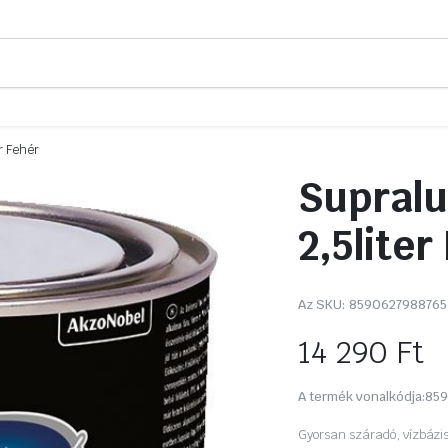
r Fehér
Supralu
2,5liter
Az SKU:
8590627988765
14 290
Ft
A termék vonalkódja:
859
Gyorsan száradó, vízbázis