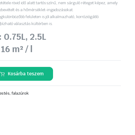
etétele rövid idő alatt tartós színű, nem sárguló réteget képez, amely
nybevételt és a hőmérséklet-ingadozásokat.
gkülönbözőbb felületen is jól alkalmazható, korróziógátló
zható választás kültérben is.
: 0.75L, 2.5L
16 m² / l
Kosárba teszem
estés, falazúrok