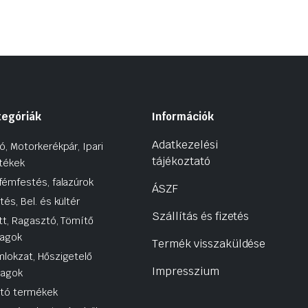
tegóriák
Információk
Adatkezelési
ó, Motorkerékpár, Ipari
tájékoztató
tékek
fémfestés, falazúrok
ÁSZF
tés, Bel. és kültér
Szállítás és fizetés
tt, Ragasztó, Tömítő
agok
Termék visszaküldése
lokzat, Hőszigetelő
Impresszium
yagok
utó termékek