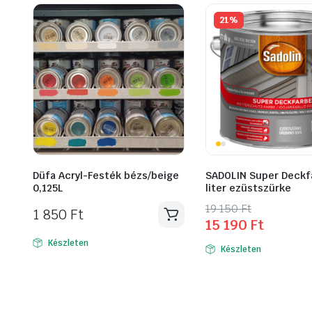
21%
Düfa Acryl-Festék bézs/beige
SADOLIN Super Deckf
0,125L
liter ezüstszürke
Original
Current
19 150
Ft
1 850
Ft
15 190
Ft
price
price
was:
is:
Készleten
Készleten
19
15
150 Ft.
190 Ft.