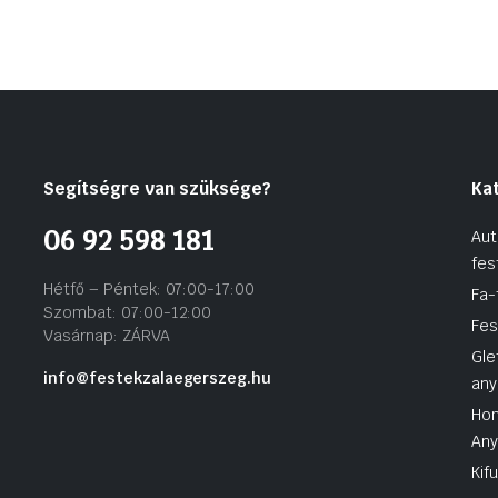
Segítségre van szüksége?
Ka
06 92 598 181
Aut
fes
Hétfő – Péntek: 07:00-17:00
Fa-
Szombat: 07:00-12:00
Fes
Vasárnap: ZÁRVA
Gle
info@festekzalaegerszeg.hu
any
Hom
An
Kif