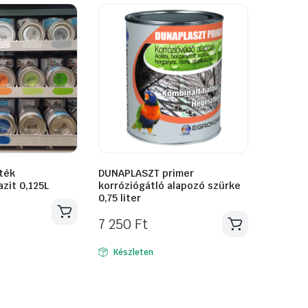
ték
DUNAPLASZT primer
azit 0,125L
korróziógátló alapozó szürke
0,75 liter
7 250
Ft
Készleten