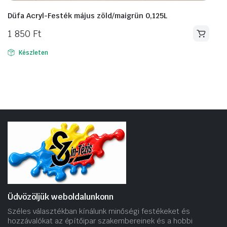
Düfa Acryl-Festék május zöld/maigrün 0,125L
1 850
Ft
Készleten
Üdvözöljük weboldalunkonn
Széles választékban kínálunk minőségi festékeket és
hozzávalókat az építőipar szakembereinek és a hobbi