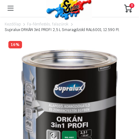
0
Kezdőlap
Fa-fémfestés, falazúrok
Supralux ORKÁN 3in1 PROFI 2,5 L Smaragdzöld RAL6001, 12.590 Ft.
16%