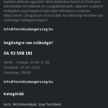
barkácsolóknak egyaránt. Weboldalunkon keresztül könnyen
elérhetőek termékeink és szolgáltatásaink, valamint szakértő
kollégáink segítségével bármilyen kérdésre szívesen
válaszolunk. Látogasson el hozzánk, ha minőségi festékre van
szüksége Zalaegerszegen!.
info@festekzalaegerszeg.hu
Segítségre van szüksége?
06 92 598 181
Hétfő – Péntek: 07:00-17:00
Szombat: 07:00-12:00
Vasárnap: ZÁRVA
info@festekzalaegerszeg.hu
Kategóriák
Autó, Motorkerékpár, Ipari festékek