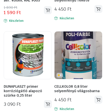
aer. 400ml, RAL 9005
selyemfényű fekete
Original
Current
1 890
Ft
4 450
Ft
1 590
Ft
price
price
was:
is:
Készleten
Készleten
1
1
890 Ft.
590 Ft.
DUNAPLASZT primer
CELLKOLOR 0,8 liter
korróziógátló alapozó
selyemfényű világosbarna
szürke 0,25 liter
4 450
Ft
3 090
Ft
Készleten