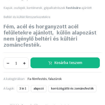
950 Ft.
590 Ft.
Kapuk, oszlopok, konténerek, gépalkatrészek
festésére
ajánlott.
Beltéri és kültéri fémszerkezetekre
Fém, acél és horganyzott acél
felületekre ajánlott, külön alapozást
nem igénylő beltéri és kültéri
zománcfesték.
Supralux
Kosárba teszem
ORKÁN
3in1
PROFI
2,5
A kategóriában:
Fa-fémfestés, falazúrok
L
Smaragdzöld
RAL6001,
A tagok:
3 in 1
alapozó
korróziógátló és zománcfesték
12.590
Ft.
mennyiség