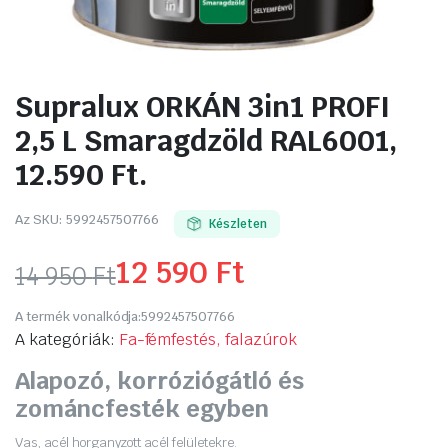
Supralux ORKÁN 3in1 PROFI
2,5 L Smaragdzöld RAL6001,
12.590 Ft.
Az SKU:
5992457507766
Készleten
12 590
Ft
14 950
Ft
Original
Current
A termék vonalkódja:
5992457507766
price
price
A kategóriák:
Fa-fémfestés, falazúrok
Alapozó, korróziógátló és
was:
is:
zománcfesték egyben
14
12
Vas, acél horganyzott acél felületekre.