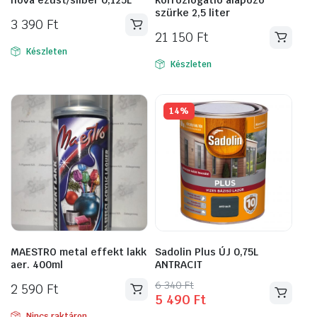
szürke 2,5 liter
3 390
Ft
21 150
Ft
Készleten
Készleten
14%
MAESTRO metal effekt lakk
Sadolin Plus ÚJ 0,75L
aer. 400ml
ANTRACIT
Original
Current
6 340
Ft
2 590
Ft
5 490
Ft
price
price
Nincs raktáron