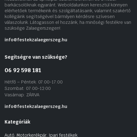
barkácsolóknak egyaránt. Weboldalunkon keresztül könnyen
elérhetőek termékeink és szolgáltatásaink, valamint szakértő
kollégáink segítségével bármilyen kérdésre szívesen
válaszolunk. Látogasson el hozzánk, ha minőségi festékre van
szüksége Zalaegerszegen!.
info@festekzalaegerszeg.hu
Segítségre van szüksége?
06 92 598 181
Hétfő – Péntek: 07:00-17:00
Szombat: 07:00-12:00
Vasárnap: ZÁRVA
info@festekzalaegerszeg.hu
Kategóriák
Autó, Motorkerékpár, Ipari festékek