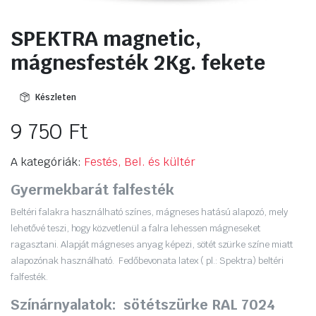
SPEKTRA magnetic,
mágnesfesték 2Kg. fekete
Készleten
9 750
Ft
A kategóriák:
Festés, Bel. és kültér
Gyermekbarát falfesték
Beltéri falakra használható színes, mágneses hatású alapozó, mely
lehetővé teszi, hogy közvetlenül a falra lehessen mágneseket
ragasztani. Alapját mágneses anyag képezi, sötét szürke színe miatt
alapozónak használható. Fedőbevonata latex ( pl.: Spektra) beltéri
falfesték.
Színárnyalatok: sötétszürke RAL 7024