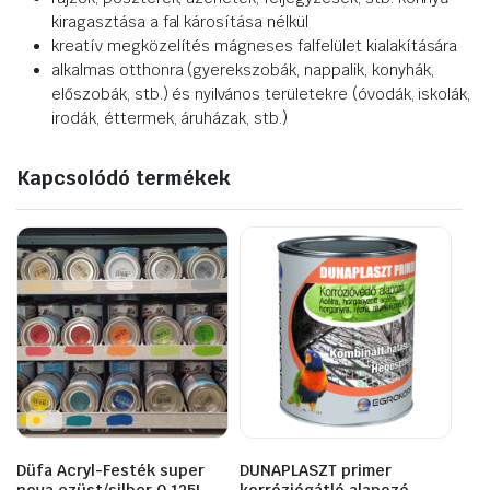
kiragasztása a fal károsítása nélkül
kreatív megközelítés mágneses falfelület kialakítására
alkalmas otthonra (gyerekszobák, nappalik, konyhák,
előszobák, stb.) és nyilvános területekre (óvodák, iskolák,
irodák, éttermek, áruházak, stb.)
Kapcsolódó termékek
Düfa Acryl-Festék super
DUNAPLASZT primer
nova ezüst/silber 0,125L
korróziógátló alapozó