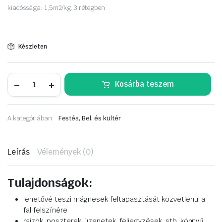
kiadóssága: 1,5m2/kg. 3 rétegben
Készleten
SPEKTRA
Kosárba teszem
magnetic,
mágnesfesték
2Kg.
fekete
A kategóriában:
Festés, Bel. és kültér
mennyiség
Leírás
Vélemények (0)
Tulajdonságok:
lehetővé teszi mágnesek feltapasztását közvetlenül a
fal felszínére
rajzok, poszterek, üzenetek, feljegyzések, stb. könnyű