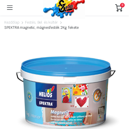
0
Kezdőlap
Festés, Bel. és kültér
SPEKTRA magnetic, mágnesfesték 2Kg. fekete