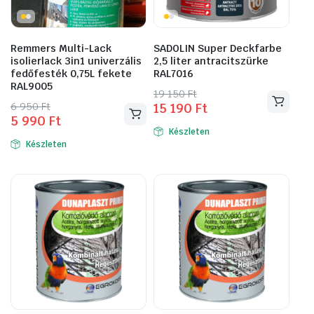
Remmers Multi-Lack
SADOLIN Super Deckfarbe
isolierlack 3in1 univerzális
2,5 liter antracitszürke
fedőfesték 0,75L fekete
RAL7016
RAL9005
Original
Current
19 150
Ft
Original
Current
6 950
Ft
15 190
Ft
price
price
5 990
Ft
price
price
was:
is:
Készleten
was:
is:
19
15
Készleten
6
5
150 Ft.
190 Ft.
950 Ft.
990 Ft.