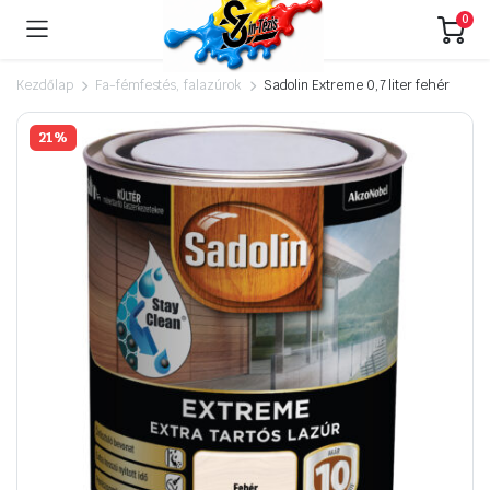
0
Kezdőlap
Fa-fémfestés, falazúrok
Sadolin Extreme 0,7 liter fehér
21%