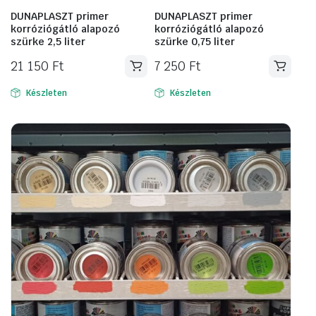
DUNAPLASZT primer
DUNAPLASZT primer
korróziógátló alapozó
korróziógátló alapozó
szürke 2,5 liter
szürke 0,75 liter
21 150
Ft
7 250
Ft
Készleten
Készleten