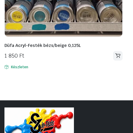
Düfa Acryl-Festék bézs/beige 0,125L
1 850
Ft
Készleten