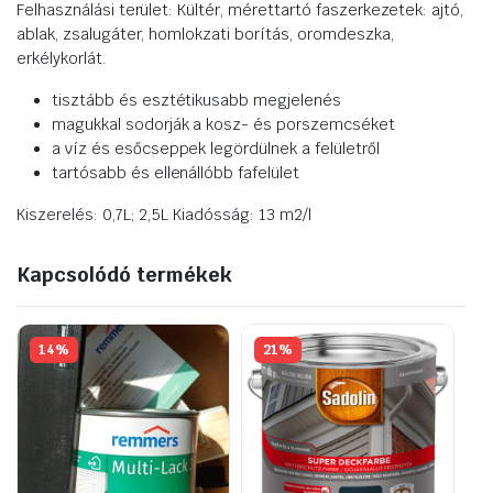
Felhasználási terület: Kültér, mérettartó faszerkezetek: ajtó,
ablak, zsalugáter, homlokzati borítás, oromdeszka,
erkélykorlát.
tisztább és esztétikusabb megjelenés
magukkal sodorják a kosz- és porszemcséket
a víz és esőcseppek legördülnek a felületről
tartósabb és ellenállóbb fafelület
Kiszerelés: 0,7L; 2,5L Kiadósság: 13 m2/l
Kapcsolódó termékek
14%
21%