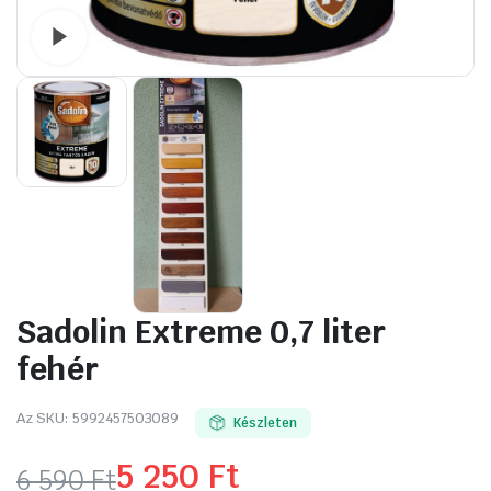
Watch video
Sadolin Extreme 0,7 liter
fehér
Az SKU:
5992457503089
Készleten
5 250
Ft
6 590
Ft