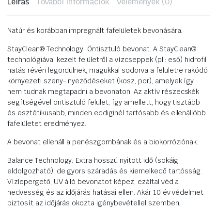
Leírás
További információk
Vélemények (0)
Natúr és korábban impregnált fafelületek bevonására.
StayClean® Technology: Öntisztuló bevonat. A StayClean®
technológiával kezelt felületről a vízcseppek (pl.: eső) hidrofil
hatás révén legördülnek, magukkal sodorva a felületre rakódó
környezeti szeny- nyeződéseket (kosz, por), amelyek így
nem tudnak megtapadni a bevonaton. Az aktív részecskék
segítségével öntisztuló felület, így amellett, hogy tisztább
és esztétikusabb, minden eddiginél tartósabb és ellenállóbb
fafelületet eredményez.
A bevonat ellenáll a penészgombának és a biokorróziónak.
Balance Technology: Extra hosszú nyitott idő (sokáig
eldolgozható), de gyors száradás és kiemelkedő tartósság.
Vízlepergető, UV álló bevonatot képez, ezáltal véd a
nedvesség és az időjárás hatásai ellen. Akár 10 év védelmet
biztosít az időjárás okozta igénybevétellel szemben.