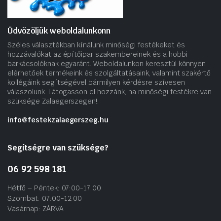
Üdvözöljük weboldalunkonn
Széles választékban kínálunk minőségi festékeket és
hozzávalókat az építőipar szakembereinek és a hobbi
barkácsolóknak egyaránt. Weboldalunkon keresztül könnyen
elérhetőek termékeink és szolgáltatásaink, valamint szakértő
kollégáink segítségével bármilyen kérdésre szívesen
válaszolunk. Látogasson el hozzánk, ha minőségi festékre van
szüksége Zalaegerszegen!.
info@festekzalaegerszeg.hu
Segítségre van szüksége?
06 92 598 181
Hétfő – Péntek: 07:00-17:00
Szombat: 07:00-12:00
Vasárnap: ZÁRVA