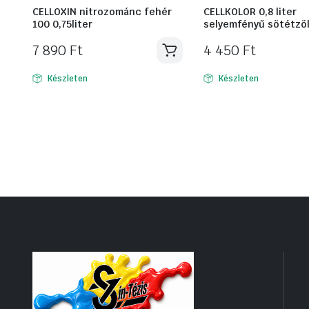
CELLOXIN nitrozománc fehér
CELLKOLOR 0,8 liter
100 0,75liter
selyemfényű sötétzö
7 890
Ft
4 450
Ft
Készleten
Készleten