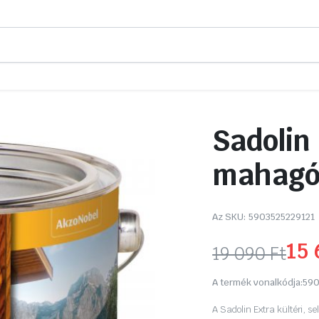
Sadolin 
mahagó
Az SKU:
5903525229121
15
19 090
Ft
Original
Current
A termék vonalkódja:
590
price
price
A Sadolin Extra kültéri, se