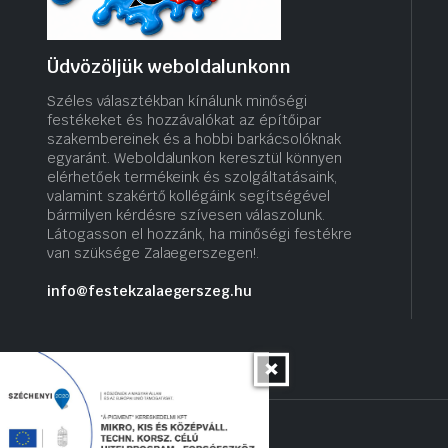
Üdvözöljük weboldalunkonn
Széles választékban kínálunk minőségi
festékeket és hozzávalókat az építőipar
szakembereinek és a hobbi barkácsolóknak
egyaránt. Weboldalunkon keresztül könnyen
elérhetőek termékeink és szolgáltatásaink,
valamint szakértő kollégáink segítségével
bármilyen kérdésre szívesen válaszolunk.
Látogasson el hozzánk, ha minőségi festékre
van szüksége Zalaegerszegen!.
info@festekzalaegerszeg.hu