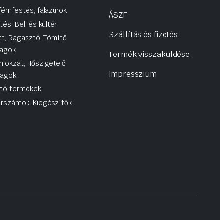
fémfestés, falazúrok
ÁSZF
tés, Bel. és kültér
Szállítás és fizetés
tt, Ragasztó, Tömítő
agok
Termék visszaküldése
lokzat, Hőszigetelő
Impresszium
yagok
utó termékek
rszámok, Kiegészítők