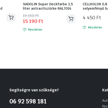
SADOLIN Super Deckfarbe 2,5
CELLKOLOR 0,8 
ld
liter antracitszürke RAL7016
selyemfényű b
Original
Current
19 150
Ft
4 450
Ft
15 190
Ft
price
price
was:
is:
Készleten
Készleten
19
15
150 Ft.
190 Ft.
Segítségre van szüksége?
Ka
06 92 598 181
Aut
fes