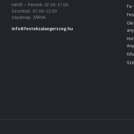
Hétfő – Péntek: 07:00-17:00
Fa-
Szombat: 07:00-12:00
Fes
Vasárnap: ZÁRVA
Gle
info@festekzalaegerszeg.hu
any
Hom
An
Kif
Sze