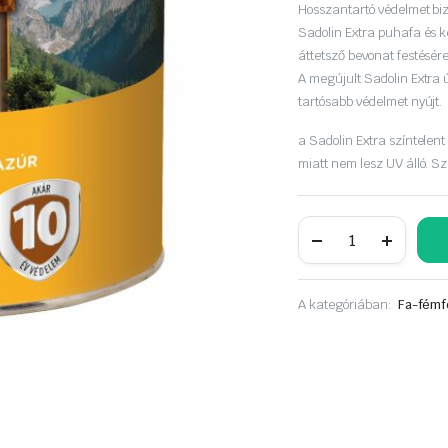
was:
is:
Hosszantartó védelmet bi
Sadolin Extra puhafa és k
19
15
áttetsző bevonat festésére
A megújult Sadolin Extra 
090 Ft.
690 Ft.
tartósabb védelmet nyújt.
a Sadolin Extra színtelen
miatt nem lesz UV álló. Sz
Sadolin
Extra
2,5liter
mahagóni
mennyiség
A kategóriában:
Fa-fémf