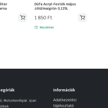
liter
Düfa Acryl-Festék május
arna
zöld/maigrün 0,125L
1 850
Ft
Készleten
tegóriák
Információk
Adatkezelési
ó, Motorkerékpár, Ipari
tájékoztató
tékek