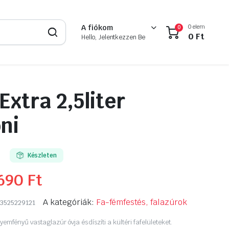
0 elem
A fiókom
0
0
Ft
Hello, Jelentkezzen Be
Extra 2,5liter
ni
Készleten
 690
Ft
A kategóriák:
Fa-fémfestés, falazúrok
3525229121
lyemfényű vastaglazúr óvja és díszíti a kültéri fafelületeket.