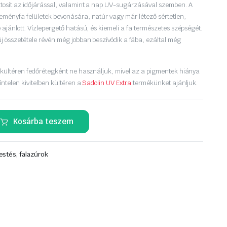
ztosít az időjárással, valamint a nap UV-sugárzásával szemben. A
eményfa felületek bevonására, natúr vagy már létező sértetlen,
 ajánlott. Vízlepergető hatású, és kiemeli a fa természetes szépségét.
új összetétele révén még jobban beszívódik a fába, ezáltal még
t kültéren fedőrétegként ne használjuk, mivel az a pigmentek hiánya
íntelen kivitelben kültéren a
Sadolin UV Extra
termékünket ajánljuk.
Kosárba teszem
estés, falazúrok