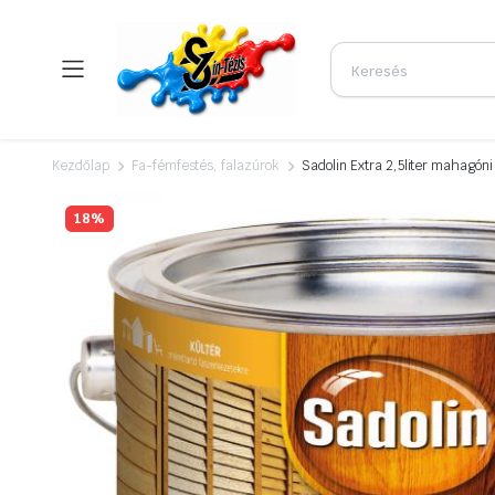
Kezdőlap
Fa-fémfestés, falazúrok
Sadolin Extra 2,5liter mahagóni
18%