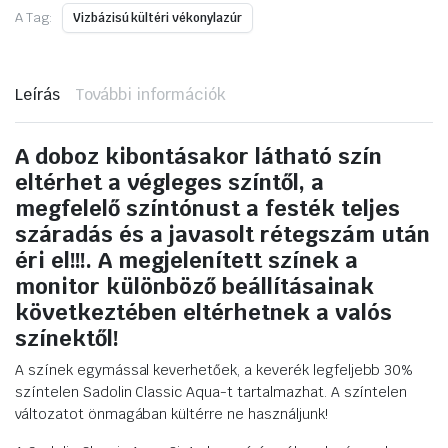
Ft.
A Tag:
Vizbázisú kültéri vékonylazúr
mennyiség
Leírás
További információk
A doboz kibontásakor látható szín
eltérhet a végleges színtől, a
megfelelő színtónust a festék teljes
száradás és a javasolt rétegszám után
éri el!!!. A megjelenített színek a
monitor különböző beállításainak
következtében eltérhetnek a valós
színektől!
A színek egymással keverhetőek, a keverék legfeljebb 30%
színtelen Sadolin Classic Aqua-t tartalmazhat. A színtelen
változatot önmagában kültérre ne használjunk!