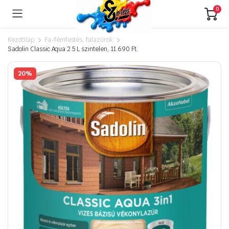
0
Kezdőlap
Fa-fémfestés, falazúrok
Sadolin Classic Aqua 2.5 L szintelen, 11.690 Ft.
20%