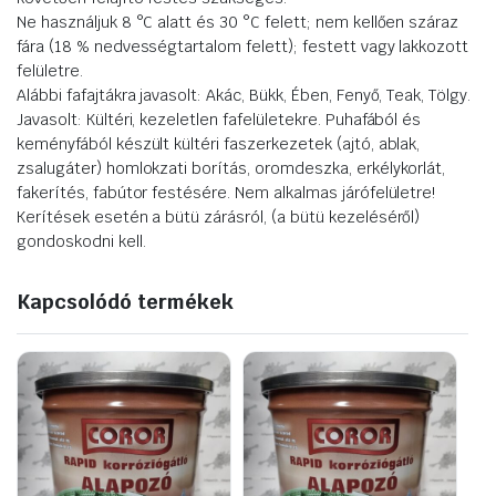
Ne használjuk 8 °C alatt és 30 °C felett; nem kellően száraz
fára (18 % nedvességtartalom felett); festett vagy lakkozott
felületre.
Alábbi fafajtákra javasolt: Akác, Bükk, Ében, Fenyő, Teak, Tölgy.
Javasolt: Kültéri, kezeletlen fafelületekre. Puhafából és
keményfából készült kültéri faszerkezetek (ajtó, ablak,
zsalugáter) homlokzati borítás, oromdeszka, erkélykorlát,
fakerítés, fabútor festésére. Nem alkalmas járófelületre!
Kerítések esetén a bütü zárásról, (a bütü kezeléséről)
gondoskodni kell.
Kapcsolódó termékek