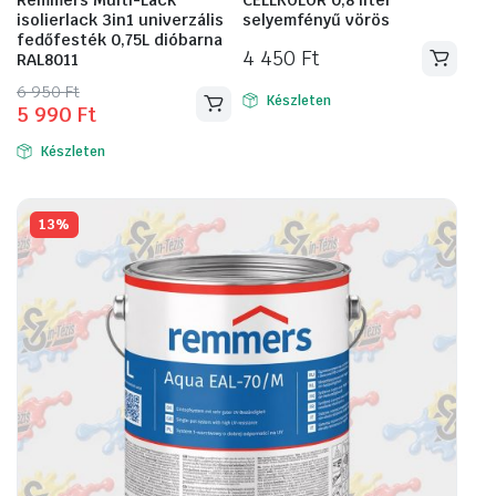
isolierlack 3in1 univerzális
selyemfényű vörös
fedőfesték 0,75L dióbarna
4 450
Ft
RAL8011
Original
Current
6 950
Ft
Készleten
5 990
Ft
price
price
was:
is:
Készleten
6
5
950 Ft.
990 Ft.
13%