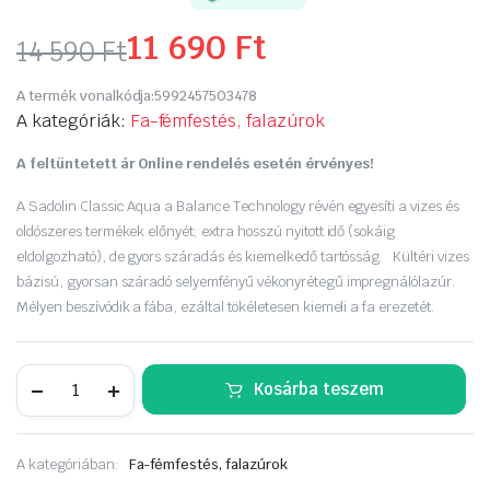
11 690
Ft
14 590
Ft
Original
Current
A termék vonalkódja:
5992457503478
price
price
A kategóriák:
Fa-fémfestés, falazúrok
was:
is:
A feltüntetett ár Online rendelés esetén érvényes!
14
11
A Sadolin Classic Aqua a Balance Technology révén egyesíti a vizes és
oldószeres termékek előnyét; extra hosszú nyitott idő (sokáig
590 Ft.
690 Ft.
eldolgozható), de gyors száradás és kiemelkedő tartósság. Kültéri vizes
bázisú, gyorsan száradó selyemfényű vékonyrétegű impregnálólazúr.
Mélyen beszívódik a fába, ezáltal tökéletesen kiemeli a fa erezetét.
Sadolin
Kosárba teszem
Classic
Aqua
2.5
L
A kategóriában:
Fa-fémfestés, falazúrok
szintelen,
11.690