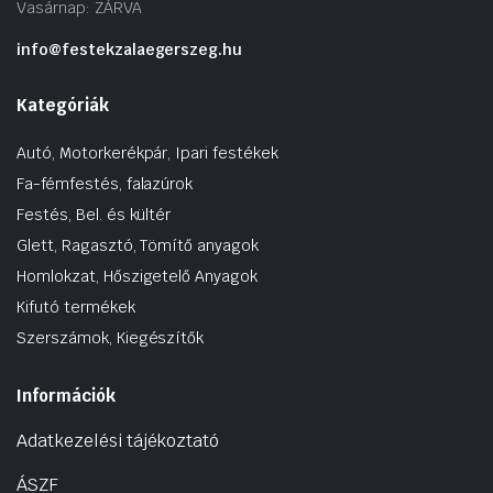
Vasárnap: ZÁRVA
info@festekzalaegerszeg.hu
Kategóriák
Autó, Motorkerékpár, Ipari festékek
Fa-fémfestés, falazúrok
Festés, Bel. és kültér
Glett, Ragasztó, Tömítő anyagok
Homlokzat, Hőszigetelő Anyagok
Kifutó termékek
Szerszámok, Kiegészítők
Információk
Adatkezelési tájékoztató
ÁSZF