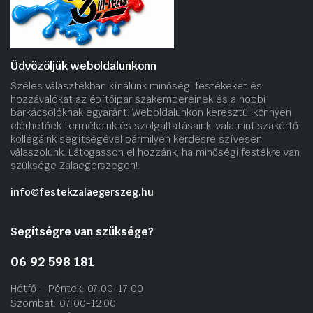
választhatók
ki
Üdvözöljük weboldalunkonn
Széles választékban kínálunk minőségi festékeket és
hozzávalókat az építőipar szakembereinek és a hobbi
barkácsolóknak egyaránt. Weboldalunkon keresztül könnyen
elérhetőek termékeink és szolgáltatásaink, valamint szakértő
kollégáink segítségével bármilyen kérdésre szívesen
válaszolunk. Látogasson el hozzánk, ha minőségi festékre van
szüksége Zalaegerszegen!.
info@festekzalaegerszeg.hu
Segítségre van szüksége?
06 92 598 181
Hétfő – Péntek: 07:00-17:00
Szombat: 07:00-12:00