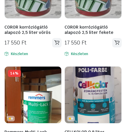
COROR korróziógátló
COROR korróziógátló
alapozó 2,5 liter vörös
alapozó 2,5 liter fekete
17 550
Ft
17 550
Ft
Készleten
Készleten
14%
Remmers Multi-Lack
CELLKOLOR 0,8 liter