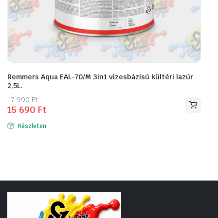
Remmers Aqua EAL-70/M 3in1 vizesbázisú kültéri lazúr
2,5L.
Original
Current
17 990
Ft
15 690
Ft
Ennek
price
price
a
was:
is:
Készleten
17
15
terméknek
990 Ft.
690 Ft.
több
variációja
van.
A
változatok
a
termékoldalon