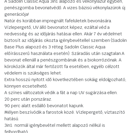
A Sadolin Classic Aqua 3in1 alapozó és vékonylazúr egyben,
penészgomba bevonatvédő. A vizes bázisú vékonylazúrok új
generációja!
Natúr és korábban impregnált fafelületek bevonására.
Vízlepergető, UV álló bevonatot képez, ezáltal véd a
nedvesség és az időjárás hatásai ellen. Akár 7 év védelmet
biztosít az időjárás okozta igénybevétellel szemben (Sadolin
Base Plus alapozó és 3 réteg Sadolin Classic Aqua
előírásszerű használata esetén). Száradás után szagtalan.A
bevonat ellenáll a penészgombának és a biokorróziónak. A
kórokózók által már fertőzött fa esetében, egyéb célzott
védelem is szükséges lehet.
Extra hosszú nyitott idő következtében sokáig eldolgozható,
könnyen ecsetelhető.
A színes változatok védik a fát a nap UV sugárzása ellen.
20 perc után porszáraz.
90 perc alatt esőálló bevonatot kapunk.
Mélyen beszívódik a farostok közé. Vízlepergető, víztaszító
hatású.
3in1: normál igénybevétel mellett alapozó nélkül is
felhordható.