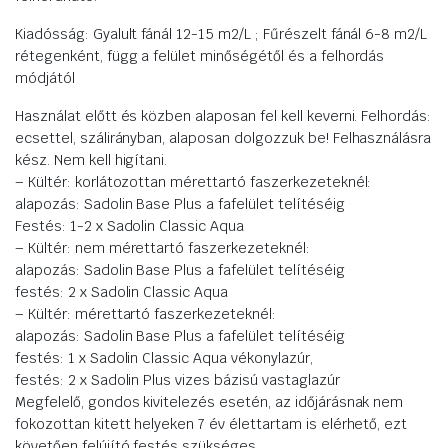
Kiadósság:
Gyalult fánál 12-15 m2/L ; Fűrészelt fánál 6-8 m2/L
rétegenként, függ a felület minőségétől és a felhordás
módjától
Használat előtt és közben alaposan fel kell keverni. Felhordás:
ecsettel, szálirányban, alaposan dolgozzuk be! Felhasználásra
kész. Nem kell higítani.
– Kültér: korlátozottan mérettartó faszerkezeteknél:
alapozás: Sadolin Base Plus a fafelület telítéséig
Festés: 1-2 x Sadolin Classic Aqua
– Kültér: nem mérettartó faszerkezeteknél:
alapozás: Sadolin Base Plus a fafelület telítéséig
festés: 2 x Sadolin Classic Aqua
– Kültér: mérettartó faszerkezeteknél:
alapozás: Sadolin Base Plus a fafelület telítéséig
festés: 1 x Sadolin Classic Aqua vékonylazúr,
festés: 2 x Sadolin Plus vizes bázisú vastaglazúr
Megfelelő, gondos kivitelezés esetén, az időjárásnak nem
fokozottan kitett helyeken 7 év élettartam is elérhető, ezt
követően felújító festés szükséges.