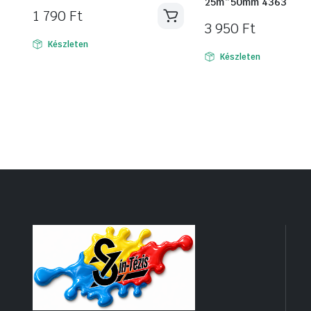
25m*50mm 4363
1 790
Ft
3 950
Ft
Készleten
Készleten