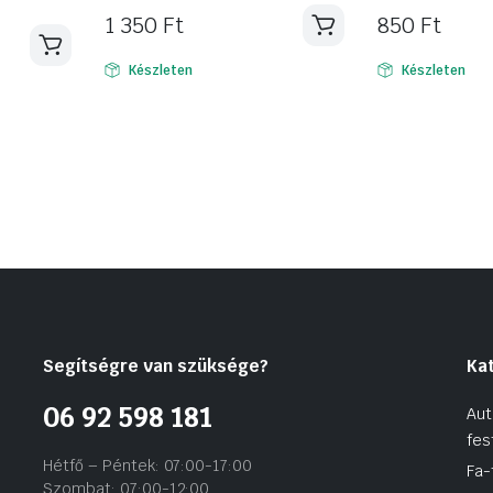
1 350
Ft
850
Ft
Készleten
Készleten
Segítségre van szüksége?
Ka
06 92 598 181
Aut
fes
Hétfő – Péntek: 07:00-17:00
Fa-
Szombat: 07:00-12:00