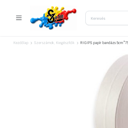
Kezdőlap
Szerszámok, Kiegészítők
RIGIPS papír bandázs 5cm*