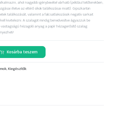
lkalmazni, ahol nagyobb igénybevétel várható (például tetőterekben,
zgásai illetve az eltérő síkok találkozásai miatt). Gipszkarton
tek találkozását, valamint a falcsatlakozások negatív sarkait
 kell kivitelezni. A szalagot mindig benedvesítve ágyazzuk be
ő vastagságú hézagoló anyag a papír hézagerősítő szalag
nyezheti!
Kosárba teszem
mok, Kiegészítők