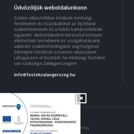
Üdvözöljük weboldalunkonn
Széles választékban kínálunk minőségi
festékeket és hozzávalókat az építőipar
szakembereinek és a hobbi barkácsolóknak
egyaránt. Weboldalunkon keresztül könnyen
elérhetőek termékeink és szolgáltatásaink,
valamint szakértő kollégáink segítségével
bármilyen kérdésre szívesen válaszolunk.
Látogasson el hozzánk, ha minőségi festékre
van szüksége Zalaegerszegen!.
info@festekzalaegerszeg.hu
Copyright 2022 © hogyantalaljanakram.hu