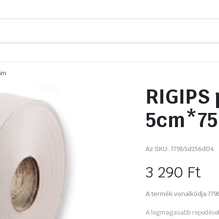
75m
RIGIPS 
5cm*7
Az SKU:
779b5d156d04
3 290
Ft
A termék vonalkódja:
779
A legmagasabb repedésekke