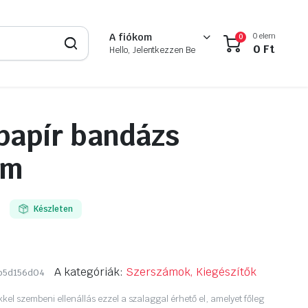
0 elem
A fiókom
0
0
Ft
Hello, Jelentkezzen Be
papír bandázs
5m
Készleten
A kategóriák:
Szerszámok, Kiegészítők
b5d156d04
l szembeni ellenállás ezzel a szalaggal érhető el, amelyet főleg