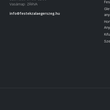
Fes
Vasárnap: ZÁRVA
Gle
info@festekzalaegerszeg.hu
any
Hom
An
Kif
Sze