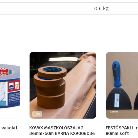
0.6 kg
 vakolat-
KOVAX MASZKOLÓSZALAG
FESTŐSPAKLI, 
36mm×50m BARNA KX9006036
80mm soft