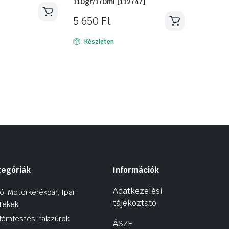
110gr/170ml [112747]
5 650
Ft
Készleten
tegóriák
Információk
Adatkezelési
ó, Motorkerékpár, Ipari
tájékoztató
tékek
fémfestés, falazúrok
ÁSZF