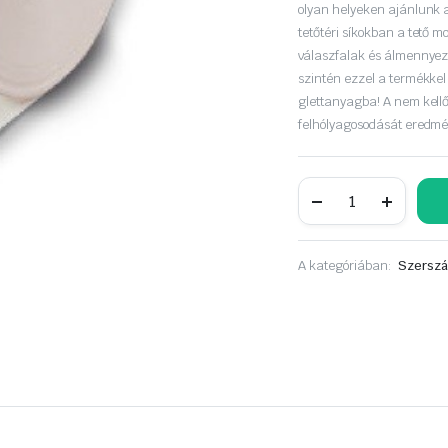
olyan helyeken ajánlunk a
tetőtéri síkokban a tető mo
válaszfalak és álmennyeze
szintén ezzel a termékkel
glettanyagba! A nem kell
felhólyagosodását eredmé
RIGIPS
papír
bandázs
5cm*75m
mennyiség
A kategóriában:
Szerszá