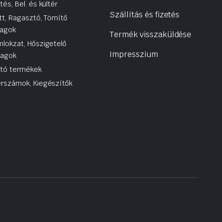
tés, Bel. és kültér
Szállítás és fizetés
tt, Ragasztó, Tömítő
agok
Termék visszaküldése
lokzat, Hőszigetelő
Impresszium
yagok
utó termékek
rszámok, Kiegészítők