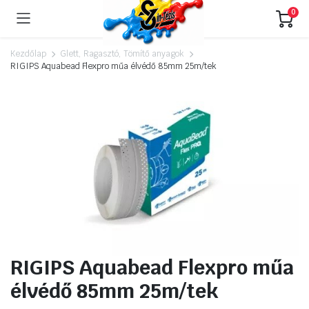
0
Kezdőlap
Glett, Ragasztó, Tömítő anyagok
RIGIPS Aquabead Flexpro műa élvédő 85mm 25m/tek
RIGIPS Aquabead Flexpro műa
élvédő 85mm 25m/tek