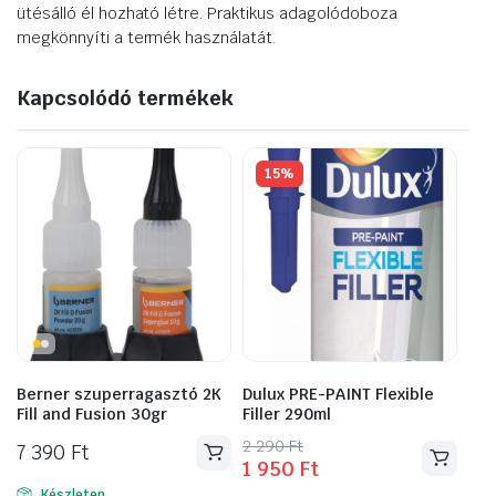
ütésálló él hozható létre. Praktikus adagolódoboza
megkönnyíti a termék használatát.
Kapcsolódó termékek
15%
Berner szuperragasztó 2K
Dulux PRE-PAINT Flexible
Fill and Fusion 30gr
Filler 290ml
Original
Current
2 290
Ft
7 390
Ft
1 950
Ft
price
price
Készleten