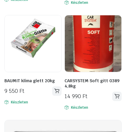
was:
is:
Készleten
2
1
290 Ft.
950 Ft.
BAUMIT klíma glett 20kg
CARSYSTEM Soft gitt 0389
4,8kg
9 550
Ft
14 990
Ft
Készleten
Készleten