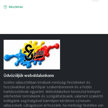
Készleten
Üdvözöljük weboldalunkonn
Széles választékban kínálunk minőségi festékeket és
hozzávalókat az építőipar szakembereinek és a hobbi
barkácsolóknak egyaránt. Weboldalunkon keresztül könnyen
elérhetőek termékeink és szolgáltatásaink, valamint szakértő
kollégáink segítségével bármilyen kérdésre szívesen
válaszolunk. Látogasson el hozzánk, ha minőségi festékre van