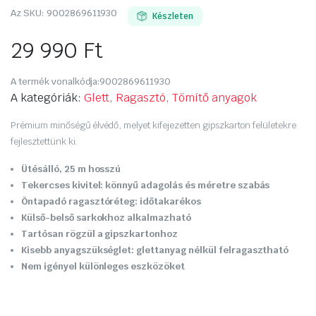
Az SKU:
9002869611930
Készleten
29 990
Ft
A termék vonalkódja:
9002869611930
A kategóriák:
Glett, Ragasztó, Tömítő anyagok
Prémium minőségű élvédő, melyet kifejezetten gipszkarton felületekre
fejlesztettünk ki.
Ütésálló, 25 m hosszú
Tekercses kivitel: könnyű adagolás és méretre szabás
Öntapadó ragasztóréteg: időtakarékos
Külső-belső sarkokhoz alkalmazható
Tartósan rögzül a gipszkartonhoz
Kisebb anyagszükséglet: glettanyag nélkül felragasztható
Nem igényel különleges eszközöket