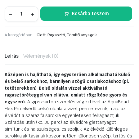
RIGIPS
Kosárba teszem
Aquabead
Flexpro
műa
élvédő
A kategóriában:
Glett, Ragasztó, Tömítő anyagok
85mm
25m/tek
mennyiség
Leírás
Vélemények (0)
Középen is hajlítható, így egyszerűen alkalmazható külső
és belső sarkokhoz, bármilyen szögű csatlakozáshoz (pl.
tetőterekben)
.
Belső oldalán vízzel aktiválható
ragasztóréteggel van ellátva, emiatt rögzítése gyors és
egyszerű.
A gipszkarton szerelés végeztével az AquaBead
Flex Pro élvédő belső oldalára vizet permetezünk, majd az
élvédőt a száraz falsarokra egyenletesen felragasztjuk.
Száradás után (kb. 30 perc) az élvédőre glettanyagot
simítunk és ha szükséges, csiszoljuk. Az élvédő különleges
sarokkialakításának köszönhetően különösen szép, tartós és