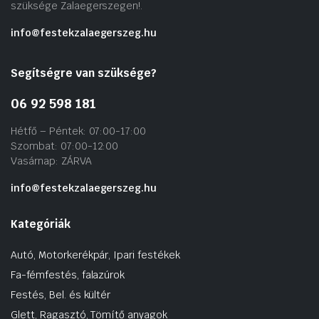
szüksége Zalaegerszegen!.
info@festekzalaegerszeg.hu
Segítségre van szüksége?
06 92 598 181
Hétfő – Péntek: 07:00-17:00
Szombat: 07:00-12:00
Vasárnap: ZÁRVA
info@festekzalaegerszeg.hu
Kategóriák
Autó, Motorkerékpár, Ipari festékek
Fa-fémfestés, falazúrok
Festés, Bel. és kültér
Glett, Ragasztó, Tömítő anyagok