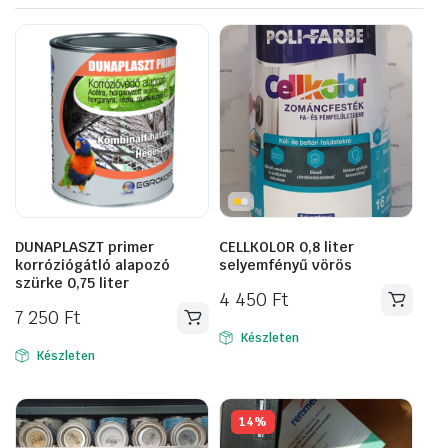
DUNAPLASZT primer
CELLKOLOR 0,8 liter
korróziógátló alapozó
selyemfényű vörös
szürke 0,75 liter
4 450
Ft
7 250
Ft
Készleten
Készleten
14%