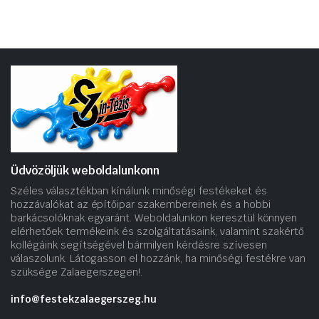
Üdvözöljük weboldalunkonn
Széles választékban kínálunk minőségi festékeket és
hozzávalókat az építőipar szakembereinek és a hobbi
barkácsolóknak egyaránt. Weboldalunkon keresztül könnyen
elérhetőek termékeink és szolgáltatásaink, valamint szakértő
kollégáink segítségével bármilyen kérdésre szívesen
válaszolunk. Látogasson el hozzánk, ha minőségi festékre van
szüksége Zalaegerszegen!.
info@festekzalaegerszeg.hu