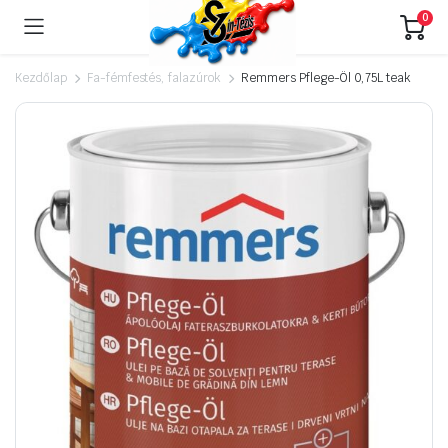
0
Kezdőlap
Fa-fémfestés, falazúrok
Remmers Pflege-Öl 0,75L teak