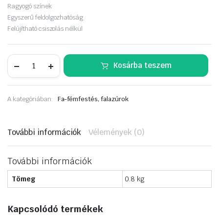
Ragyogó színek
Egyszerű feldolgozhatóság
Felújítható csiszolás nélkül
Remmers
Kosárba teszem
Pflege-
Öl
0,75L
teak
A kategóriában:
Fa-fémfestés, falazúrok
mennyiség
További információk
Vélemények (0)
További információk
Tömeg
0.8 kg
Kapcsolódó termékek