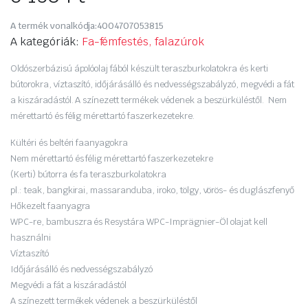
A termék vonalkódja:
4004707053815
A kategóriák:
Fa-fémfestés, falazúrok
Oldószerbázisú ápolóolaj fából készült teraszburkolatokra és kerti
bútorokra, víztaszító, időjárásálló és nedvességszabályzó, megvédi a fát
a kiszáradástól. A színezett termékek védenek a beszürküléstől. Nem
mérettartó és félig mérettartó faszerkezetekre.
Kültéri és beltéri faanyagokra
Nem mérettartó és félig mérettartó faszerkezetekre
(Kerti) bútorra és fa teraszburkolatokra
pl.: teak, bangkirai, massaranduba, iroko, tölgy, vörös- és duglászfenyő
Hőkezelt faanyagra
WPC-re, bambuszra és Resystára WPC-Imprägnier-Öl olajat kell
használni
Víztaszító
Időjárásálló és nedvességszabályzó
Megvédi a fát a kiszáradástól
A színezett termékek védenek a beszürküléstől