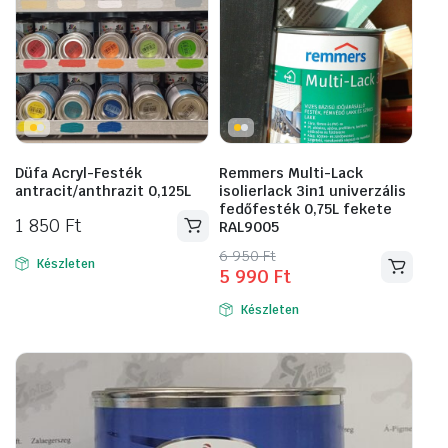
Düfa Acryl-Festék
Remmers Multi-Lack
antracit/anthrazit 0,125L
isolierlack 3in1 univerzális
fedőfesték 0,75L fekete
1 850
Ft
RAL9005
Original
Current
6 950
Ft
Készleten
5 990
Ft
price
price
was:
is:
Készleten
6
5
950 Ft.
990 Ft.