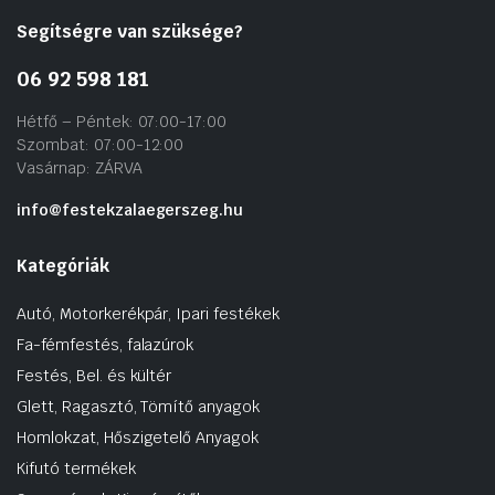
Segítségre van szüksége?
06 92 598 181
Hétfő – Péntek: 07:00-17:00
Szombat: 07:00-12:00
Vasárnap: ZÁRVA
info@festekzalaegerszeg.hu
Kategóriák
Autó, Motorkerékpár, Ipari festékek
Fa-fémfestés, falazúrok
Festés, Bel. és kültér
Glett, Ragasztó, Tömítő anyagok
Homlokzat, Hőszigetelő Anyagok
Kifutó termékek