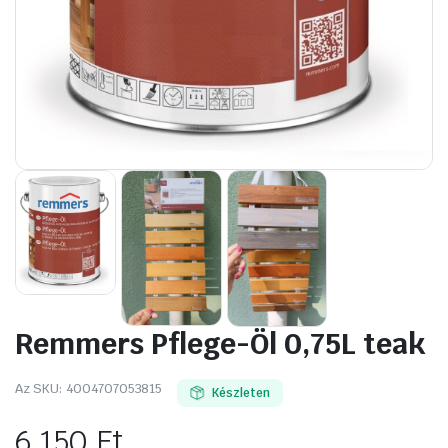
Remmers Pflege-Öl 0,75L teak
Az SKU:
4004707053815
Készleten
6 150
Ft