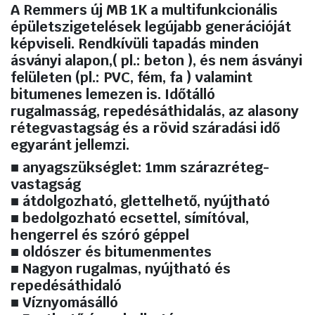
mennyiség
A Remmers új MB 1K a multifunkcionális
épületszigetelések legújabb generációját
képviseli. Rendkívüli tapadás minden
ásványi alapon,( pl.: beton ), és nem ásványi
felületen (pl.: PVC, fém, fa ) valamint
bitumenes lemezen is. Időtálló
rugalmasság, repedésáthidalás, az alasony
rétegvastagság és a rövid száradási idő
egyaránt jellemzi.
■ anyagszükséglet: 1mm szárazréteg-
vastagság
■ átdolgozható, glettelhető, nyújtható
■ bedolgozható ecsettel, símítóval,
hengerrel és szóró géppel
■ oldószer és bitumenmentes
■ Nagyon rugalmas, nyújtható és
repedésáthidaló
■ Víznyomásálló