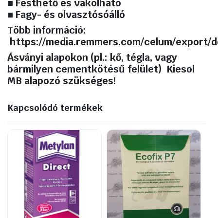
■ Festhető és vakolható
■ Fagy- és olvasztósóálló
Több információ:
https://media.remmers.com/celum/export
Ásványi alapokon (pl.: kő, tégla, vagy
bármilyen cementkötésű felület) Kiesol
MB alapozó szükséges!
Kapcsolódó termékek