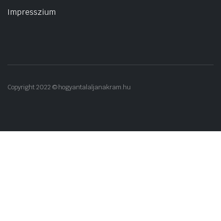
Impresszium
Copyright 2022 © hogyantalaljanakram.hu