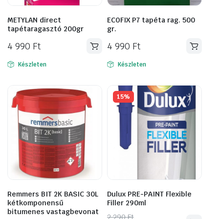
METYLAN direct
ECOFIX P7 tapéta rag. 500
tapétaragasztó 200gr
gr.
4 990
Ft
4 990
Ft
Készleten
Készleten
15%
Remmers BIT 2K BASIC 30L
Dulux PRE-PAINT Flexible
kétkomponensű
Filler 290ml
bitumenes vastagbevonat
Original
Current
2 290
Ft