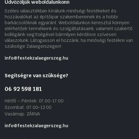
Üdvözöljük weboldalunkonn
Széles választékban kínálunk minőségi festékeket és
hozzávalókat az építőipar szakembereinek és a hobbi
barkácsolóknak egyaránt. Weboldalunkon keresztül könnyen
elérhetőek termékeink és szolgáltatásaink, valamint szakértő
kollégáink segítségével bármilyen kérdésre szívesen
válaszolunk. Látogasson el hozzánk, ha minőségi festékre van
szüksége Zalaegerszegen!.
info@festekzalaegerszeg.hu
Segítségre van szüksége?
06 92 598 181
Hétfő – Péntek: 07:00-17:00
Szombat: 07:00-12:00
Vasárnap: ZÁRVA
info@festekzalaegerszeg.hu