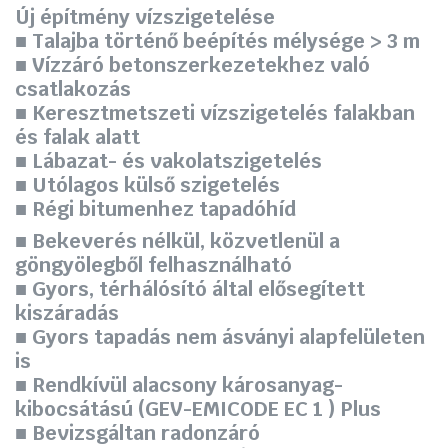
Új építmény vízszigetelése
■ Talajba történő beépítés mélysége > 3 m
■ Vízzáró betonszerkezetekhez való
csatlakozás
■ Keresztmetszeti vízszigetelés falakban
és falak alatt
■ Lábazat- és vakolatszigetelés
■ Utólagos külső szigetelés
■ Régi bitumenhez tapadóhíd
■ Bekeverés nélkül, közvetlenül a
göngyölegből felhasználható
■ Gyors, térhálósító által elősegített
kiszáradás
■ Gyors tapadás nem ásványi alapfelületen
is
■ Rendkívül alacsony károsanyag-
kibocsátású (GEV-EMICODE EC 1 ) Plus
■ Bevizsgáltan radonzáró