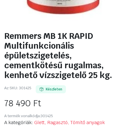
Remmers MB 1K RAPID
Multifunkcionális
épületszigetelés,
cementkötésű rugalmas,
kenhető vízszigetelő 25 kg.
Az SKU:
301425
Készleten
78 490
Ft
A termék vonalkódja:
301425
A kategóriák:
Glett, Ragasztó, Tömítő anyagok