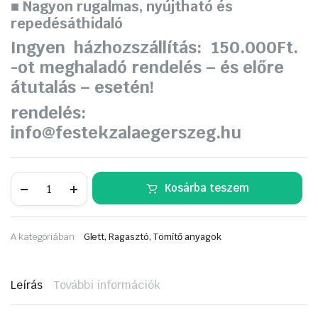
■ Nagyon rugalmas, nyújtható és
repedésáthidaló
Ingyen házhozszállítás: 150.000Ft.
-ot meghaladó rendelés – és előre
átutalás – esetén!
rendelés:
info@festekzalaegerszeg.hu
Remmers
Kosárba teszem
MB
1K
RAPID
Multifunkcionális
A kategóriában:
Glett, Ragasztó, Tömítő anyagok
épületszigetelés,
cementkötésű
rugalmas,
kenhető
Leírás
További információk
vízszigetelő
25
kg.