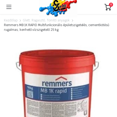
0
Kezdőlap
Glett, Ragasztó, Tömítő anyagok
Remmers MB 1K RAPID Multifunkcionális épületszigetelés, cementkötésű
rugalmas, kenhető vízszigetelő 25 kg.