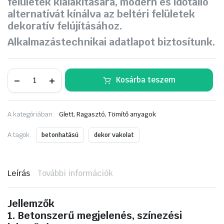
felületek kialakítására, modern és időtálló
alternatívát kínálva az beltéri felületek
dekoratív felújításához.
Alkalmazástechnikai adatlapot biztosítunk.
Den
Kosárba teszem
Braven
Dekor
beton
design
A kategóriában:
Glett, Ragasztó, Tömítő anyagok
vakolat
EXCLUSIVE
5kg
A tagok:
betonhatású
dekor vakolat
elefántcsont
csomag
mennyiség
Leírás
További információk
Jellemzők
1. Betonszerű megjelenés, színezési