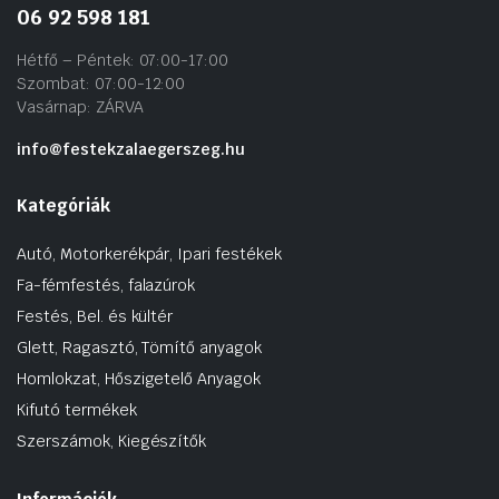
06 92 598 181
Hétfő – Péntek: 07:00-17:00
Szombat: 07:00-12:00
Vasárnap: ZÁRVA
info@festekzalaegerszeg.hu
Kategóriák
Autó, Motorkerékpár, Ipari festékek
Fa-fémfestés, falazúrok
Festés, Bel. és kültér
Glett, Ragasztó, Tömítő anyagok
Homlokzat, Hőszigetelő Anyagok
Kifutó termékek
Szerszámok, Kiegészítők