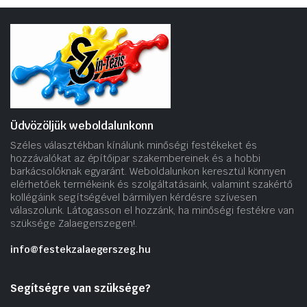
Üdvözöljük weboldalunkonn
Széles választékban kínálunk minőségi festékeket és
hozzávalókat az építőipar szakembereinek és a hobbi
barkácsolóknak egyaránt. Weboldalunkon keresztül könnyen
elérhetőek termékeink és szolgáltatásaink, valamint szakértő
kollégáink segítségével bármilyen kérdésre szívesen
válaszolunk. Látogasson el hozzánk, ha minőségi festékre van
szüksége Zalaegerszegen!.
info@festekzalaegerszeg.hu
Segítségre van szüksége?