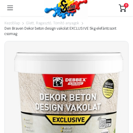
0
Kezdőlap
Glett, Ragasztó, Tömítő anyagok
Den Braven Dekor beton design vakolat EXCLUSIVE 5kg elefántcsont
csomag