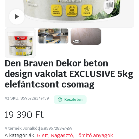
Watch video
Den Braven Dekor beton
design vakolat EXCLUSIVE 5kg
elefántcsont csomag
Az SKU:
8595728347459
Készleten
19 390
Ft
A termék vonalkódja:
8595728347459
A kategóriák:
Glett, Ragasztó, Tömítő anyagok